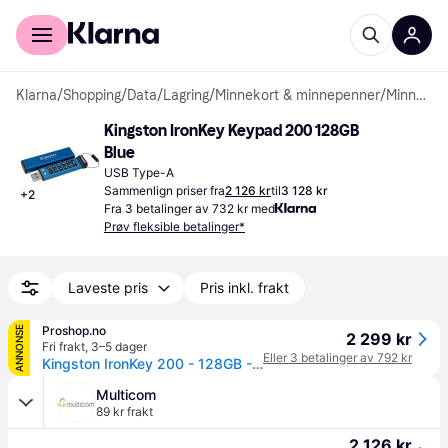
For kunder
For bedrifter
Klarna
/
Shopping
/
Data
/
Lagring
/
Minnekort & minnepenner
/
Minnepenner
Kingston IronKey Keypad 200 128GB 
Blue
USB Type-A
Sammenlign priser fra
2 126 kr
til
3 128 kr
+
2
Fra 3 betalinger av 732 kr med
Prøv fleksible betalinger*
Laveste pris
Pris inkl. frakt
Proshop.no
ANNONSE
2 299 kr
Fri frakt
,
3–5 dager
Eller 3 betalinger av 792 kr
Kingston IronKey 200 - 128GB - Minnepenn
Multicom
89 kr frakt
2 126 kr