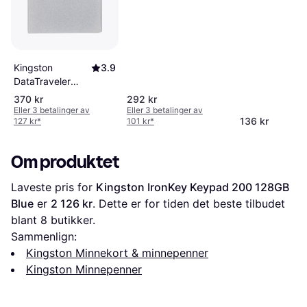
Kingston
3.9
DataTraveler
Micro 128GB
370 kr
292 kr
USB 3.2 Gen 1
Eller 3 betalinger av
Eller 3 betalinger av
136 kr
127 kr
*
101 kr
*
Om produktet
Laveste pris for 
Kingston IronKey Keypad 200 128GB 
Blue
 er 
2 126 kr
. Dette er for tiden det beste tilbudet 
blant 
8
 butikker.
Sammenlign:
Kingston Minnekort & minnepenner
Kingston Minnepenner