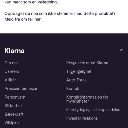
kun ment som en veiledning.

Oppdaget du noe som ikke stemmer med dette produktet? 
Meld fra om feil her
.
Klarna
Om oss
Prisguiden er nå Klarna
Careers
Tilgjengelighet
Villkår
Auto-Track
Presseinformasjon
Kontakt
Personvern
Kontaktinformasjon for
myndigheter
Sikkerhet
Eierstyring og selskapsledelse
Bærekraft
Investor relations
Wikipink