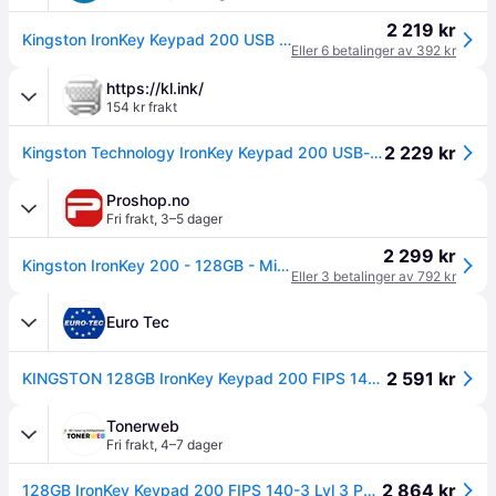
2 219 kr
Kingston IronKey Keypad 200 USB 3.0 minnepinne med tastaturlås - 128GB
Eller 6 betalinger av 392 kr
https://kl.ink/
154 kr frakt
2 229 kr
Kingston Technology IronKey Keypad 200 USB-minnepenn 128 GB USB Type-A 3.2 Gen 1 (3.1 Gen 1) Blå
Proshop.no
Fri frakt
,
3–5 dager
2 299 kr
Kingston IronKey 200 - 128GB - Minnepenn
Eller 3 betalinger av 792 kr
Euro Tec
2 591 kr
KINGSTON 128GB IronKey Keypad 200 FIPS 140-3 Lvl 3 Pending AES-256 Encrypted (IKKP200/128GB)
Tonerweb
Fri frakt
,
4–7 dager
2 864 kr
128GB IronKey Keypad 200 FIPS 140-3 Lvl 3 Pending AES-256 Encrypted