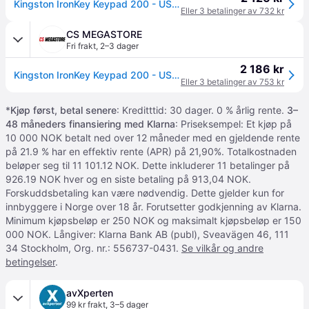
Kingston IronKey Keypad 200 - USB-flashstasjon - 128 GB (IKKP200/128GB)
Eller 3 betalinger av 732 kr
CS MEGASTORE
Fri frakt
,
2–3 dager
2 186 kr
Kingston IronKey Keypad 200 - USB-flashstasjon - kryptert - FIPS 140-3 Level 3 - 128 GB - USB 3.2 Gen 1
Eller 3 betalinger av 753 kr
*
Kjøp først, betal senere
: Kreditttid: 30 dager. 0 % årlig rente.
3–
48 måneders finansiering med Klarna
: Priseksempel: Et kjøp på
10 000 NOK betalt ned over 12 måneder med en gjeldende rente
på 21.9 % har en effektiv rente (APR) på 21,90%. Totalkostnaden
beløper seg til 11 101.12 NOK. Dette inkluderer 11 betalinger på
926.19 NOK hver og en siste betaling på 913,04 NOK.
Forskuddsbetaling kan være nødvendig. Dette gjelder kun for
innbyggere i Norge over 18 år. Forutsetter godkjenning av Klarna.
Minimum kjøpsbeløp er 250 NOK og maksimalt kjøpsbeløp er 150
000 NOK. Långiver: Klarna Bank AB (publ), Sveavägen 46, 111
34 Stockholm, Org. nr.: 556737-0431.
Se vilkår og andre
betingelser
.
avXperten
99 kr frakt
,
3–5 dager