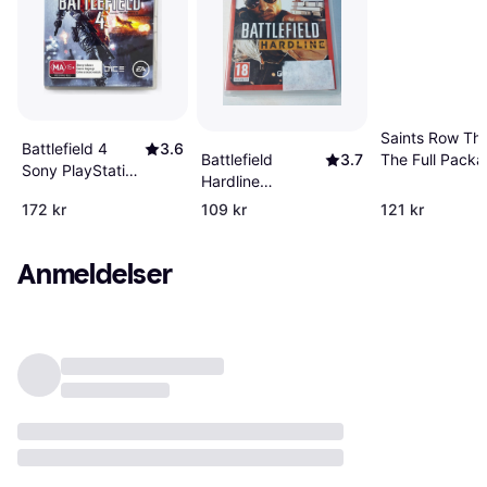
Saints Row The
Battlefield 4
3.6
Battlefield
3.7
The Full Pack
Sony PlayStation
Hardline
3 FPS
Essentials (PS3)
172 kr
109 kr
121 kr
Anmeldelser