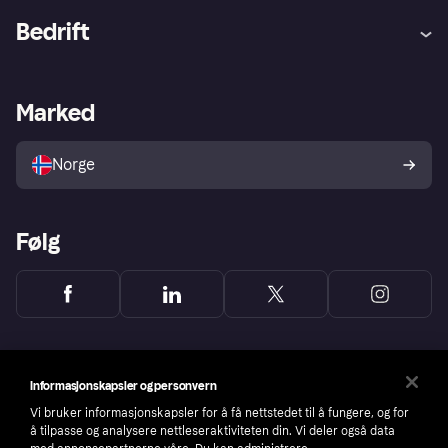
Hjelp
Kjøperbeskyttelse
Bedrift
Logg inn
Klager
Butikksupport
Developers portal
Klarna-appen
Kredittavtale
Merchant portal
Driftsstatus
Marked
Utforsk butikker
Personverninnstillinger
Selg med Klarna
Plattformer og partnere
Norge
Følg
Informasjonskapsler og personvern
Vi bruker informasjonskapsler for å få nettstedet til å fungere, og for
å tilpasse og analysere nettleseraktiviteten din. Vi deler også data