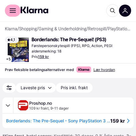
For kunder
For bedrifter
Klarna
/
Shopping
/
Gaming & Underholdning
/
Retrospill
/
PlayStation 3-spill
Borderlands: The Pre-Sequel! (PS3)
4,1
Førstepersonskytespill (FPS), RPG, Action, PEGI 
aldersmerking: 18
Pris
159 kr
+
5
Prøv fleksible betalingsalternativer med
Lær hvordan
Laveste pris
Pris inkl. frakt
Proshop.no
109 kr frakt
,
9–11 dager
159 kr
Borderlands: The Pre-Sequel - Sony PlayStation 3 - FPS
*
Kjøp først, betal senere
: Kreditttid: 30 dager. 0 % årlig rente.
3–