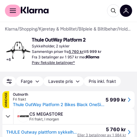
For kunder
For bedrifter
Klarna
/
Shopping
/
Kjøretøy & Mobilitet
/
Bilpleie & Biltilbehør
/
Holder til sportsutstyr
Thule OutWay Platform 2
Sykkelholder, 2 sykler
Sammenlign priser fra
5 760 kr
til
5 999 kr
Fra 3 betalinger av 1 957 kr med
+
6
Prøv fleksible betalinger*
Farge
Laveste pris
Pris inkl. frakt
Outnorth
ANNONSE
5 999 kr
Fri frakt
Thule OutWay Platform 2 Bikes Black OneSize
CS MEGASTORE
Fri frakt
,
I morgen
5 760 kr
THULE Outway plattform sykkelholder for 2 sykler
Eller 3 betalinger av 1 984 kr