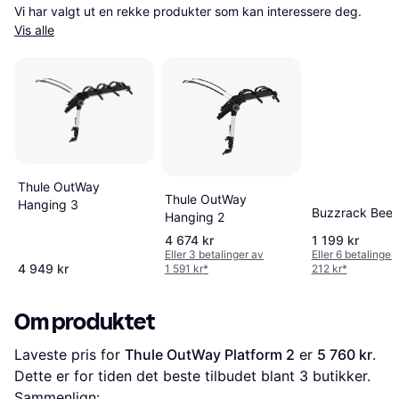
Vi har valgt ut en rekke produkter som kan interessere deg. 
Vis alle
Thule OutWay
Thule OutWay
Hanging 3
Buzzrack Beet
Hanging 2
4 674 kr
1 199 kr
Eller 3 betalinger av
Eller 6 betalinger
4 949 kr
1 591 kr
*
212 kr
*
Om produktet
Laveste pris for 
Thule OutWay Platform 2
 er 
5 760 kr
. 
Dette er for tiden det beste tilbudet blant 
3
 butikker.
Sammenlign: