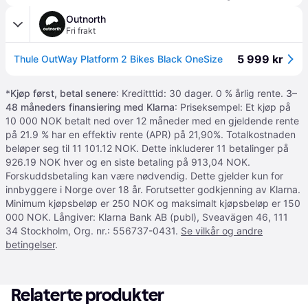
Outnorth
Fri frakt
5 999 kr
Thule OutWay Platform 2 Bikes Black OneSize
*
Kjøp først, betal senere
: Kreditttid: 30 dager. 0 % årlig rente.
3–
48 måneders finansiering med Klarna
: Priseksempel: Et kjøp på
10 000 NOK betalt ned over 12 måneder med en gjeldende rente
på 21.9 % har en effektiv rente (APR) på 21,90%. Totalkostnaden
beløper seg til 11 101.12 NOK. Dette inkluderer 11 betalinger på
926.19 NOK hver og en siste betaling på 913,04 NOK.
Forskuddsbetaling kan være nødvendig. Dette gjelder kun for
innbyggere i Norge over 18 år. Forutsetter godkjenning av Klarna.
Minimum kjøpsbeløp er 250 NOK og maksimalt kjøpsbeløp er 150
000 NOK. Långiver: Klarna Bank AB (publ), Sveavägen 46, 111
34 Stockholm, Org. nr.: 556737-0431.
Se vilkår og andre
betingelser
.
Relaterte produkter