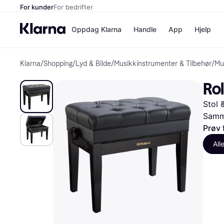
For kunder
For bedrifter
Oppdag Klarna
Handle
App
Hjelp
Klarna
/
Shopping
/
Lyd & Bilde
/
Musikkinstrumenter & Tilbehør
/
Mu
Betalingsm
Butikker
Betalingsme
Elkjøp
Ro
Betal nå
Bookin
Betal i 3 dele
Farmasi
Stol 
Betal innen 
kicks.n
Finansiering
Norweg
Samme
Vipps
Prøv 
All
Butikkovers