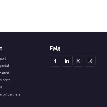
t
Følg
port
portal
Klarna
s portal
us
er og partnere