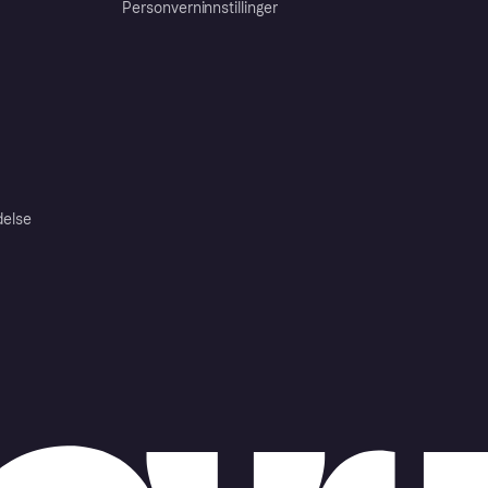
Personverninnstillinger
delse