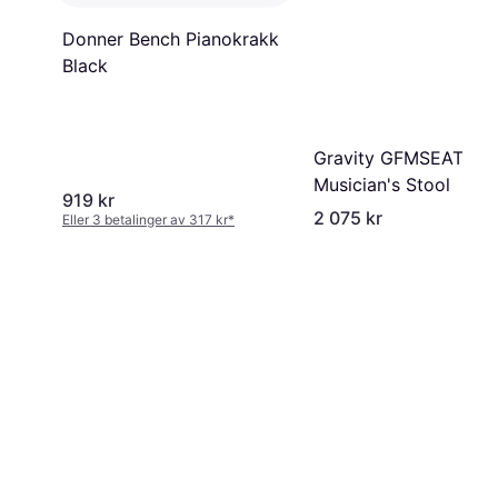
Donner Bench Pianokrakk
Black
Gravity GFMSEAT1BR
Musician's Stool
919 kr
2 075 kr
Eller 3 betalinger av 317 kr
*