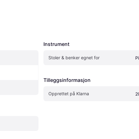
Instrument
Stoler & benker egnet for
P
Tilleggsinformasjon
Opprettet på Klarna
2