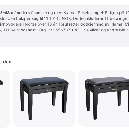
3–48 måneders finansiering med Klarna
: Priseksempel: Et kjøp på
ostnaden beløper seg til 11 101.12 NOK. Dette inkluderer 11 betalin
 innbyggere i Norge over 18 år. Forutsetter godkjenning av Klarna.
, 111 34 Stockholm, Org. nr.: 556737-0431.
Se vilkår og andre betin
e deg. 