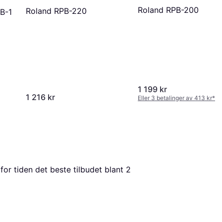
Roland RPB-200
Roland RPB-220
B-1
1 199 kr
1 216 kr
Eller 3 betalinger av 413 kr
*
 for tiden det beste tilbudet blant 
2