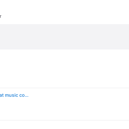
r
Roland RPB-500BK Piano Bench Satin Black vinyl seat music compartment