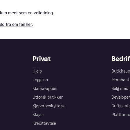
 kun ment som en veiledning.

ld fra om feil her
.
Privat
Bedrif
Hjelp
Butikksup
Logg inn
Merchant 
Klarna-appen
Selg med 
Utforsk butikker
Developer
Kjøperbeskyttelse
Driftsstat
Klager
Plattform
Kredittavtale