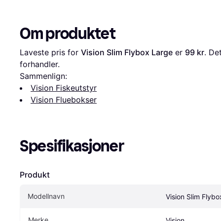
Om produktet
Laveste pris for 
Vision Slim Flybox Large
 er 
99 kr
. De
forhandler.
Sammenlign:
Vision Fiskeutstyr
Vision Fluebokser
Spesifikasjoner
Produkt
Modellnavn
Vision Slim Flyb
Merke
Vision