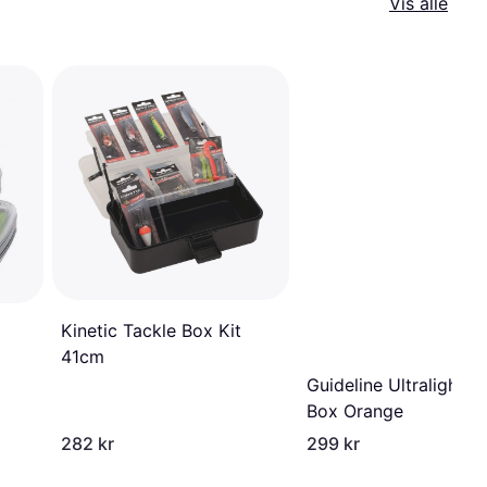
Vis alle
Kinetic Tackle Box Kit
41cm
Guideline Ultralight Fl
Box Orange
282 kr
299 kr