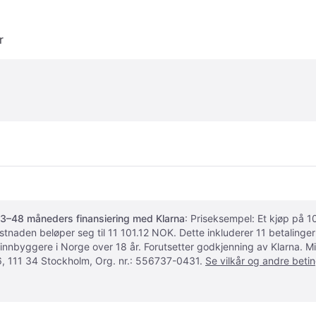
r
3–48 måneders finansiering med Klarna
: Priseksempel: Et kjøp på
ostnaden beløper seg til 11 101.12 NOK. Dette inkluderer 11 betalin
 innbyggere i Norge over 18 år. Forutsetter godkjenning av Klarna.
, 111 34 Stockholm, Org. nr.: 556737-0431.
Se vilkår og andre betin