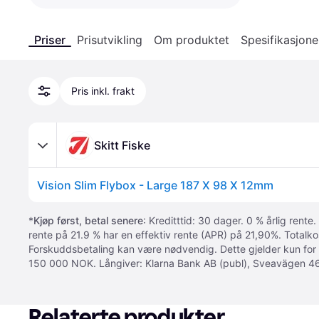
Priser
Prisutvikling
Om produktet
Spesifikasjone
Pris inkl. frakt
Skitt Fiske
Vision Slim Flybox - Large 187 X 98 X 12mm
*
Kjøp først, betal senere
: Kreditttid: 30 dager. 0 % årlig rente.
rente på 21.9 % har en effektiv rente (APR) på 21,90%. Totalk
Forskuddsbetaling kan være nødvendig. Dette gjelder kun for
150 000 NOK. Långiver: Klarna Bank AB (publ), Sveavägen 46
Relaterte produkter