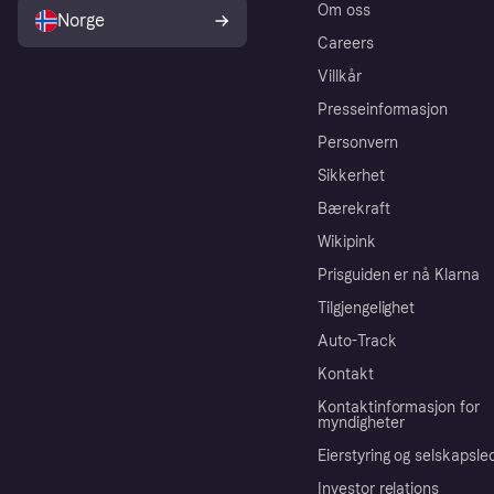
Om oss
Norge
Careers
Villkår
Presseinformasjon
Personvern
Sikkerhet
Bærekraft
Wikipink
Prisguiden er nå Klarna
Tilgjengelighet
Auto-Track
Kontakt
Kontaktinformasjon for
myndigheter
Eierstyring og selskapsle
Investor relations