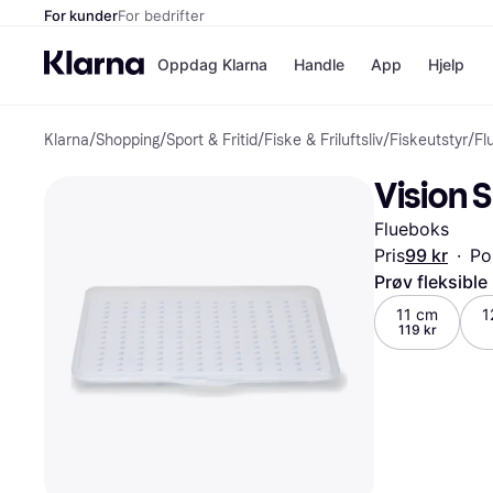
For kunder
For bedrifter
Oppdag Klarna
Handle
App
Hjelp
Klarna
/
Shopping
/
Sport & Fritid
/
Fiske & Friluftsliv
/
Fiskeutstyr
/
Fl
Betalingsm
Butikker
Betalingsme
Elkjøp
Vision S
Betal nå
Bookin
Betal i 3 dele
Farmasi
Flueboks
Betal innen 
kicks.n
Finansiering
Norweg
Pris
99 kr
·
Po
Vipps
Prøv fleksible
11 cm
1
119 kr
Butikkovers