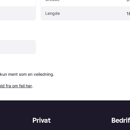
Lengde
1
 kun ment som en veiledning.

ld fra om feil her
.
Privat
Bedrif