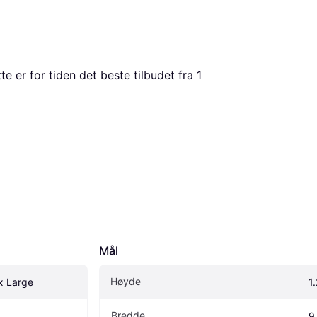
tte er for tiden det beste tilbudet fra 1 
Mål
Høyde
ox Large
1
Bredde
9