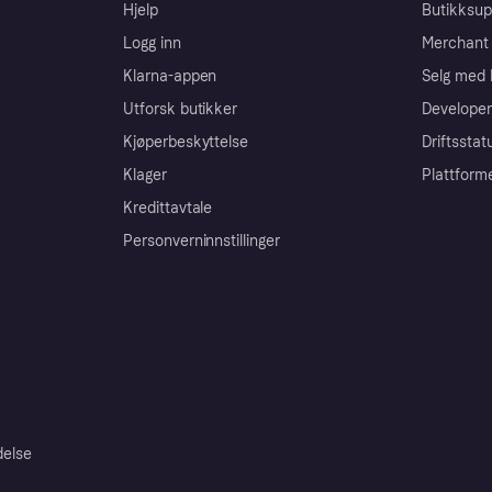
Hjelp
Butikksup
Logg inn
Merchant 
Klarna-appen
Selg med 
Utforsk butikker
Developer
Kjøperbeskyttelse
Driftsstat
Klager
Plattform
Kredittavtale
Personverninnstillinger
delse