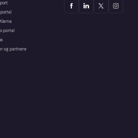
port
portal
Klarna
s portal
us
er og partnere