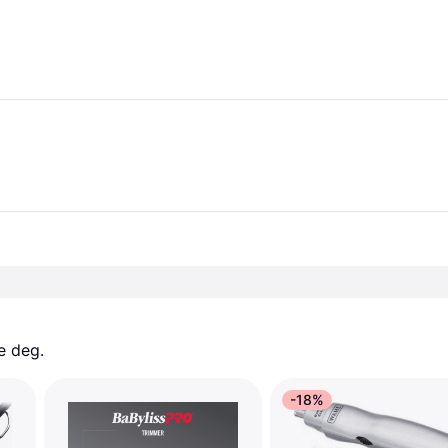
e deg. 
-18%