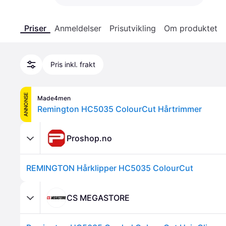
Priser
Anmeldelser
Prisutvikling
Om produktet
Pris inkl. frakt
ANNONSE
Made4men
Remington HC5035 ColourCut Hårtrimmer
Proshop.no
REMINGTON Hårklipper HC5035 ColourCut
CS MEGASTORE