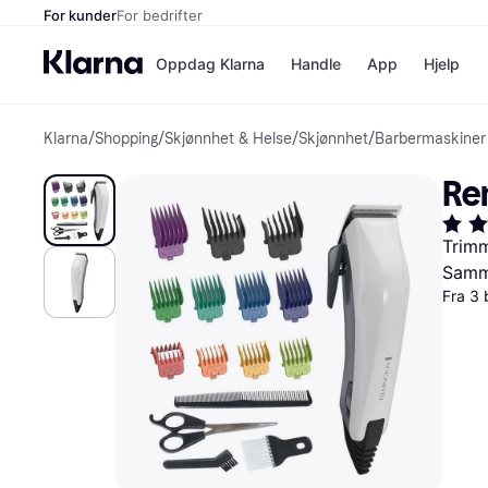
For kunder
For bedrifter
Oppdag Klarna
Handle
App
Hjelp
Klarna
/
Shopping
/
Skjønnhet & Helse
/
Skjønnhet
/
Barbermaskiner
Betalingsm
Butikker
Betalingsme
Elkjøp
Re
Betal nå
Bookin
Betal i 3 dele
Farmasi
Betal innen 
kicks.n
Trimm
Finansiering
Norweg
Samme
Vipps
Fra 3 
Butikkovers