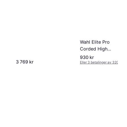
Wahl Elite Pro
Corded High
Performance Hair
930 kr
3 769 kr
Clipper Kit
Eller 3 betalinger av 320 kr
*