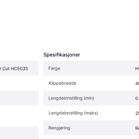
Spesifikasjoner
Farge
ur Cut HC5035
H
Klippebredde
4
Lengdeinnstilling (min)
0
Lengdeinnstilling (maks)
2
Rengjøring
R