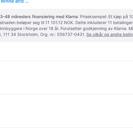
Remington HC5035 Corded Colour Cut Hair Clipper White and Grey
3–48 måneders finansiering med Klarna
: Priseksempel: Et kjøp på
ostnaden beløper seg til 11 101.12 NOK. Dette inkluderer 11 betalin
 innbyggere i Norge over 18 år. Forutsetter godkjenning av Klarna.
, 111 34 Stockholm, Org. nr.: 556737-0431.
Se vilkår og andre betin