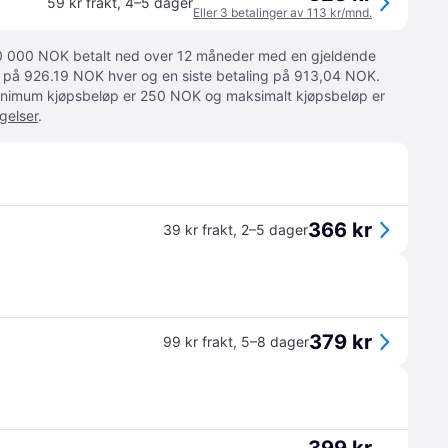
59 kr frakt
,
4–5 dager
Eller 3 betalinger av 113 kr/mnd.
 10 000 NOK betalt ned over 12 måneder med en gjeldende
ger på 926.19 NOK hver og en siste betaling på 913,04 NOK.
 Minimum kjøpsbeløp er 250 NOK og maksimalt kjøpsbeløp er
gelser
.
366 kr
39 kr frakt
,
2–5 dager
379 kr
99 kr frakt
,
5–8 dager