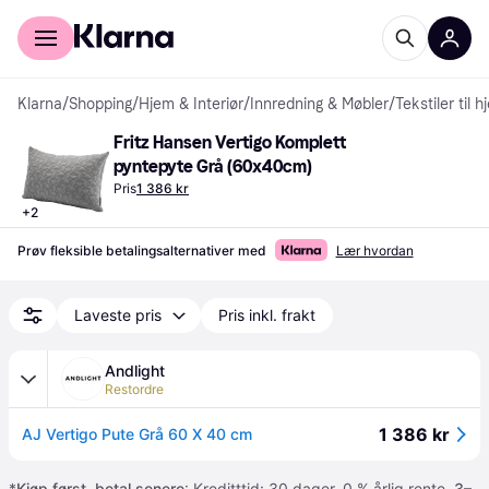
For kunder
For bedrifter
Klarna
/
Shopping
/
Hjem & Interiør
/
Innredning & Møbler
/
Tekstiler til 
Fritz Hansen Vertigo Komplett 
pyntepyte Grå (60x40cm)
Pris
1 386 kr
+
2
Prøv fleksible betalingsalternativer med
Lær hvordan
Laveste pris
Pris inkl. frakt
Andlight
Restordre
1 386 kr
AJ Vertigo Pute Grå 60 X 40 cm
*
Kjøp først, betal senere
: Kreditttid: 30 dager. 0 % årlig rente.
3–