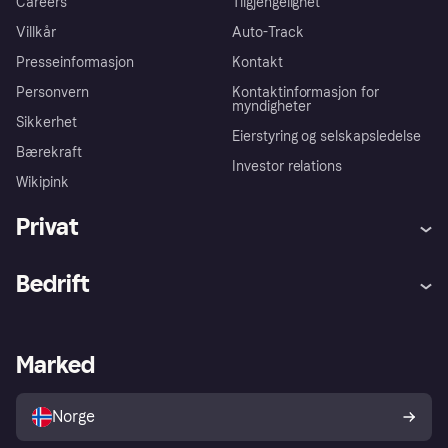
Careers
Tilgjengelighet
Villkår
Auto-Track
Presseinformasjon
Kontakt
Personvern
Kontaktinformasjon for
myndigheter
Sikkerhet
Eierstyring og selskapsledelse
Bærekraft
Investor relations
Wikipink
Privat
Hjelp
Kjøperbeskyttelse
Bedrift
Logg inn
Klager
Butikksupport
Developers portal
Klarna-appen
Kredittavtale
Merchant portal
Driftsstatus
Marked
Utforsk butikker
Personverninnstillinger
Selg med Klarna
Plattformer og partnere
Norge