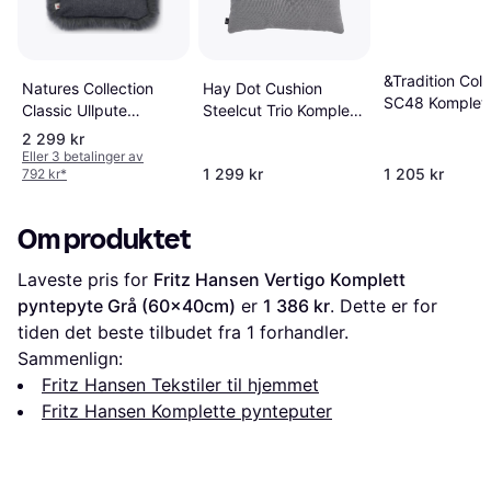
&Tradition Coll
Hay Dot Cushion
Natures Collection
SC48 Komplet
Steelcut Trio Komplett
Classic Ullpute
pyntepyte Beig
pyntepyte Grå
Langhåret 34x52 cm
2 299 kr
(60x40cm)
(60x45cm)
Mørkegrå Stålgrå
Eller 3 betalinger av
1 299 kr
1 205 kr
792 kr
*
Komplett pyntepyte
Grå (52x34cm)
Om produktet
Laveste pris for 
Fritz Hansen Vertigo Komplett 
pyntepyte Grå (60x40cm)
 er 
1 386 kr
. Dette er for 
tiden det beste tilbudet fra 1 forhandler.
Sammenlign:
Fritz Hansen Tekstiler til hjemmet
Fritz Hansen Komplette pynteputer