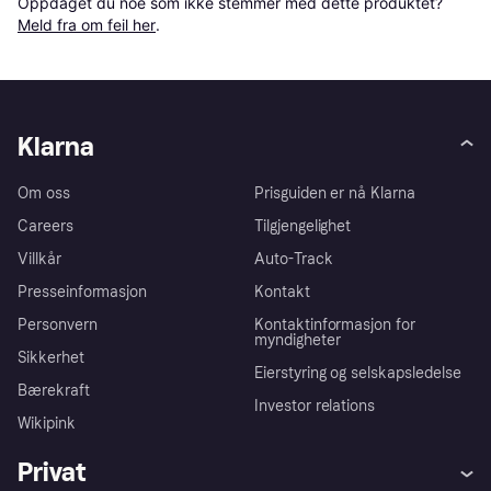
Oppdaget du noe som ikke stemmer med dette produktet? 
Meld fra om feil her
.
Klarna
Om oss
Prisguiden er nå Klarna
Careers
Tilgjengelighet
Villkår
Auto-Track
Presseinformasjon
Kontakt
Personvern
Kontaktinformasjon for
myndigheter
Sikkerhet
Eierstyring og selskapsledelse
Bærekraft
Investor relations
Wikipink
Privat