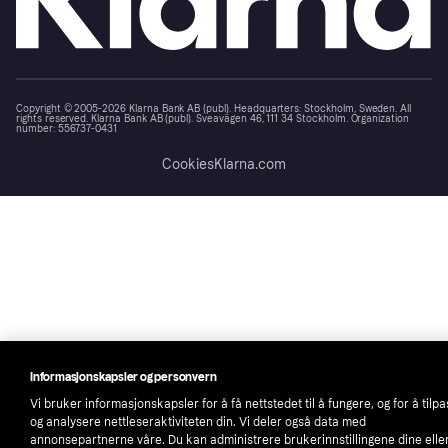
Copyright © 2005-2026 Klarna Bank AB (publ). Headquarters: Stockholm, Sweden. All
rights reserved. Klarna Bank AB (publ). Sveavägen 46, 111 34 Stockholm. Organization
number: 556737-0431
Cookies
Klarna.com
Informasjonskapsler og personvern
Vi bruker informasjonskapsler for å få nettstedet til å fungere, og for å tilp
og analysere nettleseraktiviteten din. Vi deler også data med
annonsepartnerne våre. Du kan administrere brukerinnstillingene dine elle