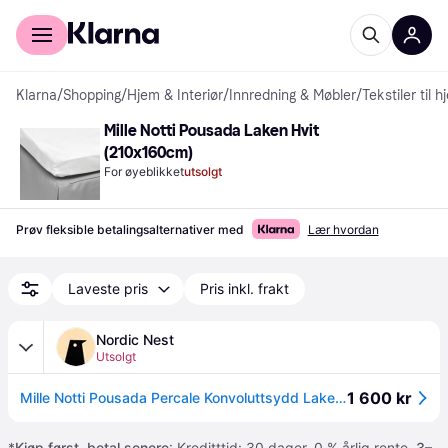
For kunder
For bedrifter
Klarna
/
Shopping
/
Hjem & Interiør
/
Innredning & Møbler
/
Tekstiler til 
Mille Notti Pousada Laken Hvit 
(210x160cm)
For øyeblikket
utsolgt
Prøv fleksible betalingsalternativer med
Lær hvordan
Laveste pris
Pris inkl. frakt
Nordic Nest
Utsolgt
1 600 kr
Mille Notti Pousada Percale Konvoluttsydd Laken EKO Hvit, 160 x 200 cm
*
Kjøp først, betal senere
: Kreditttid: 30 dager. 0 % årlig rente.
3–