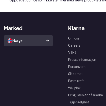
Oppdaget du noe som ikke stemmer med dette produktet? 
Me
Marked
Klarna
Om oss
Norge
Careers
Villkår
Presseinformasjon
Personvern
Sikkerhet
Bærekraft
Wikipink
Prisguiden er nå Klarna
Tilgjengelighet