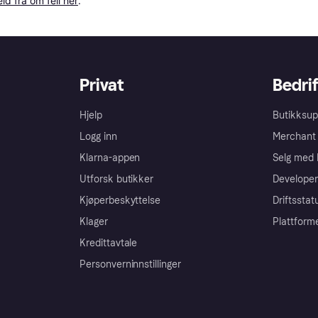
ld fra om feil her
.
Privat
Bedrif
Hjelp
Butikksup
Logg inn
Merchant 
Klarna-appen
Selg med 
Utforsk butikker
Developer
Kjøperbeskyttelse
Driftsstat
Klager
Plattform
Kredittavtale
Personverninnstillinger