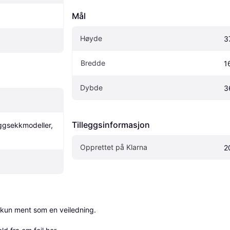
Mål
Høyde
3
Bredde
1
Dybde
3
Tilleggsinformasjon
ggsekkmodeller, 
Opprettet på Klarna
2
 kun ment som en veiledning.
