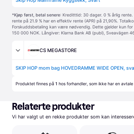
Skip Hop Mainframe Ryggsekk, Svart
*
Kjøp først, betal senere
: Kreditttid: 30 dager. 0 % årlig rente.
rente på 21.9 % har en effektiv rente (APR) på 21,90%. Totalk
Forskuddsbetaling kan være nødvendig. Dette gjelder kun for
150 000 NOK. Långiver: Klarna Bank AB (publ), Sveavägen 46
CS MEGASTORE
SKIP HOP mom bag HOVEDRAMME WIDE OPEN, svar
Produktet finnes på 
1
 hos 
forhandler
, som ikke har en avtale
Relaterte produkter
Vi har valgt ut en rekke produkter som kan interesser