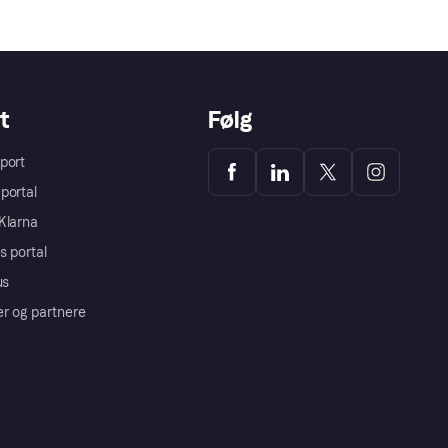
t
Følg
port
portal
Klarna
s portal
us
er og partnere