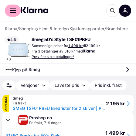
For kunder
For bedrifter
Klarna
/
Shopping
/
Hjem & Interiør
/
Kjøkkenapparater
/
Brødristere
Smeg 50's Style TSF01PBEU
4,6
Sammenlign priser fra
1 499 kr
til
2 199 kr
Fra 3 betalinger av 516 kr med
Prøv fleksible betalinger*
+
3
Smeg
Kjøp på 
Versjoner
Laveste pris
Pris inkl. frakt
Smeg
ANNONSE
2 195 kr
Fri frakt
SMEG TSF01PBEU Brødrister för 2 skiver | Pastellblå
Proshop.no
Fri frakt
,
7–9 dager
1 499 kr
SMEG Brødrister 50's Style