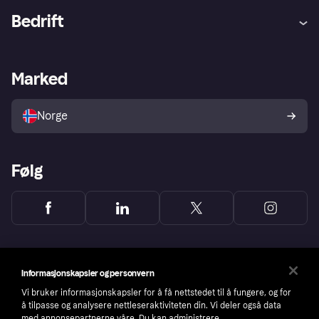
Hjelp
Kjøperbeskyttelse
Bedrift
Logg inn
Klager
Butikksupport
Developers portal
Klarna-appen
Kredittavtale
Merchant portal
Driftsstatus
Marked
Utforsk butikker
Personverninnstillinger
Selg med Klarna
Plattformer og partnere
Norge
Følg
Informasjonskapsler og personvern
Vi bruker informasjonskapsler for å få nettstedet til å fungere, og for
å tilpasse og analysere nettleseraktiviteten din. Vi deler også data
med annonsepartnerne våre. Du kan administrere