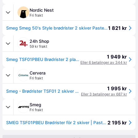
Nordic Nest
Fri frakt
1 821 kr
Smeg Smeg 50's Style brødrister 2 skiver Pastellblå
24h Shop
59 kr frakt
1 949 kr
Smeg TSF01PBEU Brødrister 2 plater pastellblå
Eller 6 betalinger av 344 kr
Cervera
Fri frakt
1 995 kr
Smeg - Brødrister TSF01 2 skiver pastellblå
Eller 3 betalinger av 687 kr
Smeg
Fri frakt
2 195 kr
SMEG TSF01PBEU Brødrister för 2 skiver | Pastellblå