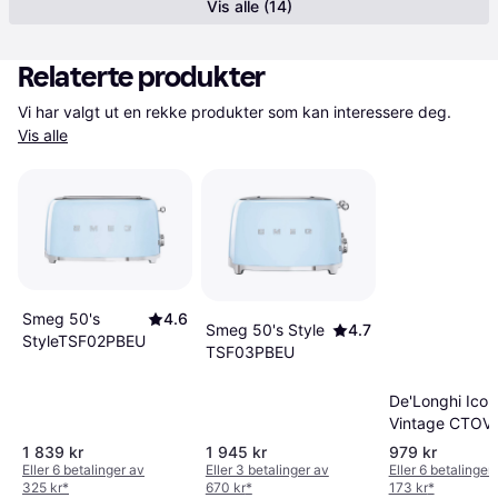
Vis alle (14)
Relaterte produkter
Vi har valgt ut en rekke produkter som kan interessere deg. 
Vis alle
Smeg 50's
4.6
Smeg 50's Style
4.7
StyleTSF02PBEU
TSF03PBEU
De'Longhi Icon
Vintage CTOV
2103
1 839 kr
1 945 kr
979 kr
Eller 6 betalinger av
Eller 3 betalinger av
Eller 6 betalinger
325 kr
*
670 kr
*
173 kr
*