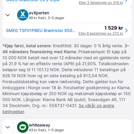
Eller 3 betalinger av 516 kr
avXperten
99 kr frakt
,
3–5 dager
1 529 kr
SMEG TSF01PBEU Brødrister 950W (2 skiver)
Eller 6 betalinger av 270 kr
*
Kjøp først, betal senere
: Kreditttid: 30 dager. 0 % årlig rente.
3–
48 måneders finansiering med Klarna
: Priseksempel: Et kjøp på
10 000 NOK betalt ned over 12 måneder med en gjeldende rente
på 21.9 % har en effektiv rente (APR) på 21,90%. Totalkostnaden
beløper seg til 11 101.12 NOK. Dette inkluderer 11 betalinger på
926.19 NOK hver og en siste betaling på 913,04 NOK.
Forskuddsbetaling kan være nødvendig. Dette gjelder kun for
innbyggere i Norge over 18 år. Forutsetter godkjenning av Klarna.
Minimum kjøpsbeløp er 250 NOK og maksimalt kjøpsbeløp er 150
000 NOK. Långiver: Klarna Bank AB (publ), Sveavägen 46, 111
34 Stockholm, Org. nr.: 556737-0431.
Se vilkår og andre
betingelser
.
whiteaway
49 kr frakt
,
1–5 dager