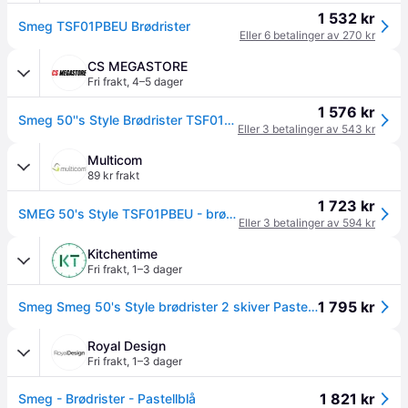
1 532 kr
Smeg TSF01PBEU Brødrister
Eller 6 betalinger av 270 kr
CS MEGASTORE
Fri frakt
,
4–5 dager
1 576 kr
Smeg 50''s Style Brødrister TSF01PBEU Pastellblå, 2 skiver, Blå, Rustfritt stål, Knapper, Rustfritt stål, 950 W
Eller 3 betalinger av 543 kr
Multicom
89 kr frakt
1 723 kr
SMEG 50's Style TSF01PBEU - brødrister - asurblå (TSF01PBEU)
Eller 3 betalinger av 594 kr
Kitchentime
Fri frakt
,
1–3 dager
1 795 kr
Smeg Smeg 50's Style brødrister 2 skiver Pastellblå
Royal Design
Fri frakt
,
1–3 dager
1 821 kr
Smeg - Brødrister - Pastellblå