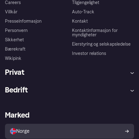
Careers
Tilgjengelighet
Villkår
Auto-Track
Presseinformasjon
Kontakt
Personvern
Kontaktinformasjon for
myndigheter
Sikkerhet
Eierstyring og selskapsledelse
Bærekraft
Investor relations
Wikipink
Privat
Hjelp
Kjøperbeskyttelse
Bedrift
Logg inn
Klager
Butikksupport
Developers portal
Klarna-appen
Kredittavtale
Merchant portal
Driftsstatus
Marked
Utforsk butikker
Personverninnstillinger
Selg med Klarna
Plattformer og partnere
Norge