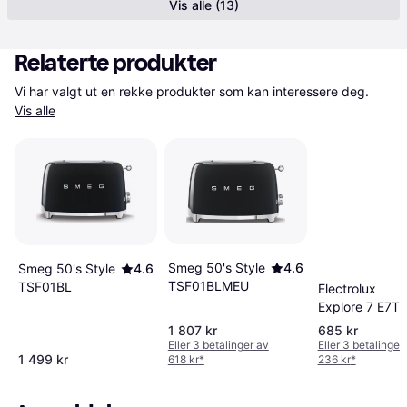
Vis alle (13)
Relaterte produkter
Vi har valgt ut en rekke produkter som kan interessere deg. 
Vis alle
Smeg 50's Style
4.6
Smeg 50's Style
4.6
TSF01BLMEU
TSF01BL
Electrolux
Explore 7 E7T1
6BP
1 807 kr
685 kr
Eller 3 betalinger av
Eller 3 betalinger
1 499 kr
618 kr
*
236 kr
*