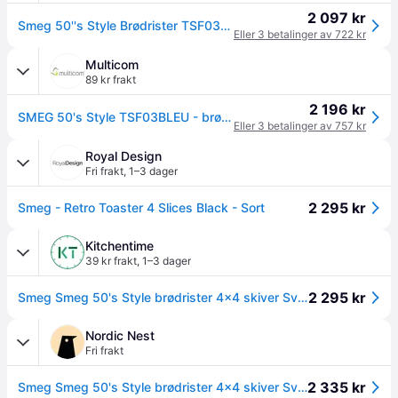
2 097 kr
Smeg 50''s Style Brødrister TSF03BLEU Sort, 4 skiver, Svart, Rustfritt stål, Knapper, 50''s Style, Rustfritt stål
Eller 3 betalinger av 722 kr
Multicom
89 kr frakt
2 196 kr
SMEG 50's Style TSF03BLEU - brødrister - svart (TSF03BLEU)
Eller 3 betalinger av 757 kr
Royal Design
Fri frakt
,
1–3 dager
2 295 kr
Smeg - Retro Toaster 4 Slices Black - Sort
Kitchentime
39 kr frakt
,
1–3 dager
2 295 kr
Smeg Smeg 50's Style brødrister 4x4 skiver Svart
Nordic Nest
Fri frakt
2 335 kr
Smeg Smeg 50's Style brødrister 4x4 skiver Svart