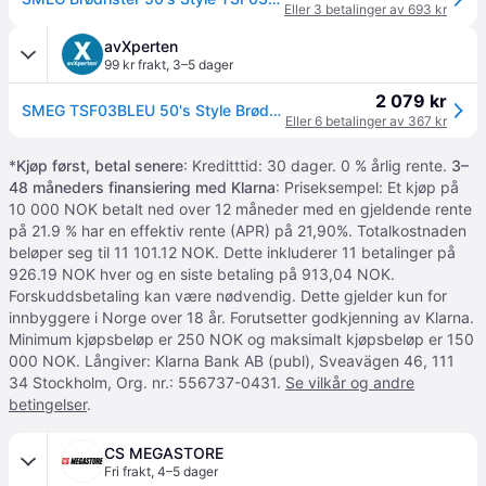
Eller 3 betalinger av 693 kr
avXperten
99 kr frakt
,
3–5 dager
2 079 kr
SMEG TSF03BLEU 50's Style Brødrister – 4 Skiver – Sort
Eller 6 betalinger av 367 kr
*
Kjøp først, betal senere
: Kreditttid: 30 dager. 0 % årlig rente.
3–
48 måneders finansiering med Klarna
: Priseksempel: Et kjøp på
10 000 NOK betalt ned over 12 måneder med en gjeldende rente
på 21.9 % har en effektiv rente (APR) på 21,90%. Totalkostnaden
beløper seg til 11 101.12 NOK. Dette inkluderer 11 betalinger på
926.19 NOK hver og en siste betaling på 913,04 NOK.
Forskuddsbetaling kan være nødvendig. Dette gjelder kun for
innbyggere i Norge over 18 år. Forutsetter godkjenning av Klarna.
Minimum kjøpsbeløp er 250 NOK og maksimalt kjøpsbeløp er 150
000 NOK. Långiver: Klarna Bank AB (publ), Sveavägen 46, 111
34 Stockholm, Org. nr.: 556737-0431.
Se vilkår og andre
betingelser
.
CS MEGASTORE
Fri frakt
,
4–5 dager