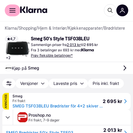
For kunder
For bedrifter
Klarna
/
Shopping
/
Hjem & Interiør
/
Kjøkkenapparater
/
Brødristere
Smeg 50's Style TSF03BLEU
4,7
Sammenlign priser fra
2 013 kr
til
2 695 kr
Fra 3 betalinger av 693 kr med
Prøv fleksible betalinger*
+
2
Smeg
Kjøp på 
Versjoner
Laveste pris
Pris inkl. frakt
Smeg
ANNONSE
2 695 kr
Fri frakt
SMEG TSF03BLEU Brødrister för 4x2 skiver | Sort
Proshop.no
Fri frakt
,
7–9 dager
2 013 kr
SMEG Brødrister 50's Style TSF03BLEU - toaster - black