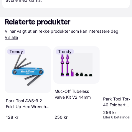
avtale med Klarna.
Relaterte produkter
Vi har valgt ut en rekke produkter som kan interessere deg. 
Vis alle
Trendy
Trendy
Muc-Off Tubeless
Valve Kit V2 44mm
Park Tool Torx 
Park Tool AWS-9.2
40 Foldbart
Fold-Up Hex Wrench
Torxnøkkelsett
Set
256 kr
128 kr
250 kr
Eller 6 betalinger