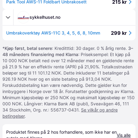
215 kr
Park Tool AWS-11 Foldbart Unbrakosett
sykkelhuset.no
299 kr
Umbrakoverktøy AWS-11C 3, 4, 5, 6, 8, 10mm
*
Kjøp først, betal senere
: Kreditttid: 30 dager. 0 % årlig rente.
3–
48 måneders finansiering med Klarna
: Priseksempel: Et kjøp på
10 000 NOK betalt ned over 12 måneder med en gjeldende rente
på 21.9 % har en effektiv rente (APR) på 21,90%. Totalkostnaden
beløper seg til 11 101.12 NOK. Dette inkluderer 11 betalinger på
926.19 NOK hver og en siste betaling på 913,04 NOK.
Forskuddsbetaling kan være nødvendig. Dette gjelder kun for
innbyggere i Norge over 18 år. Forutsetter godkjenning av Klarna.
Minimum kjøpsbeløp er 250 NOK og maksimalt kjøpsbeløp er 150
000 NOK. Långiver: Klarna Bank AB (publ), Sveavägen 46, 111
34 Stockholm, Org. nr.: 556737-0431.
Se vilkår og andre
betingelser
.
Produktet finnes på 
2
 hos 
forhandlere
, som ikke har en 
Vis alle