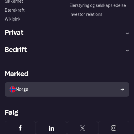
Sikkerhet
Eierstyring og selskapsledelse
Bærekraft
Investor relations
Wikipink
Privat
Hjelp
Kjøperbeskyttelse
Bedrift
Logg inn
Klager
Butikksupport
Developers portal
Klarna-appen
Kredittavtale
Merchant portal
Driftsstatus
Marked
Utforsk butikker
Personverninnstillinger
Selg med Klarna
Plattformer og partnere
Norge
Følg