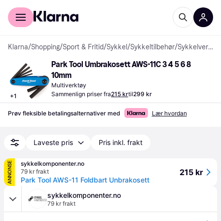
For kunder
For bedrifter
Klarna
/
Shopping
/
Sport & Fritid
/
Sykkel
/
Sykkeltilbehør
/
Sykkelverktøy
Park Tool Umbrakosett AWS-11C 3 4 5 6 8 
10mm
Multiverktøy
Sammenlign priser fra
215 kr
til
299 kr
+
1
Prøv fleksible betalingsalternativer med
Lær hvordan
Laveste pris
Pris inkl. frakt
sykkelkomponenter.no
ANNONSE
215 kr
79 kr frakt
Park Tool AWS-11 Foldbart Unbrakosett
sykkelkomponenter.no
79 kr frakt