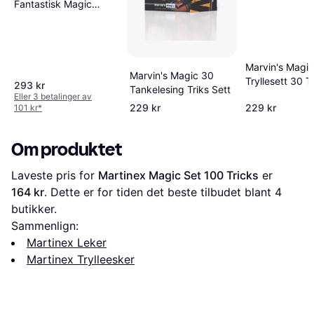
Fantastisk Magic
Silver Edition Magic
Set 100 Triks
Marvin's Magic
Marvin's Magic 30
Tryllesett 30 T
293 kr
Tankelesing Triks Sett
Eller 3 betalinger av
229 kr
229 kr
101 kr
*
Om produktet
Laveste pris for 
Martinex Magic Set 100 Tricks
 er 
164 kr
. Dette er for tiden det beste tilbudet blant 
4
butikker.
Sammenlign:
Martinex Leker
Martinex Trylleesker