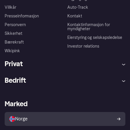
Villkår
Auto-Track
Presseinformasjon
Kontakt
Personvern
Kontaktinformasjon for
myndigheter
Sikkerhet
Eierstyring og selskapsledelse
Bærekraft
Investor relations
Wikipink
Privat
Hjelp
Kjøperbeskyttelse
Bedrift
Logg inn
Klager
Butikksupport
Developers portal
Klarna-appen
Kredittavtale
Merchant portal
Driftsstatus
Marked
Utforsk butikker
Personverninnstillinger
Selg med Klarna
Plattformer og partnere
Norge