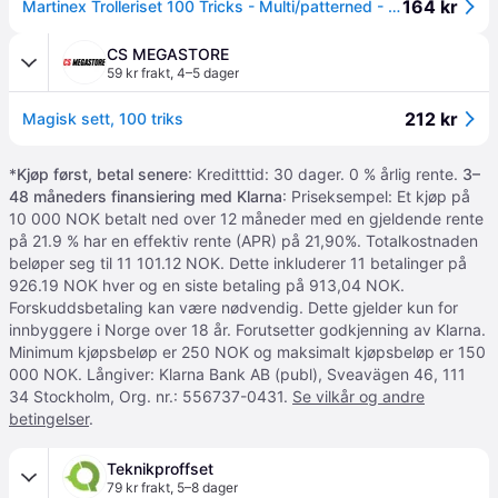
164 kr
Martinex Trolleriset 100 Tricks - Multi/patterned - ONE SIZE
CS MEGASTORE
59 kr frakt
,
4–5 dager
212 kr
Magisk sett, 100 triks
*
Kjøp først, betal senere
: Kreditttid: 30 dager. 0 % årlig rente.
3–
48 måneders finansiering med Klarna
: Priseksempel: Et kjøp på
10 000 NOK betalt ned over 12 måneder med en gjeldende rente
på 21.9 % har en effektiv rente (APR) på 21,90%. Totalkostnaden
beløper seg til 11 101.12 NOK. Dette inkluderer 11 betalinger på
926.19 NOK hver og en siste betaling på 913,04 NOK.
Forskuddsbetaling kan være nødvendig. Dette gjelder kun for
innbyggere i Norge over 18 år. Forutsetter godkjenning av Klarna.
Minimum kjøpsbeløp er 250 NOK og maksimalt kjøpsbeløp er 150
000 NOK. Långiver: Klarna Bank AB (publ), Sveavägen 46, 111
34 Stockholm, Org. nr.: 556737-0431.
Se vilkår og andre
betingelser
.
Teknikproffset
79 kr frakt
,
5–8 dager