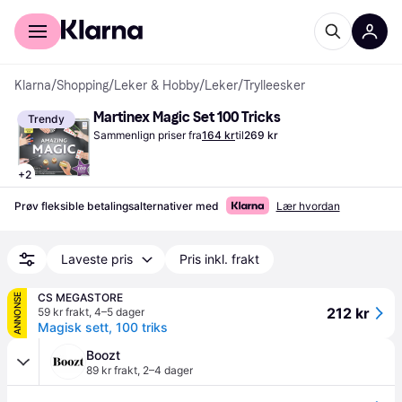
For kunder
For bedrifter
Klarna
/
Shopping
/
Leker & Hobby
/
Leker
/
Trylleesker
Martinex Magic Set 100 Tricks
Trendy
Sammenlign priser fra
164 kr
til
269 kr
+
2
Prøv fleksible betalingsalternativer med
Lær hvordan
Laveste pris
Pris inkl. frakt
CS MEGASTORE
ANNONSE
212 kr
59 kr frakt
,
4–5 dager
Magisk sett, 100 triks
Boozt
89 kr frakt
,
2–4 dager