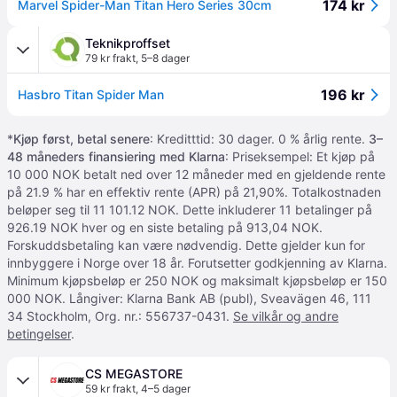
174 kr
Marvel Spider-Man Titan Hero Series 30cm
Teknikproffset
79 kr frakt
,
5–8 dager
196 kr
Hasbro Titan Spider Man
*
Kjøp først, betal senere
: Kreditttid: 30 dager. 0 % årlig rente.
3–
48 måneders finansiering med Klarna
: Priseksempel: Et kjøp på
10 000 NOK betalt ned over 12 måneder med en gjeldende rente
på 21.9 % har en effektiv rente (APR) på 21,90%. Totalkostnaden
beløper seg til 11 101.12 NOK. Dette inkluderer 11 betalinger på
926.19 NOK hver og en siste betaling på 913,04 NOK.
Forskuddsbetaling kan være nødvendig. Dette gjelder kun for
innbyggere i Norge over 18 år. Forutsetter godkjenning av Klarna.
Minimum kjøpsbeløp er 250 NOK og maksimalt kjøpsbeløp er 150
000 NOK. Långiver: Klarna Bank AB (publ), Sveavägen 46, 111
34 Stockholm, Org. nr.: 556737-0431.
Se vilkår og andre
betingelser
.
CS MEGASTORE
59 kr frakt
,
4–5 dager