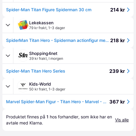
214 kr
Spider-Man Titan Figure Spiderman 30 cm
Lekekassen
79 kr frakt
,
1–3 dager
218 kr
SpiderMan Titan Hero - Spiderman actionfigur med ikonisk blå og rød drakt - 30 cm
Shopping4net
39 kr frakt
,
I morgen
239 kr
Spider-Man Titan Hero Series
Kids-World
50 kr frakt
,
1–3 dager
367 kr
Marvel Spider-Man Figur - Titan Hero - Marvel - OneSize - Lekefigur
Produktet finnes på 
1
 hos 
forhandler
, som ikke har en 
Vis alle
avtale med Klarna.