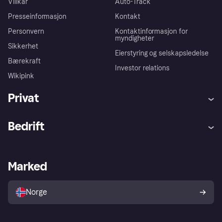
Villkår
Auto-Track
Presseinformasjon
Kontakt
Personvern
Kontaktinformasjon for
myndigheter
Sikkerhet
Eierstyring og selskapsledelse
Bærekraft
Investor relations
Wikipink
Privat
Hjelp
Kjøperbeskyttelse
Bedrift
Logg inn
Klager
Butikksupport
Developers portal
Klarna-appen
Kredittavtale
Merchant portal
Driftsstatus
Marked
Utforsk butikker
Personverninnstillinger
Selg med Klarna
Plattformer og partnere
Norge