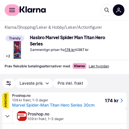
For kunder
For bedrifter
Klarna
/
Shopping
/
Leker & Hobby
/
Leker
/
Actionfigurer
Hasbro Marvel Spider Man Titan Hero 
Trendy
Series
Sammenlign priser fra
174 kr
til
367 kr
+
2
Prøv fleksible betalingsalternativer med
Lær hvordan
Laveste pris
Pris inkl. frakt
Proshop.no
ANNONSE
174 kr
109 kr frakt
,
1–3 dager
Marvel Spider-Man Titan Hero Series 30cm
Proshop.no
109 kr frakt
,
1–3 dager