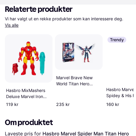
Relaterte produkter
Vi har valgt ut en rekke produkter som kan interessere deg. 
Vis alle
Trendy
Marvel Brave New
World Titan Hero
Hasbro Marvel
Series Action Figure
Hasbro MixMashers
Spidey & His F
F9301
Deluxe Marvel Iron
Friends 22.5c
Man Figure 12 cm
119 kr
235 kr
160 kr
Om produktet
Laveste pris for 
Hasbro Marvel Spider Man Titan Hero 