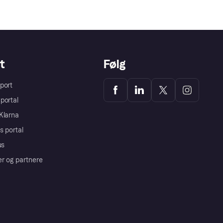
t
Følg
port
portal
Klarna
s portal
us
er og partnere