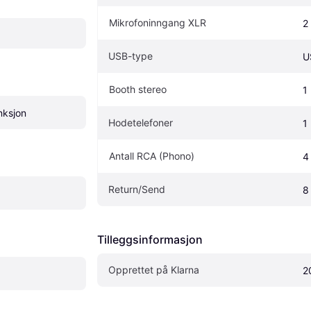
Mikrofoninngang XLR
2
USB-type
U
Booth stereo
1
nksjon
Hodetelefoner
1
Antall RCA (Phono)
4
Return/Send
8
Tilleggsinformasjon
Opprettet på Klarna
2