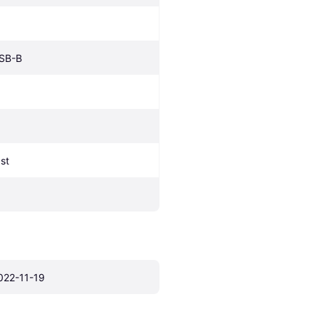
SB-B
 st
022-11-19