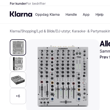
For kunder
For bedrifter
Oppdag Klarna
Handle
App
Hjelp
Klarna
/
Shopping
/
Lyd & Bilde
/
DJ-utstyr, Karaoke- & Partymaski
Betalingsm
Butikker
Betalingsme
Elkjøp
Al
Betal nå
Bookin
Betal i 3 dele
Farmasi
Samme
Betal innen 
kicks.n
Finansiering
Norweg
Prøv 
Vipps
Butikkovers
+6