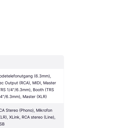
odetelefonutgang (6.3mm), 
ec Output (RCA), MIDI, Master 
TRS 1/4"/6.3mm), Booth (TRS 
/4"/6.3mm), Master (XLR)
CA Stereo (Phono), Mikrofon 
XLR), XLink, RCA stereo (Line), 
SB