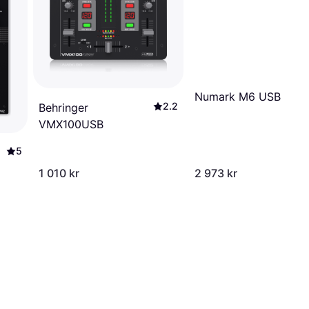
Numark M6 USB
2.2
Behringer
VMX100USB
5
1 010 kr
2 973 kr