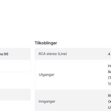
Tilkoblinger
RCA stereo (Line)
ne:96
4
H
R
Utganger
(
1
R
Innganger
(
U