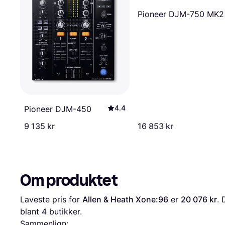
Pioneer DJM-750 MK2
4.4
Pioneer DJM-450
9 135 kr
16 853 kr
Om produktet
Laveste pris for 
Allen & Heath Xone:96
 er 
20 076 kr
. 
blant 
4
 butikker.
Sammenlign: