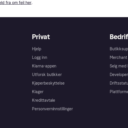
ld fra om feil her
.
Privat
Bedrif
Hjelp
Butikksup
Logg inn
Merchant 
Klarna-appen
Selg med 
Utforsk butikker
Developer
Kjøperbeskyttelse
Driftsstat
Klager
Plattform
Kredittavtale
Personverninnstillinger