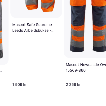
Mascot Safe Supreme
Leeds Arbeidsbukse -
Svart/Hi-Vis Gul
Mascot Newcastle Ove
15569-860
-
1 909 kr
2 259 kr