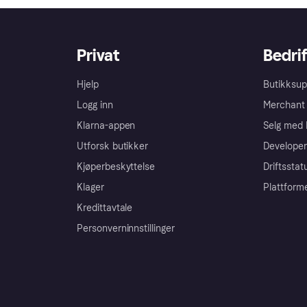
Privat
Bedrif
Hjelp
Butikksup
Logg inn
Merchant 
Klarna-appen
Selg med 
Utforsk butikker
Developer
Kjøperbeskyttelse
Driftsstat
Klager
Plattform
Kredittavtale
Personverninnstillinger