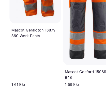
Mascot Geraldton 16879-
860 Work Pants
Mascot Gosford 15969
948
1 619 kr
1 599 kr