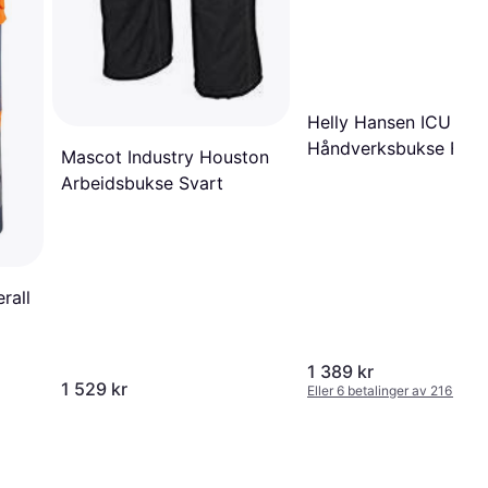
Helly Hansen ICU
Håndverksbukse Full
Mascot Industry Houston
Stretch Klasse 1 -
Arbeidsbukse Svart
Kokosgrå/Gul
rall
1 389 kr
1 529 kr
Eller 6 betalinger av 216 kr
*