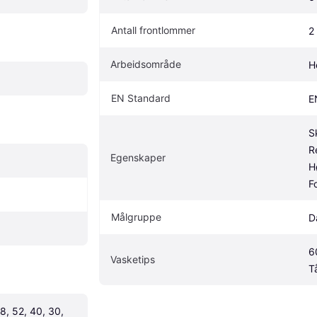
Antall frontlommer
2
Arbeidsområde
H
EN Standard
E
S
Re
Egenskaper
H
F
Målgruppe
D
6
Vasketips
T
8, 52, 40, 30, 