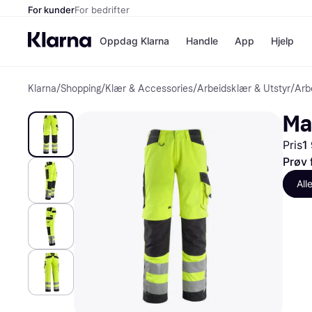
For kunder
For bedrifter
Oppdag Klarna
Handle
App
Hjelp
Klarna
/
Shopping
/
Klær & Accessories
/
Arbeidsklær & Utstyr
/
Arb
Betalingsm
Butikker
Betalingsme
Elkjøp
Ma
Betal nå
Bookin
Betal i 3 dele
Farmasi
Pris
1
Betal innen 
kicks.n
Finansiering
Norweg
Prøv 
Vipps
All
Butikkovers