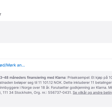
r
Mascot Safe Supreme Kendal arbeidsbukse, Hi-vis rød/Mørk antrasitt
3–48 måneders finansiering med Klarna
: Priseksempel: Et kjøp på
ostnaden beløper seg til 11 101.12 NOK. Dette inkluderer 11 betalin
 innbyggere i Norge over 18 år. Forutsetter godkjenning av Klarna.
, 111 34 Stockholm, Org. nr.: 556737-0431.
Se vilkår og andre betin