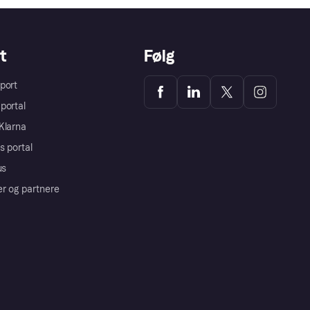
t
Følg
port
portal
Klarna
s portal
us
er og partnere