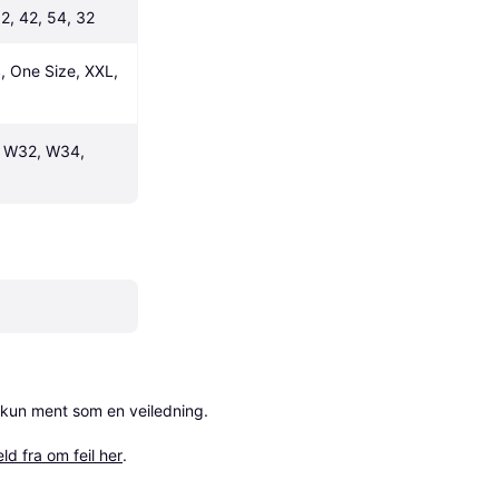
2, 42, 54, 32
, One Size, XXL, 
 W32, W34, 
 kun ment som en veiledning.

ld fra om feil her
.