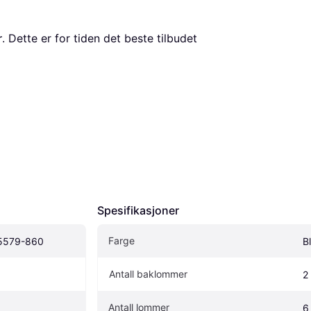
r
. Dette er for tiden det beste tilbudet 
Spesifikasjoner
Farge
15579-860
B
Antall baklommer
2
Antall lommer
6