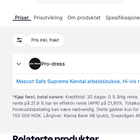
Priser
Prisutvikling
Om produktet
Spesifikasjone
Pris inkl. frakt
Pro-dress
*
Kjøp først, betal senere
: Kreditttid: 30 dager. 0 % årlig rente.
rente på 21.9 % har en effektiv rente (APR) på 21,90%. Totalk
Forskuddsbetaling kan være nødvendig. Dette gjelder kun for
150 000 NOK. Långiver: Klarna Bank AB (publ), Sveavägen 46
Relaterte produkter