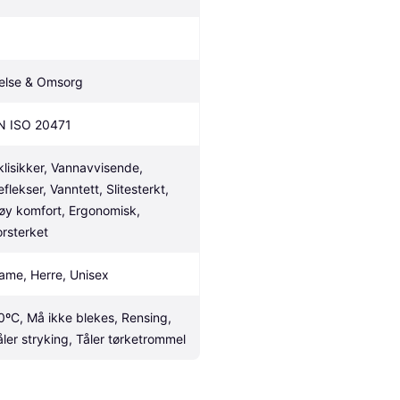
else & Omsorg
N ISO 20471
klisikker, Vannavvisende, 
flekser, Vanntett, Slitesterkt, 
øy komfort, Ergonomisk, 
orsterket
ame, Herre, Unisex
0ºC, Må ikke blekes, Rensing, 
åler stryking, Tåler tørketrommel