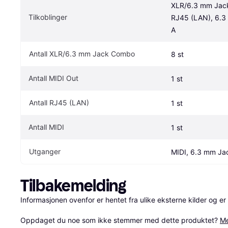
XLR/6.3 mm Jack
Tilkoblinger
RJ45 (LAN), 6.3
A
Antall XLR/6.3 mm Jack Combo
8 st
Antall MIDI Out
1 st
Antall RJ45 (LAN)
1 st
Antall MIDI
1 st
Utganger
MIDI, 6.3 mm Ja
Tilbakemelding
Informasjonen ovenfor er hentet fra ulike eksterne kilder og er
Oppdaget du noe som ikke stemmer med dette produktet? 
Me