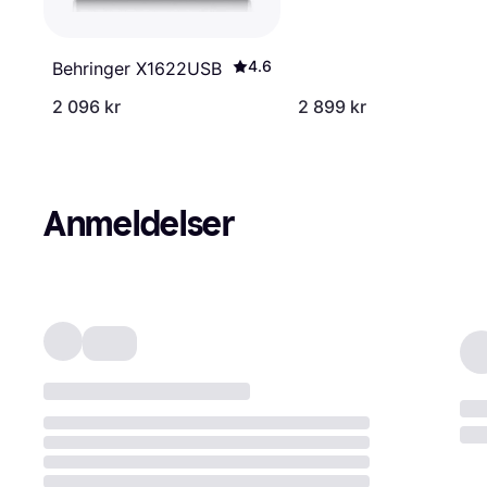
4.6
Behringer X1622USB
2 096 kr
2 899 kr
Anmeldelser