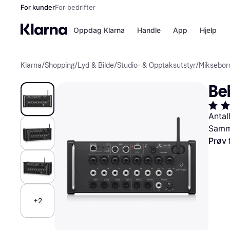
For kunder
For bedrifter
Oppdag Klarna
Handle
App
Hjelp
Klarna
/
Shopping
/
Lyd & Bilde
/
Studio- & Opptaksutstyr
/
Miksebor
Betalingsm
Butikker
Betalingsme
Elkjøp
Beh
Betal nå
Bookin
Betal i 3 dele
Farmasi
Betal innen 
kicks.n
Antal
Finansiering
Norweg
Samme
Vipps
Prøv 
Butikkovers
+2