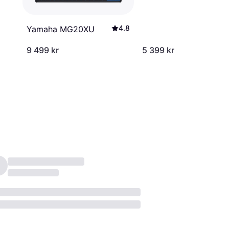
4.8
Yamaha MG20XU
9 499 kr
5 399 kr