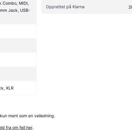
 Combo, MIDI, 
Opprettet på Klarna
2
 mm Jack, USB-
ck, XLR
 kun ment som en veiledning.

ld fra om feil her
.