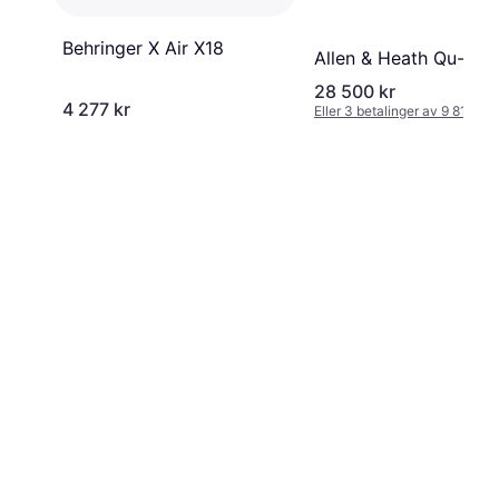
Behringer X Air X18
Allen & Heath Qu-16
28 500 kr
4 277 kr
Eller 3 betalinger av 9 818 kr
*