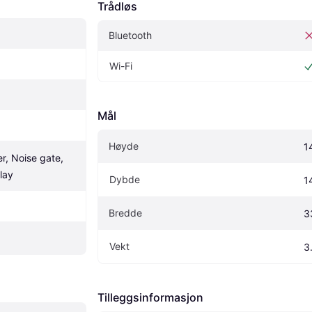
Trådløs
Bluetooth
Wi-Fi
Mål
Høyde
1
r, Noise gate, 
elay
Dybde
1
Bredde
3
Vekt
3
Tilleggsinformasjon