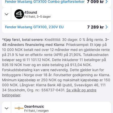
7 099 kr
Fender Mustang GTX100 Combo gitarforsterker
4Sound
Fri frakt
,
3–5 dager
7 289 kr
Fender Mustang GTX100, 230V EU
*
Kjøp først, betal senere
: Kreditttid: 30 dager. 0 % årlig rente.
3–
48 måneders finansiering med Klarna
: Priseksempel: Et kjøp på
10 000 NOK betalt ned over 12 måneder med en gjeldende rente
på 21.9 % har en effektiv rente (APR) på 21,90%. Totalkostnaden
beløper seg til 11 101.12 NOK. Dette inkluderer 11 betalinger på
926.19 NOK hver og en siste betaling på 913,04 NOK.
Forskuddsbetaling kan være nødvendig. Dette gjelder kun for
innbyggere i Norge over 18 år. Forutsetter godkjenning av Klarna.
Minimum kjøpsbeløp er 250 NOK og maksimalt kjøpsbeløp er 150
000 NOK. Långiver: Klarna Bank AB (publ), Sveavägen 46, 111
34 Stockholm, Org. nr.: 556737-0431.
Se vilkår og andre
betingelser
.
Gear4music
Fri frakt
,
I morgen