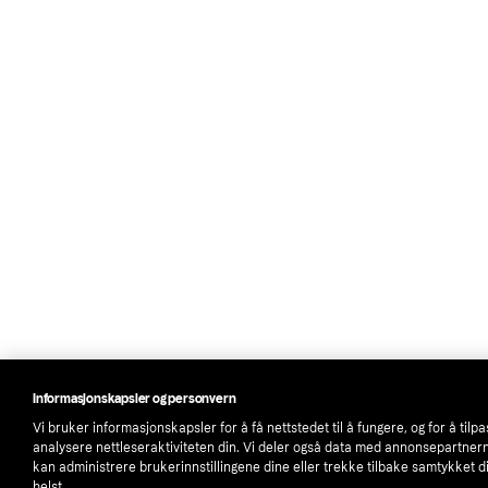
Informasjonskapsler og personvern
Vi bruker informasjonskapsler for å få nettstedet til å fungere, og for å tilp
analysere nettleseraktiviteten din. Vi deler også data med annonsepartner
kan administrere brukerinnstillingene dine eller trekke tilbake samtykket d
helst.