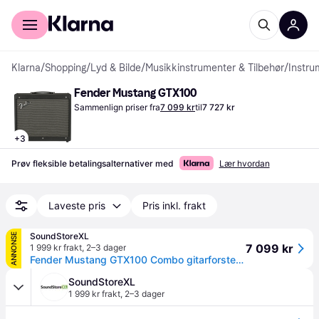
For kunder
For bedrifter
Klarna
/
Shopping
/
Lyd & Bilde
/
Musikkinstrumenter & Tilbehør
/
Instru
Fender Mustang GTX100
Sammenlign priser fra
7 099 kr
til
7 727 kr
+
3
Prøv fleksible betalingsalternativer med
Lær hvordan
Laveste pris
Pris inkl. frakt
SoundStoreXL
ANNONSE
7 099 kr
1 999 kr frakt
,
2–3 dager
Fender Mustang GTX100 Combo gitarforsterker
SoundStoreXL
1 999 kr frakt
,
2–3 dager