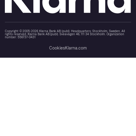
Copyright © 2005-2026 Klarna Bank AB (publ). Headquarters: Stockholm, Sweden. All
rights reserved. Klarna Bank AB (publ). Sveavägen 46, 111 34 Stockholm. Organization
number: 556737-0431
Cookies
Klarna.com