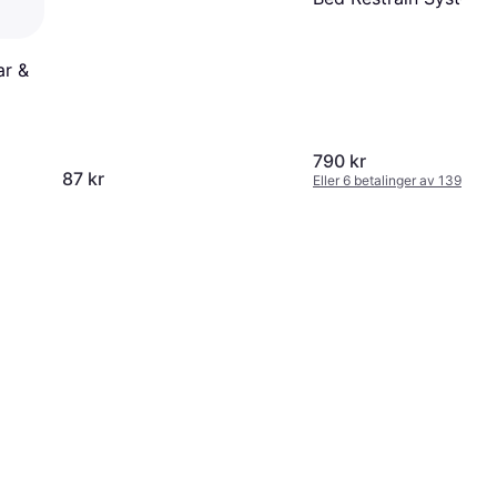
Bondage Sett
ar &
790 kr
87 kr
Eller 6 betalinger av 139 kr
*