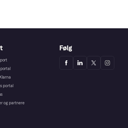
t
Følg
port
portal
Klarna
s portal
us
er og partnere