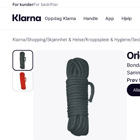
For kunder
For bedrifter
Oppdag Klarna
Handle
App
Hjelp
Klarna
/
Shopping
/
Skjønnhet & Helse
/
Kroppspleie & Hygiene
/
Sex
Betalingsm
Butikker
Betalingsme
Elkjøp
Or
Betal nå
Bookin
Betal i 3 dele
Farmasi
Bond
Betal innen 
kicks.n
Finansiering
Norweg
Samme
Vipps
Prøv 
All
Butikkovers