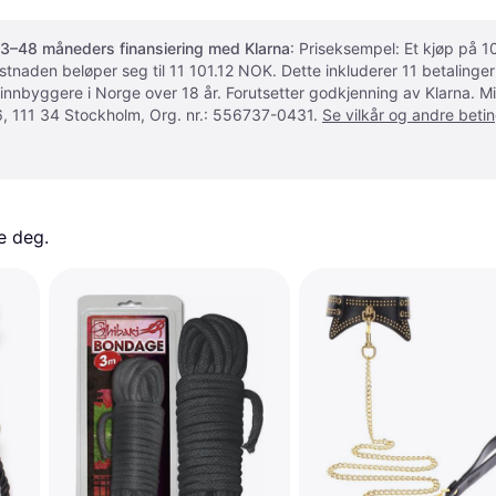
3–48 måneders finansiering med Klarna
: Priseksempel: Et kjøp på
ostnaden beløper seg til 11 101.12 NOK. Dette inkluderer 11 betalin
 innbyggere i Norge over 18 år. Forutsetter godkjenning av Klarna.
, 111 34 Stockholm, Org. nr.: 556737-0431.
Se vilkår og andre betin
e deg. 