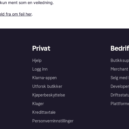
 kun ment som en veiledning.

ld fra om feil her
.
Privat
Bedrif
Hjelp
Butikksup
Logg inn
Merchant 
Klarna-appen
Selg med 
Utforsk butikker
Developer
Kjøperbeskyttelse
Driftsstat
Klager
Plattform
Kredittavtale
Personverninnstillinger