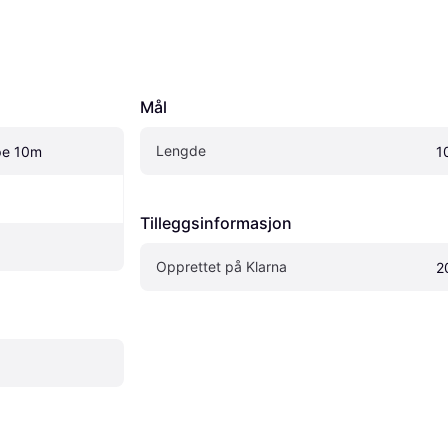
Mål
Lengde
pe 10m
1
Tilleggsinformasjon
Opprettet på Klarna
2