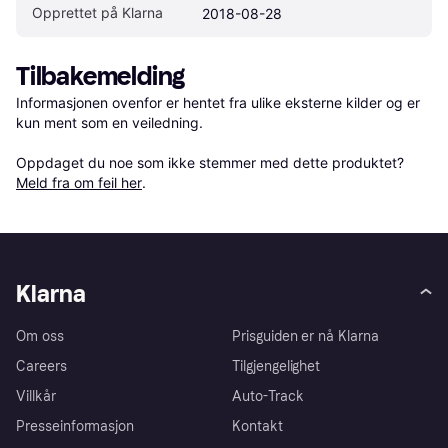
Opprettet på Klarna
2018-08-28
Tilbakemelding
Informasjonen ovenfor er hentet fra ulike eksterne kilder og er 
kun ment som en veiledning.

Oppdaget du noe som ikke stemmer med dette produktet? 
Meld fra om feil her
.
Klarna
Om oss
Prisguiden er nå Klarna
Careers
Tilgjengelighet
Villkår
Auto-Track
Presseinformasjon
Kontakt