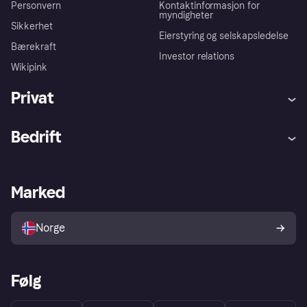
Personvern
Kontaktinformasjon for
myndigheter
Sikkerhet
Eierstyring og selskapsledelse
Bærekraft
Investor relations
Wikipink
Privat
Hjelp
Kjøperbeskyttelse
Bedrift
Logg inn
Klager
Butikksupport
Developers portal
Klarna-appen
Kredittavtale
Merchant portal
Driftsstatus
Marked
Utforsk butikker
Personverninnstillinger
Selg med Klarna
Plattformer og partnere
Norge
Følg