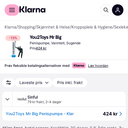
For kunder
For bedrifter
Klarna
/
Shopping
/
Skjønnhet & Helse
/
Kroppspleie & Hygiene
/
Sexleke
You2Toys Mr Big
-15%
Penispumpe, Vanntett, Sugende
Pris
424 kr
Prøv fleksible betalingsalternativer med
Lær hvordan
Laveste pris
Pris inkl. frakt
Sinful
79 kr frakt
,
2–4 dager
424 kr
You2Toys Mr Big Penispumpe - Klar
*
Kjøp først, betal senere
: Kreditttid: 30 dager. 0 % årlig rente.
3–