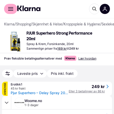
For kunder
For bedrifter
Klarna
/
Shopping
/
Skjønnhet & Helse
/
Kroppspleie & Hygiene
/
Sexleke
PJUR Superhero Strong Performance 
20ml
Spray & Krem, Forsinkende, 20ml
Sammenlign priser fra
169 kr
til
249 kr
Prøv fleksible betalingsalternativer med
Lær hvordan
Laveste pris
Pris inkl. frakt
Erotikk1
ANNONSE
249 kr
45 kr frakt
Eller 3 betalinger av 86 kr
Pjur Superhero – Delay Spray 20ml – Strong
Woome.no
1–3 dager