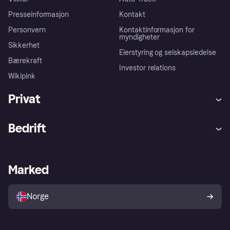
Presseinformasjon
Kontakt
Personvern
Kontaktinformasjon for
myndigheter
Sikkerhet
Eierstyring og selskapsledelse
Bærekraft
Investor relations
Wikipink
Privat
Hjelp
Kjøperbeskyttelse
Bedrift
Logg inn
Klager
Butikksupport
Developers portal
Klarna-appen
Kredittavtale
Merchant portal
Driftsstatus
Marked
Utforsk butikker
Personverninnstillinger
Selg med Klarna
Plattformer og partnere
Norge