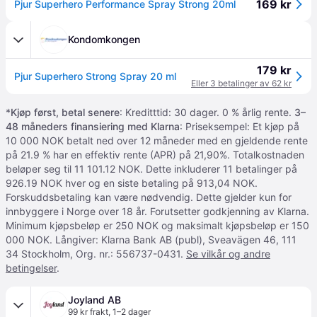
169 kr
Pjur Superhero Performance Spray Strong 20ml
Kondomkongen
179 kr
Pjur Superhero Strong Spray 20 ml
Eller 3 betalinger av 62 kr
*
Kjøp først, betal senere
: Kreditttid: 30 dager. 0 % årlig rente.
3–
48 måneders finansiering med Klarna
: Priseksempel: Et kjøp på
10 000 NOK betalt ned over 12 måneder med en gjeldende rente
på 21.9 % har en effektiv rente (APR) på 21,90%. Totalkostnaden
beløper seg til 11 101.12 NOK. Dette inkluderer 11 betalinger på
926.19 NOK hver og en siste betaling på 913,04 NOK.
Forskuddsbetaling kan være nødvendig. Dette gjelder kun for
innbyggere i Norge over 18 år. Forutsetter godkjenning av Klarna.
Minimum kjøpsbeløp er 250 NOK og maksimalt kjøpsbeløp er 150
000 NOK. Långiver: Klarna Bank AB (publ), Sveavägen 46, 111
34 Stockholm, Org. nr.: 556737-0431.
Se vilkår og andre
betingelser
.
Joyland AB
99 kr frakt
,
1–2 dager