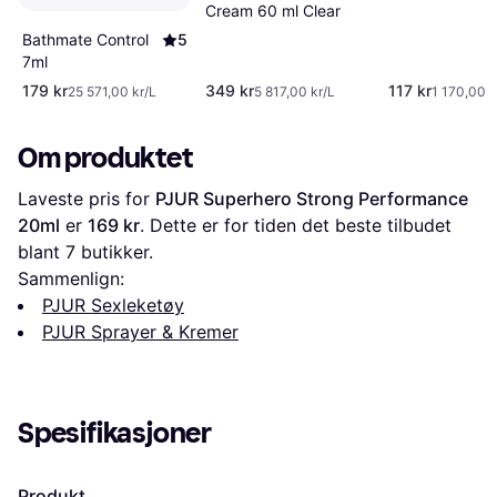
Cream 60 ml Clear
Bathmate Control
5
7ml
179 kr
349 kr
117 kr
25 571,00 kr/L
5 817,00 kr/L
1 170,00 k
Om produktet
Laveste pris for 
PJUR Superhero Strong Performance 
20ml
 er 
169 kr
. Dette er for tiden det beste tilbudet 
blant 
7
 butikker.
Sammenlign:
PJUR Sexleketøy
PJUR Sprayer & Kremer
Spesifikasjoner
Produkt