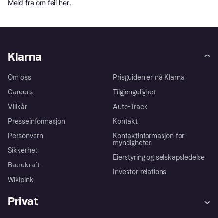
Meld fra om feil her
.
Klarna
Om oss
Prisguiden er nå Klarna
Careers
Tilgjengelighet
Villkår
Auto-Track
Presseinformasjon
Kontakt
Personvern
Kontaktinformasjon for
myndigheter
Sikkerhet
Eierstyring og selskapsledelse
Bærekraft
Investor relations
Wikipink
Privat