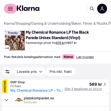
For kunder
For bedrifter
Klarna
/
Shopping
/
Gaming & Underholdning
/
Bøker, Filmer & Musikk
/
My Chemical Romance LP The Black 
Trendy
Parade Unisex Standard (Vinyl)
Sammenlign priser fra
419 kr
til
907 kr
+
4
Prøv fleksible betalingsalternativer med
Lær hvordan
Laveste pris
Pris inkl. frakt
EMP Shop
ANNONSE
589 kr
Fri frakt
Eller 3 betalinger av 203 kr
My Chemical Romance LP - The Black Parade - None - standard - Standard
platekompaniet.no
Restordre