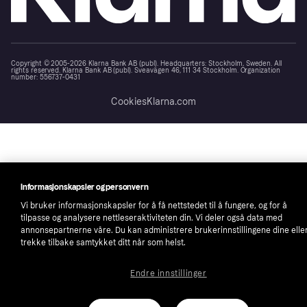
Copyright © 2005-2026 Klarna Bank AB (publ). Headquarters: Stockholm, Sweden. All
rights reserved. Klarna Bank AB (publ). Sveavägen 46, 111 34 Stockholm. Organization
number: 556737-0431
Cookies
Klarna.com
Informasjonskapsler og personvern
Vi bruker informasjonskapsler for å få nettstedet til å fungere, og for å
tilpasse og analysere nettleseraktiviteten din. Vi deler også data med
annonsepartnerne våre. Du kan administrere brukerinnstillingene dine elle
trekke tilbake samtykket ditt når som helst.
Endre innstillinger