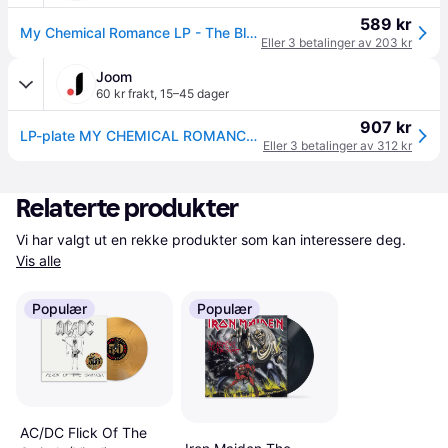
589 kr
My Chemical Romance LP - The Black Parade - None - standard - Standard
Eller 3 betalinger av 203 kr
Joom
60 kr frakt
,
15–45 dager
907 kr
LP-plate MY CHEMICAL ROMANCE - Black Parade 9362493359 REPRISE 2015 Europa Rock
Eller 3 betalinger av 312 kr
Relaterte produkter
Vi har valgt ut en rekke produkter som kan interessere deg. 
Vis alle
Populær
Populær
AC/DC Flick Of The