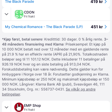
419 kr
The Black Parade
CDON
Fri frakt
451 kr
My Chemical Romance - The Black Parade (LP)
*
Kjøp først, betal senere
: Kreditttid: 30 dager. 0 % årlig rente.
3–
48 måneders finansiering med Klarna
: Priseksempel: Et kjøp på
10 000 NOK betalt ned over 12 måneder med en gjeldende rente
på 21.9 % har en effektiv rente (APR) på 21,90%. Totalkostnaden
beløper seg til 11 101.12 NOK. Dette inkluderer 11 betalinger på
926.19 NOK hver og en siste betaling på 913,04 NOK.
Forskuddsbetaling kan være nødvendig. Dette gjelder kun for
innbyggere i Norge over 18 år. Forutsetter godkjenning av Klarna.
Minimum kjøpsbeløp er 250 NOK og maksimalt kjøpsbeløp er 150
000 NOK. Långiver: Klarna Bank AB (publ), Sveavägen 46, 111
34 Stockholm, Org. nr.: 556737-0431.
Se vilkår og andre
betingelser
.
EMP Shop
Fri frakt