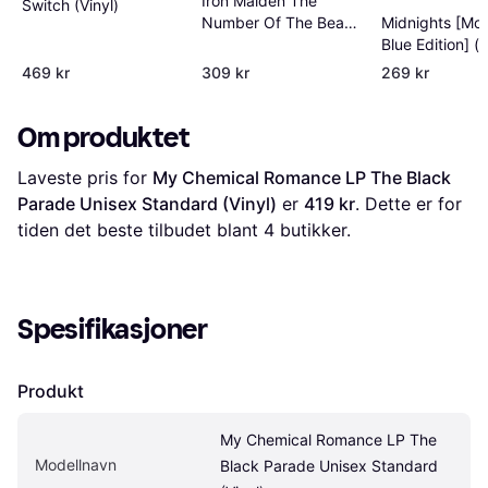
Iron Maiden The
Switch (Vinyl)
Number Of The Beast
Midnights [Mo
LP/Vinyl (Vinyl)
Blue Edition] (V
469 kr
309 kr
269 kr
Om produktet
Laveste pris for 
My Chemical Romance LP The Black 
Parade Unisex Standard (Vinyl)
 er 
419 kr
. Dette er for 
tiden det beste tilbudet blant 
4
 butikker.
Spesifikasjoner
Produkt
My Chemical Romance LP The 
Modellnavn
Black Parade Unisex Standard 