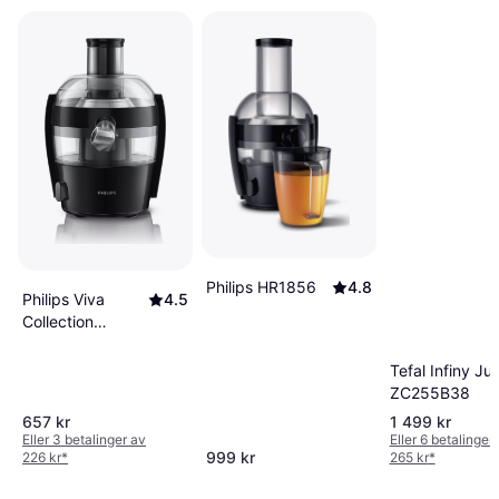
Philips HR1856
4.8
Philips Viva
4.5
Collection
HR1832/00
Tefal Infiny Ju
ZC255B38
657 kr
1 499 kr
Eller 3 betalinger av
Eller 6 betalinger
999 kr
226 kr
*
265 kr
*