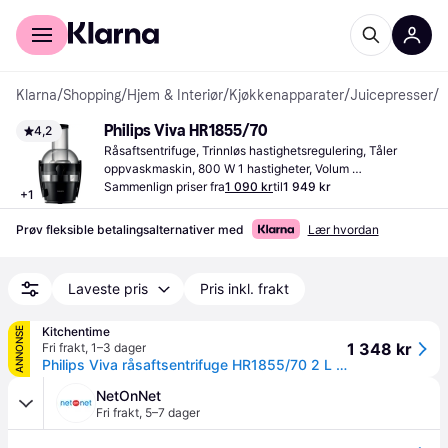
For kunder
For bedrifter
Klarna
/
Shopping
/
Hjem & Interiør
/
Kjøkkenapparater
/
Juicepresser
/
R
Philips Viva HR1855/70
4,2
Råsaftsentrifuge, Trinnløs hastighetsregulering, Tåler 
oppvaskmaskin, 800 W 1 hastigheter, Volum 
(juicebeholder) 2000 ml, Volum (fruktkjøttbeholder) 1200 
Sammenlign priser fra
1 090 kr
til
1 949 kr
+
1
ml
Prøv fleksible betalingsalternativer med
Lær hvordan
Laveste pris
Pris inkl. frakt
Kitchentime
ANNONSE
1 348 kr
Fri frakt
,
1–3 dager
Philips Viva råsaftsentrifuge HR1855/70 2 L Black
NetOnNet
Fri frakt
,
5–7 dager