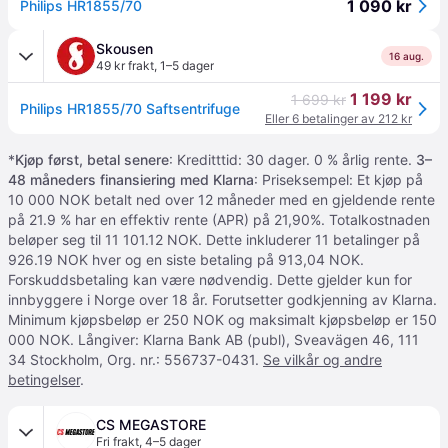
1 090 kr
Philips HR1855/70
Skousen
16 aug.
49 kr frakt
,
1–5 dager
1 199 kr
1 699 kr
Philips HR1855/70 Saftsentrifuge
Eller 6 betalinger av 212 kr
*
Kjøp først, betal senere
: Kreditttid: 30 dager. 0 % årlig rente.
3–
48 måneders finansiering med Klarna
: Priseksempel: Et kjøp på
10 000 NOK betalt ned over 12 måneder med en gjeldende rente
på 21.9 % har en effektiv rente (APR) på 21,90%. Totalkostnaden
beløper seg til 11 101.12 NOK. Dette inkluderer 11 betalinger på
926.19 NOK hver og en siste betaling på 913,04 NOK.
Forskuddsbetaling kan være nødvendig. Dette gjelder kun for
innbyggere i Norge over 18 år. Forutsetter godkjenning av Klarna.
Minimum kjøpsbeløp er 250 NOK og maksimalt kjøpsbeløp er 150
000 NOK. Långiver: Klarna Bank AB (publ), Sveavägen 46, 111
34 Stockholm, Org. nr.: 556737-0431.
Se vilkår og andre
betingelser
.
CS MEGASTORE
Fri frakt
,
4–5 dager