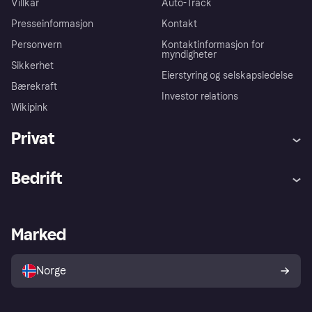
Villkår
Auto-Track
Presseinformasjon
Kontakt
Personvern
Kontaktinformasjon for
myndigheter
Sikkerhet
Eierstyring og selskapsledelse
Bærekraft
Investor relations
Wikipink
Privat
Hjelp
Kjøperbeskyttelse
Bedrift
Logg inn
Klager
Butikksupport
Developers portal
Klarna-appen
Kredittavtale
Merchant portal
Driftsstatus
Marked
Utforsk butikker
Personverninnstillinger
Selg med Klarna
Plattformer og partnere
Norge