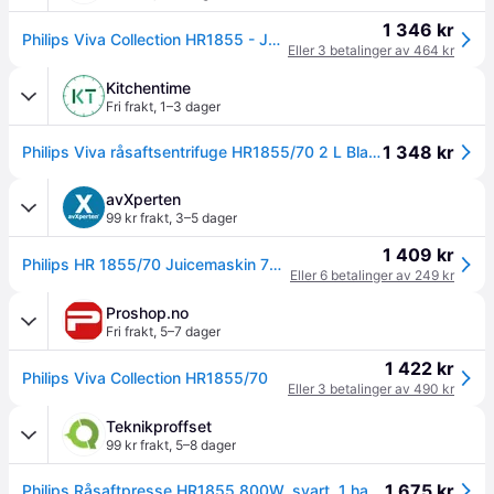
1 346 kr
Philips Viva Collection HR1855 - Juicemaskin - 2 liter - 700 W - blekksvart
Eller 3 betalinger av 464 kr
Kitchentime
Fri frakt
,
1–3 dager
1 348 kr
Philips Viva råsaftsentrifuge HR1855/70 2 L Black
avXperten
99 kr frakt
,
3–5 dager
1 409 kr
Philips HR 1855/70 Juicemaskin 700W (2 liter)
Eller 6 betalinger av 249 kr
Proshop.no
Fri frakt
,
5–7 dager
1 422 kr
Philips Viva Collection HR1855/70
Eller 3 betalinger av 490 kr
Teknikproffset
99 kr frakt
,
5–8 dager
1 675 kr
Philips Råsaftpresse HR1855 800W, svart, 1 hastighet