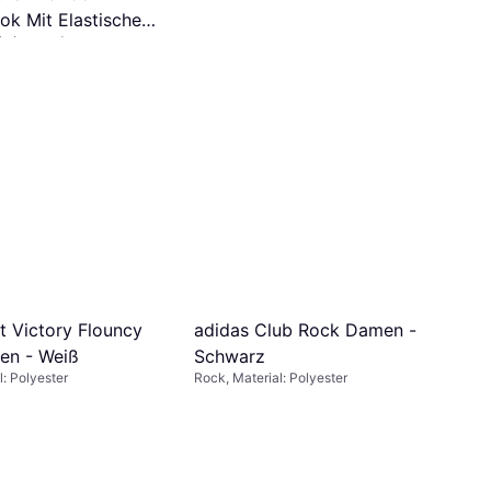
ook Mit Elastischem
k, Leopardenmuster,
ne/Weiß
farbig, Material:
tretchgewebe
Vero Moda Mittlere Taille
Kurzer Rock
Rock, Material: Polyester
€ 17,99
5 Shops
it Victory Flouncy
adidas Club Rock Damen -
en - Weiß
Schwarz
l: Polyester
Rock, Material: Polyester