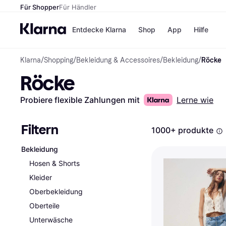
Für Shopper
Für Händler
Entdecke Klarna
Shop
App
Hilfe
Klarna
/
Shopping
/
Bekleidung & Accessoires
/
Bekleidung
/
Röcke
Zahlungsmethoden
Shops
Röcke
Zahlungsmethoden
MediaM
Sofort bezahlen
H&M
Bezahle in 3
Temu
Probiere flexible Zahlungen mit
Lerne wie
Teilzahlungen
Kauflan
Bezahle in bis zu 30
Samsu
Tagen
Filtern
1000+ produkte
Ratenzahlung
Bekleidung
Alle Shops
Hosen & Shorts
Kleider
Oberbekleidung
Oberteile
Unterwäsche