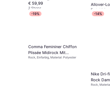
€ 59,99
Allover-L
2 Shops
Rock, Midiroc
Bund Mari
Gepunktet, Ein
€ 49,99
-19%
-14%
Baumwolle, S
3 Shops
Comma Femininer Chiffon
Plissée Midirock Mit
Rock, Einfarbig, Material: Polyester
Bindeband - Navy/Blau
Nike Dri-f
Rock Dam
Rock, Materia