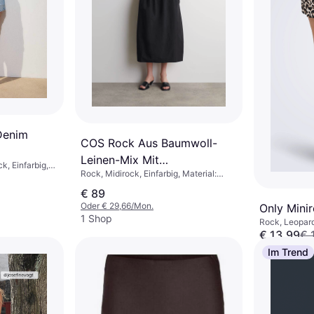
Denim
COS Rock Aus Baumwoll-
Leinen-Mix Mit
k, Einfarbig,
Rock, Midirock, Einfarbig, Material:
Ballonsilhouette - Schwarz
ff
Baumwolle
€ 89
Oder € 29,66/Mon.
Only Mini
1 Shop
Rock, Leopar
€ 13,99
€ 
6 Shops
Im Trend