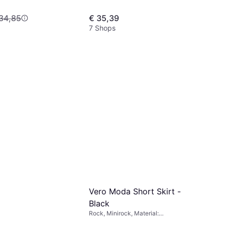
34,85
€ 35,39
7 Shops
Vero Moda Short Skirt -
Black
Rock, Minirock, Material:
Elastan/Lycra/Spandex, Polyester,