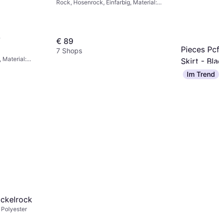
Rock, Hosenrock, Einfarbig, Material:
Polyester, Baumwolle, Stretchgewebe,
Atmungsaktiv, Wasserabweisend,
Taschen
-
€ 89
Pieces Pc
7 Shops
, Material:
Skirt - Bl
Rock, Miniroc
Im Trend
Einfarbig, Mate
€ 19,49
Elastan/Lycra
4 Shops
Stoff, Polyes
Gefüttert, At
ickelrock
: Polyester