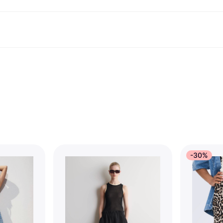
Shopping und Cashback
Shoppe und vergleiche Preise
Banking
Sparprodukte
Mobil
Foto & Video
Büroau
arkt
Cashback
Sale
Klarna Card
Gaming & Unterhaltung
Sparkonto
Reise-eSI
Shops entdecken
Schönheit & Gesundheit
Klarna Guthaben
Mobilgeräte & Wearables
Flexkonto
Mitgliedschaft
Bekleidung & Accessoires
Kinder & Familie
Festgeldkonto
d.at
Spielzeug & Hobbys
Fahrzeuge & Zubehör
ng
Möbel & Haushalt
Garten & Außenbereich
TV & Audio
Küchengeräte
Sport & Freizeit
Haushaltsgeräte
Computer
Bücher, Filme & Musik
Renovierung & Bau
Alle Ka
-30%