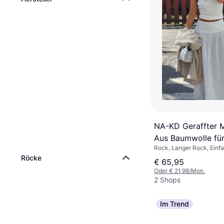
NA-KD Geraffter 
Aus Baumwolle fü
Rock, Langer Rock, Einfar
Weiß
Baumwolle
Röcke
€ 65,95
Oder € 21,98/Mon.
2 Shops
Im Trend