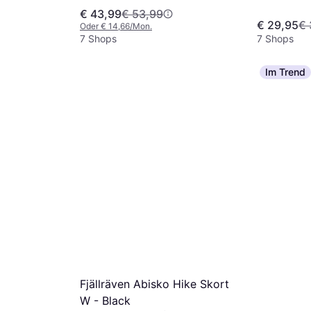
€ 43,99
€ 53,99
€ 29,95
€ 
Oder € 14,66/Mon.
7 Shops
7 Shops
Im Trend
i Skirt -
een
big, Material:
Fjällräven Abisko Hike Skort
W - Black