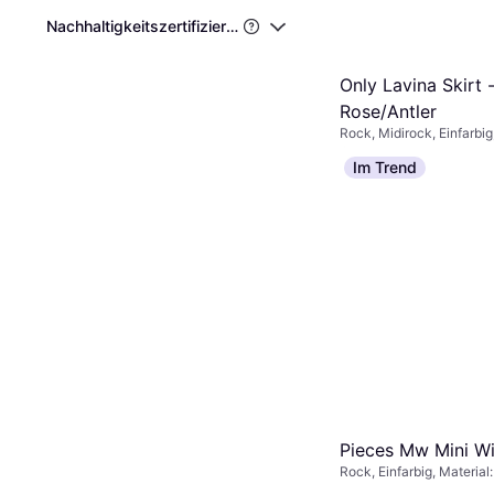
Nachhaltigkeitszertifizierungen von Drittanbietern
Only Lavina Skirt 
Rose/Antler
Rock, Midirock, Einfarbig
Polyester
€ 20,83
€ 28,02
Im Trend
4 Shops
Pieces Mw Mini W
Rock, Einfarbig, Material