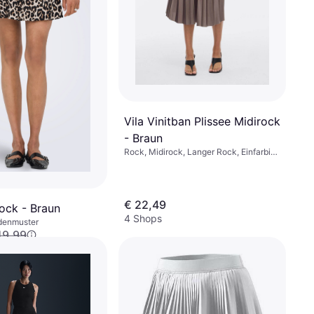
Vila Vinitban Plissee Midirock
- Braun
Rock, Midirock, Langer Rock, Einfarbig,
Material: Gore-Tex, Polyester,
Stretchgewebe
€ 22,49
rock - Braun
4 Shops
denmuster
19,99