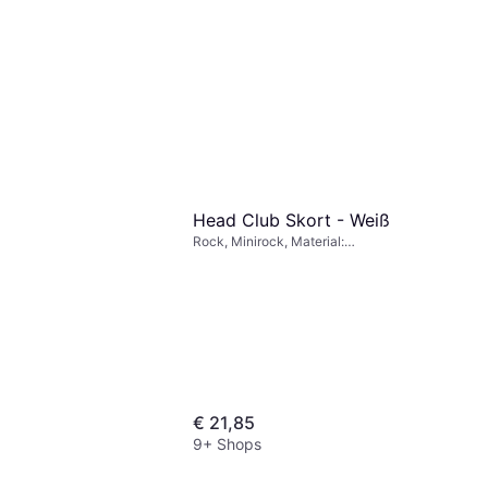
Head Club Skort - Weiß
Rock, Minirock, Material:
Elastan/Lycra/Spandex, Polyester,
Stretchgewebe
€ 21,85
9+ Shops