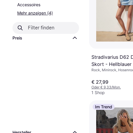
Accessoires
Mehr anzeigen (4)
Preis
Stradivarius D62 
Skort - Hellblauer
Rock, Minirock, Hosenroc
Material: Denim/Jeanssto
€ 27,99
Oder € 9,33/Mon.
1 Shop
Im Trend
Hersteller