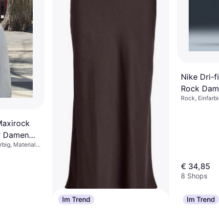
Nike Dri-f
Rock Dam
Rock, Einfarbi
Elastan/Lycr
Maxirock
r Damen
big, Material:
€ 34,85
8 Shops
Im Trend
Im Trend