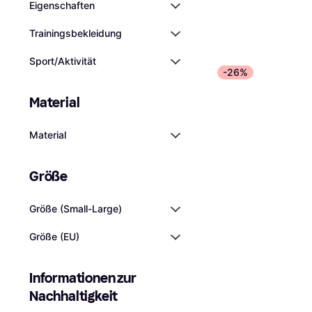
Eigenschaften
Trainingsbekleidung
Sport/Aktivität
-26%
Only Paperbag Max
Green/Chinois Gr
Material
Rock, Langer Rock, Einfar
Viskose
€ 11,07
€ 21,23
Material
5 Shops
Größe
Größe (Small-Large)
Größe (EU)
Informationen zur 
Nachhaltigkeit