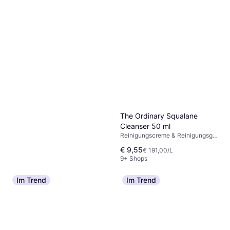
9+ Shops
The Ordinary Squalane
Cleanser 50 ml
Reinigungscreme & Reinigungsgel,
Squalan
€ 9,55
€ 191,00/L
9+ Shops
Im Trend
Im Trend
SKIN1004 Madagascar
Centella Ampoule Foam
Reinigungscreme & Reinigungsgel
125ml
€ 11,62
€ 92,96/L
Oder 3 Zahlungen von € 3,87
9+ Shops