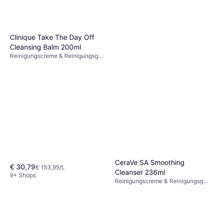
Clinique Take The Day Off
Cleansing Balm 200ml
Reinigungscreme & Reinigungsgel,
Parabenfrei, Glutenfrei,
Dermatologisch getestet, Nicht
komedogen, Antioxidantien
CeraVe SA Smoothing
€ 30,79
€ 153,95/L
Cleanser 236ml
9+ Shops
Reinigungscreme & Reinigungsgel,
€ 11,79
Nicht komedogen, Dermatologisch
€ 49,96/L
getestet, Parfümfrei, Salicylsäure,
9+ Shops
Hyaluronsäure, Ceramide,
Niacinamid