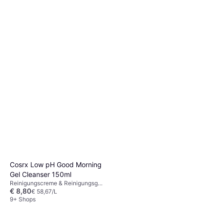
Cosrx Low pH Good Morning
Gel Cleanser 150ml
Reinigungscreme & Reinigungsgel,
€ 8,80
Parabenfrei, Dermatologisch
€ 58,67/L
getestet, Alkoholfrei, Frei von
9+ Shops
Mineralöl, Teebaumöl, Vitamin C,
BHA-Säure