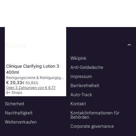
€ 6,95
€ 231,67/L
9+ Shops
1
2
3
...
46
...
89
Klarna
Über uns
Wikipink
Clinique Clarifying Lotion 3
Karriere
Anti-Geldwäsche
400ml
AGB
Impressum
Reinigungscreme & Reinigungsgel,
€ 20,33
Parfümfrei, Antioxidantien
€ 50,83/L
Presse
Barrierefreiheit
Oder 3 Zahlungen von € 6,77
9+ Shops
Datenschutz
Auto-Track
Sicherheit
Kontakt
Nachhaltigkeit
Kontaktinformationen für
Behörden
Weiterverkaufen
Corporate governance