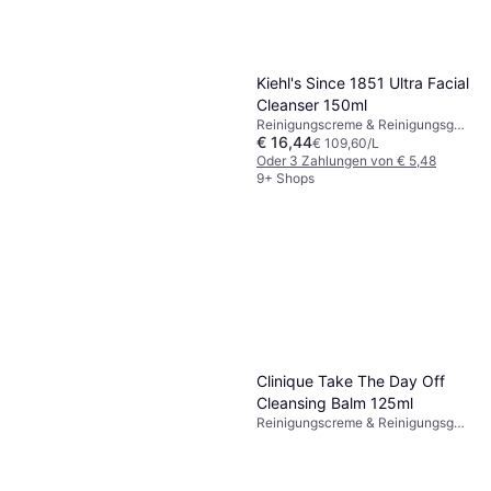
Kiehl's Since 1851 Ultra Facial
Cleanser 150ml
Reinigungscreme & Reinigungsgel,
€ 16,44
Nicht komedogen, Vitamin A,
€ 109,60/L
Squalan, Vitamin D, Vitamin E,
Oder 3 Zahlungen von € 5,48
Vitamine
9+ Shops
Clinique Take The Day Off
Cleansing Balm 125ml
Cosrx BHA Blackhead Power
Reinigungscreme & Reinigungsgel,
Liquid 100ml
Parabenfrei, Glutenfrei, Nicht
Reinigungscreme & Reinigungsgel,
komedogen, Wasserfest,
€ 14,60
Glutenfrei, Parabenfrei,
Antioxidantien
€ 146,00/L