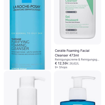
CeraVe Foaming Facial
Cleanser 473ml
Reinigungscreme & Reinigungsgel,
€ 12,59
Dermatologisch getestet, Nicht
€ 26,62/L
komedogen, Parfümfrei,
9+ Shops
Niacinamid, Hyaluronsäure
La Roche-Posay Toleriane
Purifying Foaming Cleanser
Reinigungscreme & Reinigungsgel,
400ml