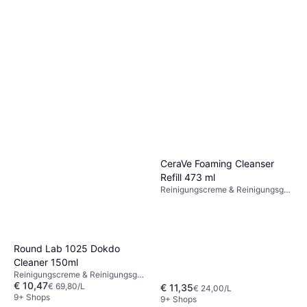
Weleda Gentle Cleansing
Foam 150ml
Reinigungscreme & Reinigungsgel,
€ 6,83
Duft, Dermatologisch getestet
€ 45,53/L
9+ Shops
CeraVe Foaming Cleanser
Refill 473 ml
Reinigungscreme & Reinigungsgel,
Nicht komedogen, Dermatologisch
getestet, Ceramide,
Hyaluronsäure, Niacinamid
Round Lab 1025 Dokdo
Cleaner 150ml
Reinigungscreme & Reinigungsgel,
€ 10,47
Parabenfrei, Ceramide,
€ 69,80/L
€ 11,35
€ 24,00/L
Hyaluronsäure
9+ Shops
9+ Shops