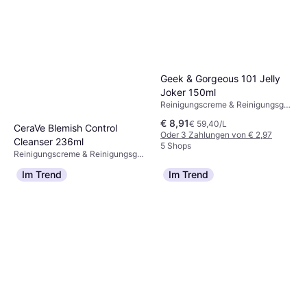
Geek & Gorgeous 101 Jelly
Joker 150ml
Reinigungscreme & Reinigungsgel,
Glutenfrei
€ 8,91
€ 59,40/L
CeraVe Blemish Control
Oder 3 Zahlungen von € 2,97
Cleanser 236ml
5 Shops
Reinigungscreme & Reinigungsgel,
€ 10,39
Parabenfrei, Dermatologisch
€ 44,03/L
Im Trend
Im Trend
getestet, Nicht komedogen,
9+ Shops
Salicylsäure, Niacinamid,
Ceramide, Aloe Vera