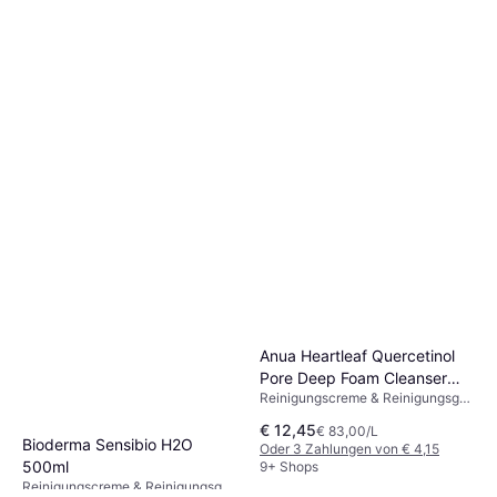
Lancaster Skin Essentials
Refreshing Express Cleanser
Reinigungscreme & Reinigungsgel,
400ml
€ 16,45
Salicylsäure
€ 41,13/L
Oder 3 Zahlungen von € 5,48
9+ Shops
Anua Heartleaf Quercetinol
Pore Deep Foam Cleanser
Reinigungscreme & Reinigungsgel,
150 ml 150ml
Hyaluronsäure
€ 12,45
€ 83,00/L
Bioderma Sensibio H2O
Oder 3 Zahlungen von € 4,15
500ml
9+ Shops
Reinigungscreme & Reinigungsgel,