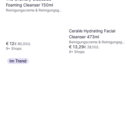
Foaming Cleanser 150ml
Reinigungscreme & Reinigungsgel,
Dermatologisch getestet,
Parabenfrei, Antioxidantien,
Vitamine
CeraVe Hydrating Facial
Cleanser 473ml
Reinigungscreme & Reinigungsgel,
€ 12
€ 80,00/L
€ 13,29
Dermatologisch getestet, Nicht
€ 28,10/L
9+ Shops
komedogen, Hyaluronsäure,
9+ Shops
Ceramide
Im Trend