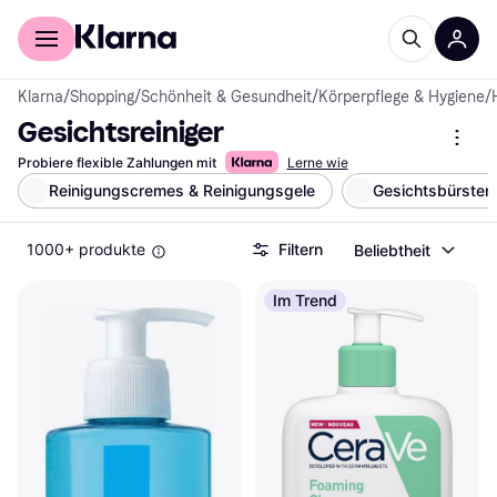
Für Shopper
Für Händler
Klarna
/
Shopping
/
Schönheit & Gesundheit
/
Körperpflege & Hygiene
/
Gesichtsreiniger
Probiere flexible Zahlungen mit
Lerne wie
Reinigungscremes & Reinigungsgele
Gesichtsbürsten
1000+ produkte
Filtern
Beliebtheit
Im Trend