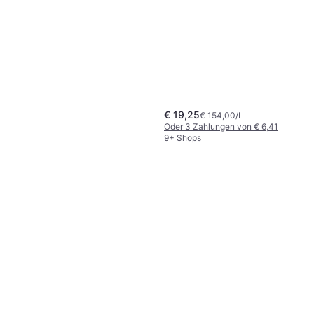
Niacinamid, Hyaluronsäure, BHA-
9+ Shops
Säure, Salicylsäure
€ 19,25
€ 154,00/L
Oder 3 Zahlungen von € 6,41
9+ Shops
Clinique Clarifying Lotion 2
400ml
Reinigungscreme & Reinigungsgel,
€ 23,29
Dermatologisch getestet,
€ 58,23/L