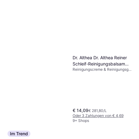
Annemarie Börlind LL
Regeneration Cleansing Milk
Reinigungscreme & Reinigungsgel,
150ml
€ 15,68
Dermatologisch getestet
€ 104,53/L
Oder 3 Zahlungen von € 5,22
9+ Shops
Dr. Althea Dr. Althea Reiner
Schleif-Reinigungsbalsam
Reinigungscreme & Reinigungsgel,
50g 50ml
Parabenfrei, Hyaluronsäure
€ 14,09
€ 281,80/L
Oder 3 Zahlungen von € 4,69
9+ Shops
Im Trend