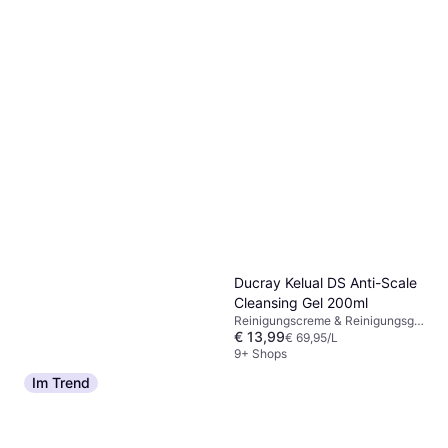
€ 45,25/L
Parfümfrei, Parabenfrei
9+ Shops
Avène Cleansing Foam 150ml
Reinigungscreme & Reinigungsgel,
€ 13,99
Nicht komedogen
€ 93,27/L
9 Shops
Ducray Kelual DS Anti-Scale
Cleansing Gel 200ml
Reinigungscreme & Reinigungsgel,
€ 13,99
Parabenfrei, Dermatologisch
€ 69,95/L
getestet
9+ Shops
Im Trend