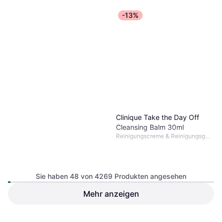
-13%
Clinique Take the Day Off
Cleansing Balm 30ml
Reinigungscreme & Reinigungsgel,
Nicht komedogen, Dermatologisch
getestet, Alkoholfrei, Parabenfrei,
Glutenfrei, Vitamin E
Sie haben 48 von 4269 Produkten angesehen
Mehr anzeigen