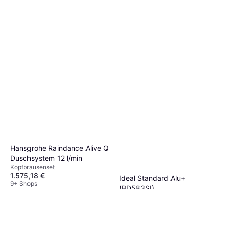
Hansgrohe Raindance Alive Q
Duschsystem 12 l/min
Kopfbrausenset
1.575,18 €
Ideal Standard Alu+
9+ Shops
(BD583SI)
Kopfbrausenset Duschset,
291,52 €
Handbrause
Oder 50,33 €/Mon.
¹
9+ Shops