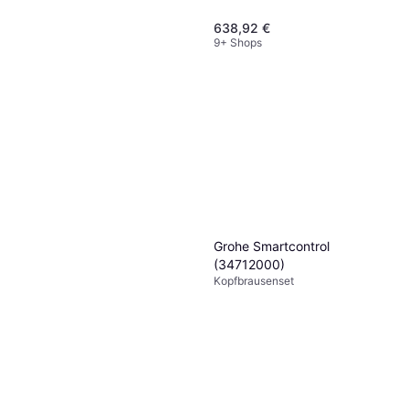
638,92 €
9+ Shops
Hansgrohe Raindance Select
S (27633670)
Kopfbrausenset Handbrause,
1.021,65 €
Duschset
9+ Shops
Grohe Smartcontrol
(34712000)
Kopfbrausenset