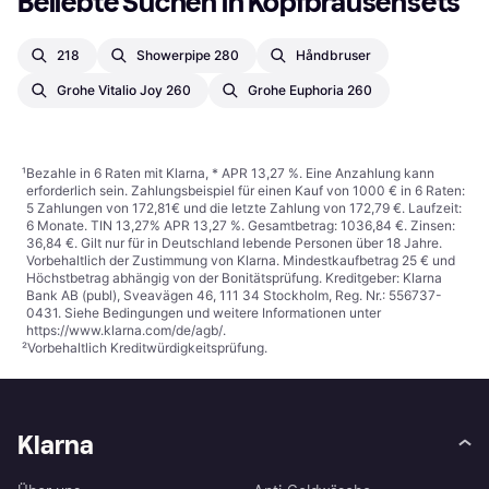
Beliebte Suchen in Kopfbrausensets
218
Showerpipe 280
Håndbruser
Grohe Vitalio Joy 260
Grohe Euphoria 260
¹
Bezahle in 6 Raten mit Klarna, * APR 13,27 %. Eine Anzahlung kann
erforderlich sein. Zahlungsbeispiel für einen Kauf von 1000 € in 6 Raten:
5 Zahlungen von 172,81€ und die letzte Zahlung von 172,79 €. Laufzeit:
6 Monate. TIN 13,27% APR 13,27 %. Gesamtbetrag: 1036,84 €. Zinsen:
36,84 €. Gilt nur für in Deutschland lebende Personen über 18 Jahre.
Vorbehaltlich der Zustimmung von Klarna. Mindestkaufbetrag 25 € und
Höchstbetrag abhängig von der Bonitätsprüfung. Kreditgeber: Klarna
Bank AB (publ), Sveavägen 46, 111 34 Stockholm, Reg. Nr.: 556737-
0431. Siehe Bedingungen und weitere Informationen unter
https://www.klarna.com/de/agb/
.
²
Vorbehaltlich Kreditwürdigkeitsprüfung.
Klarna