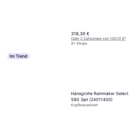
318,30 €
Oder 3 Zahlungen von 106,10 €
²
9+ Shops
Im Trend
Hansgrohe Croma Select S
Showerpipe 280 1jet
Kopfbrausenset
EcoSmart (26794000)
559 €
Oder 3 Zahlungen von 186,33 €
²
9+ Shops
Hansgrohe Rainmaker Select
580 3jet (24011400)
Kopfbrausenset