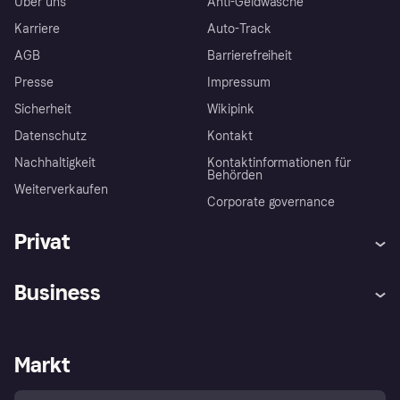
Über uns
Anti-Geldwäsche
Karriere
Auto-Track
AGB
Barrierefreiheit
Presse
Impressum
Sicherheit
Wikipink
Datenschutz
Kontakt
Nachhaltigkeit
Kontaktinformationen für
Behörden
Weiterverkaufen
Corporate governance
Privat
Hilfe
Beschwerden
Business
Einloggen
Sicher shoppen mit Klarna
Händlersupport
Entwicklerseite
Mit Klarna einkaufen
Festgeld
Händlerportal
Betriebsstatus
Markt
Klarna App
Datenschutzeinstellungen
Mit Klarna verkaufen
Plattformen und Partner
Shops entdecken
Dein Widerrufsrecht