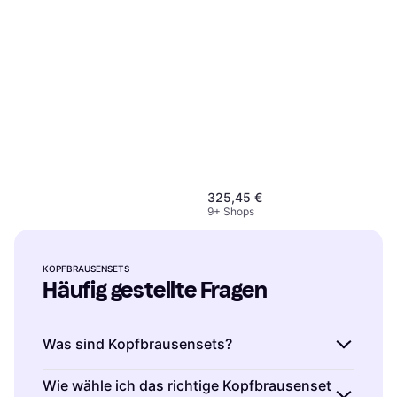
325,45 €
9+ Shops
Grohe Euphoria SmartControl
System 260 Mono
KOPFBRAUSENSETS
Kopfbrausenset Handbrause,
(26509000)
Häufig gestellte Fragen
553,85 €
Duschset
9+ Shops
Was sind Kopfbrausensets?
Kopfbrausensets sind komplette
Wie wähle ich das richtige Kopfbrausenset