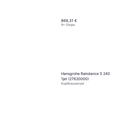
869,31 €
9+ Shops
Grohe Euphoria SmartControl
System 260 Mono
Hansgrohe Raindance S 240
Kopfbrausenset Handbrause,
(26510000)
1jet (27620000)
672,22 €
Duschset
Kopfbrausenset
9+ Shops