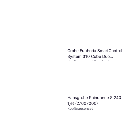
Grohe Euphoria SmartControl
System 310 Cube Duo
Kopfbrausenset Duschset,
(26508000)
637,72 €
Handbrause
9+ Shops
Hansgrohe Croma E
(27630000)
Kopfbrausenset Handbrause,
549,98 €
Duschset
9+ Shops
Hansgrohe Raindance S 240
1jet (27607000)
Kopfbrausenset