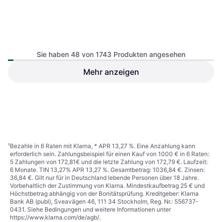
Sie haben 48 von 1743 Produkten angesehen
Mehr anzeigen
1.021,60 €
Oder 3 Zahlungen von 340,53 €
²
9+ Shops
1
2
3
...
20
...
37
¹
Bezahle in 6 Raten mit Klarna, * APR 13,27 %. Eine Anzahlung kann
erforderlich sein. Zahlungsbeispiel für einen Kauf von 1000 € in 6 Raten:
5 Zahlungen von 172,81€ und die letzte Zahlung von 172,79 €. Laufzeit:
6 Monate. TIN 13,27% APR 13,27 %. Gesamtbetrag: 1036,84 €. Zinsen:
36,84 €. Gilt nur für in Deutschland lebende Personen über 18 Jahre.
Vorbehaltlich der Zustimmung von Klarna. Mindestkaufbetrag 25 € und
Höchstbetrag abhängig von der Bonitätsprüfung. Kreditgeber: Klarna
Bank AB (publ), Sveavägen 46, 111 34 Stockholm, Reg. Nr.: 556737-
0431. Siehe Bedingungen und weitere Informationen unter
https://www.klarna.com/de/agb/
.