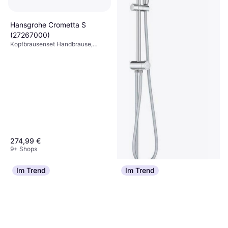
Hansgrohe Crometta S
(27267000)
Kopfbrausenset Handbrause,
Duschset
274,99 €
9+ Shops
Im Trend
Im Trend
Grohe Vitalio Start
Kopfbrausenset
177,27 €
9+ Shops