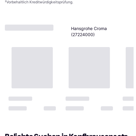
²
Vorbehaltlich Kreditwürdigkeitsprüfung.
Hansgrohe Croma
(27224000)
Kopfbrausenset
382,60 €
9+ Shops