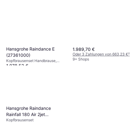
Hansgrohe Raindance E
1.989,70 €
Oder 3 Zahlungen von 663,23 €
²
(27361000)
9+ Shops
Kopfbrausenset Handbrause,
1.078,52 €
Duschset
9+ Shops
Hansgrohe Raindance
Rainfall 180 Air 2jet
Kopfbrausenset
(28433000)