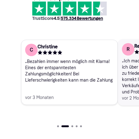
TrustScore
4.5
|
575.334
Bewertungen
Re
Christine
R
C
„Ich mac
„Bezahlen immer wenn möglich mit Klarna!
ich über
Eines der entspanntesten
zu fried
Zahlungsmöglichkeiten! Bei
korrekt 
Lieferschwierigkeiten kann man die Zahlung
Verkäufe
pausieren! Ich bin gerne Kunde bei Klarna!“
und Prob
vor 3 Monaten
vor 2 M