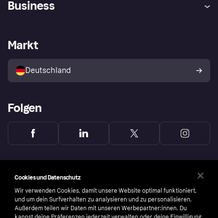
Business
Einloggen
Sicher shoppen mit Klarna
Händlersupport
Entwicklerseite
Mit Klarna einkaufen
Festgeld
Händlerportal
Betriebsstatus
Markt
Klarna App
Datenschutzeinstellungen
Mit Klarna verkaufen
Plattformen und Partner
Shops entdecken
Dein Widerrufsrecht
Deutschland
Käuferschutzrichtlinie
Folgen
Cookies und Datenschutz
Wir verwenden Cookies, damit unsere Website optimal funktioniert,
und um dein Surfverhalten zu analysieren und zu personalisieren.
Außerdem teilen wir Daten mit unseren Werbepartner:innen. Du
kannst deine Präferenzen jederzeit verwalten oder deine Einwilligung