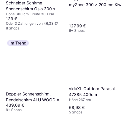
Schneider Schirme
myZone 300 x 200 cm Kiwi
Sonnenschirm Oslo 300 x
6-teilig
Höhe 300 cm, Breite 300 cm
200 cm Blau 300cm
139 €
Oder 3 Zahlungen von 46,33 €
¹
127,99 €
8 Shops
9+ Shops
Im Trend
vidaXL Outdoor Parasol
Doppler Sonnenschirm,
47385 400cm
Pendelschirm ALU WOOD AX
Höhe 267 cm
439,09 €
Ultra
68,98 €
9+ Shops
5 Shops