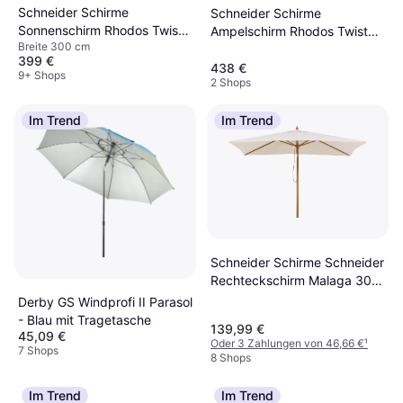
Schneider Schirme
Schneider Schirme
Sonnenschirm Rhodos Twist
Ampelschirm Rhodos Twist
Breite 300 cm
400 x 300 cm Anthrazit
300 x 300 cm Beige
399 €
300cm
438 €
9+ Shops
2 Shops
Im Trend
Im Trend
Schneider Schirme Schneider
Rechteckschirm Malaga 300
x 200 cm Beige
Derby GS Windprofi II Parasol
- Blau mit Tragetasche
139,99 €
45,09 €
Oder 3 Zahlungen von 46,66 €
¹
7 Shops
8 Shops
Im Trend
Im Trend