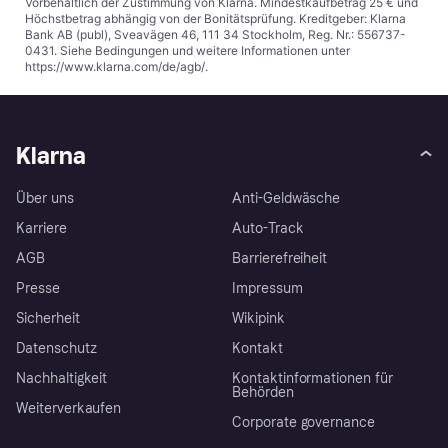
Vorbehaltlich der Zustimmung von Klarna. Mindestkaufbetrag 25 € und
Höchstbetrag abhängig von der Bonitätsprüfung. Kreditgeber: Klarna
Bank AB (publ), Sveavägen 46, 111 34 Stockholm, Reg. Nr.: 556737-
0431. Siehe Bedingungen und weitere Informationen unter
https://www.klarna.com/de/agb/
.
Klarna
Über uns
Anti-Geldwäsche
Karriere
Auto-Track
AGB
Barrierefreiheit
Presse
Impressum
Sicherheit
Wikipink
Datenschutz
Kontakt
Nachhaltigkeit
Kontaktinformationen für
Behörden
Weiterverkaufen
Corporate governance