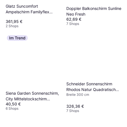
Glatz Suncomfort
Doppler Balkonschirm Sunline
Ampelschirm Familyflex
Neo Fresh
Rechteckig B250 T250 cm
62,69 €
361,95 €
7 Shops
2 Shops
Im Trend
Schneider Sonnenschirm
Rhodos Natur Quadratisch
Siena Garden Sonnenschirm,
Breite 300 cm
300cm
City Mittelstockschirm
40,50 €
anthrazit/grau
326,36 €
6 Shops
7 Shops