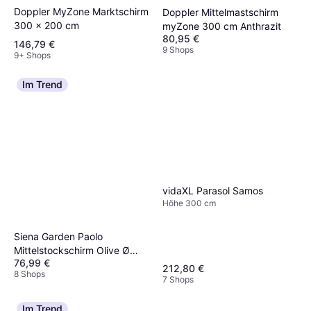
Doppler MyZone Marktschirm
Doppler Mittelmastschirm
300 x 200 cm
myZone 300 cm Anthrazit
80,95 €
146,79 €
9 Shops
9+ Shops
Im Trend
vidaXL Parasol Samos
Höhe 300 cm
Siena Garden Paolo
Mittelstockschirm Olive Ø
76,99 €
270 cm
212,80 €
8 Shops
7 Shops
Im Trend