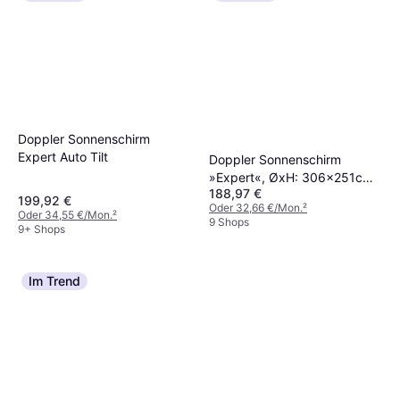
Doppler Sonnenschirm
Expert Auto Tilt
Doppler Sonnenschirm
»Expert«, ØxH: 306x251cm,
188,97 €
abknickbar
199,92 €
Oder 32,66 €/Mon.
²
Oder 34,55 €/Mon.
²
9 Shops
9+ Shops
Im Trend