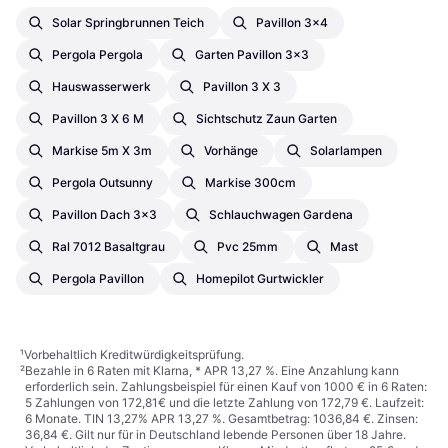
Solar Springbrunnen Teich
Pavillon 3x4
Pergola Pergola
Garten Pavillon 3x3
Hauswasserwerk
Pavillon 3 X 3
Pavillon 3 X 6 M
Sichtschutz Zaun Garten
Markise 5m X 3m
Vorhänge
Solarlampen
Pergola Outsunny
Markise 300cm
Pavillon Dach 3x3
Schlauchwagen Gardena
Ral 7012 Basaltgrau
Pvc 25mm
Mast
Pergola Pavillon
Homepilot Gurtwickler
¹
Vorbehaltlich Kreditwürdigkeitsprüfung.
²
Bezahle in 6 Raten mit Klarna, * APR 13,27 %. Eine Anzahlung kann
erforderlich sein. Zahlungsbeispiel für einen Kauf von 1000 € in 6 Raten:
5 Zahlungen von 172,81€ und die letzte Zahlung von 172,79 €. Laufzeit:
6 Monate. TIN 13,27% APR 13,27 %. Gesamtbetrag: 1036,84 €. Zinsen:
36,84 €. Gilt nur für in Deutschland lebende Personen über 18 Jahre.