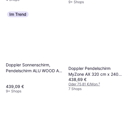
9+ Shops
Im Trend
Doppler Sonnenschirm,
Doppler Pendelschirm
Pendelschirm ALU WOOD AX
MyZone AX 320 cm x 240
Ultra
438,69 €
cm
Oder 75,81 €/Mon.
²
439,09 €
7 Shops
9+ Shops