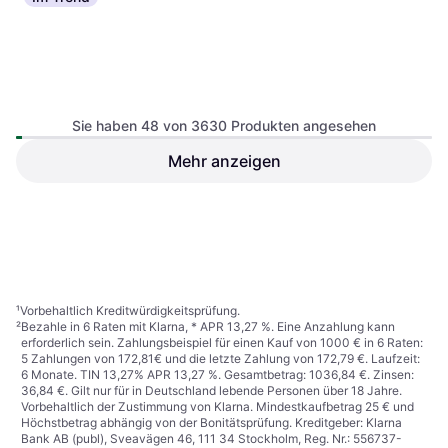
Sie haben 48 von 3630 Produkten angesehen
Schneider Schirme
Mehr anzeigen
Sonnenschirm Rhodos
Doppler Balkonschirme
Grande 400 x 300 cm
MyZone Kiwi Kurbelmechanik
Anthrazit
499,95 €
135,89 €
Grün
Oder 86,32 €/Mon.
²
9+ Shops
7 Shops
1
2
3
...
40
...
76
¹
Vorbehaltlich Kreditwürdigkeitsprüfung.
²
Bezahle in 6 Raten mit Klarna, * APR 13,27 %. Eine Anzahlung kann
erforderlich sein. Zahlungsbeispiel für einen Kauf von 1000 € in 6 Raten:
5 Zahlungen von 172,81€ und die letzte Zahlung von 172,79 €. Laufzeit:
6 Monate. TIN 13,27% APR 13,27 %. Gesamtbetrag: 1036,84 €. Zinsen:
36,84 €. Gilt nur für in Deutschland lebende Personen über 18 Jahre.
Vorbehaltlich der Zustimmung von Klarna. Mindestkaufbetrag 25 € und
Höchstbetrag abhängig von der Bonitätsprüfung. Kreditgeber: Klarna
Bank AB (publ), Sveavägen 46, 111 34 Stockholm, Reg. Nr.: 556737-