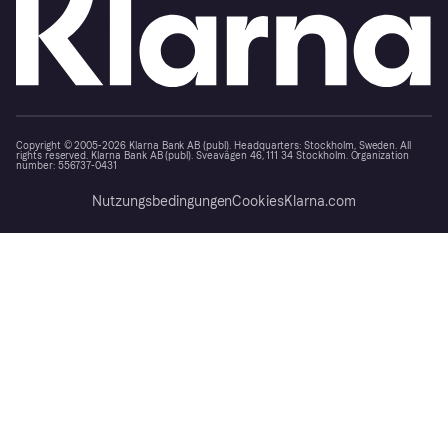
Copyright © 2005-2026 Klarna Bank AB (publ). Headquarters: Stockholm, Sweden. All
rights reserved. Klarna Bank AB (publ). Sveavägen 46, 111 34 Stockholm. Organization
number: 556737-0431
Nutzungsbedingungen
Cookies
Klarna.com