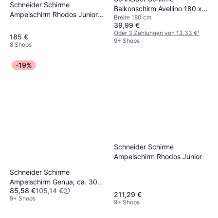
Schneider Schirme
Balkonschirm Avellino 180 x
Ampelschirm Rhodos Junior
Breite 180 cm
130 cm Anthrazit 180cm
230 x 230 cm Beige
39,99 €
Oder 3 Zahlungen von 13,33 €
¹
185 €
9+ Shops
8 Shops
-19%
Schneider Schirme
Ampelschirm Rhodos Junior
Schneider Schirme
Ampelschirm Genua, ca. 300
85,58 €
105,14 €
Ø, anthrazit
211,29 €
9+ Shops
9+ Shops