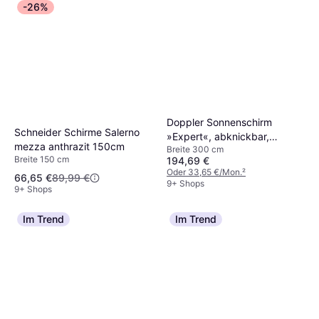
-26%
Doppler Sonnenschirm
Schneider Schirme Salerno
»Expert«, abknickbar,
mezza anthrazit 150cm
Breite 300 cm
Sonnenschutzfaktor: 80+
Breite 150 cm
194,69 €
300cm
Oder 33,65 €/Mon.
²
66,65 €
89,99 €
9+ Shops
9+ Shops
Im Trend
Im Trend