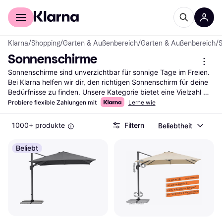
Für Shopper
Für Händler
Klarna
/
Shopping
/
Garten & Außenbereich
/
Garten & Außenbereich
/
Sonnenschirme
Sonnenschirme sind unverzichtbar für sonnige Tage im Freien. 
Bei Klarna helfen wir dir, den richtigen Sonnenschirm für deine 
Bedürfnisse zu finden. Unsere Kategorie bietet eine Vielzahl 
von Sonnenschirmen, die du mit unseren nützlichen Filtern 
Probiere flexible Zahlungen mit
Lerne wie
durchsuchen kannst. Egal, ob du einen großen Schirm für die 
Terrasse oder einen kompakten für den Balkon suchst, unsere 
1000+ produkte
Filtern
Beliebtheit
Filter leiten dich schnell zum passenden Modell. Du kannst 
nach Größe, Farbe, Material oder Preis filtern, um deine 
Beliebt
Auswahl zu verfeinern. So findest du genau den Sonnenschirm, 
der zu deinem Stil und Budget passt. Lies die 
Nutzerbewertungen, um mehr über die Erfahrungen anderer zu 
erfahren und die richtige Entscheidung zu treffen. Beginne 
deine Suche hier und finde den Sonnenschirm, der deinen 
Anforderungen entspricht und dir angenehmen Schatten 
spendet.
Mehr über sonnenschirme »