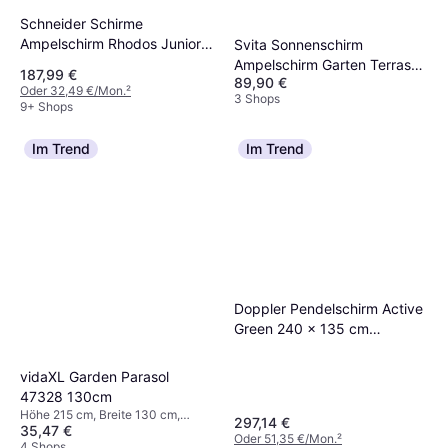
Schneider Schirme
Ampelschirm Rhodos Junior
Svita Sonnenschirm
apfelgrün, 270
Ampelschirm Garten Terrasse
187,99 €
89,90 €
Outdoor 360° Schirm
Oder 32,49 €/Mon.
²
3 Shops
Aluminium Drehbar Kippbar
9+ Shops
Hellgrau
Im Trend
Im Trend
Doppler Pendelschirm Active
Green 240 x 135 cm
Rechteckig Bordeaux
vidaXL Garden Parasol
47328 130cm
Höhe 215 cm, Breite 130 cm,
297,14 €
35,47 €
Länge 180 cm
Oder 51,35 €/Mon.
²
4 Shops