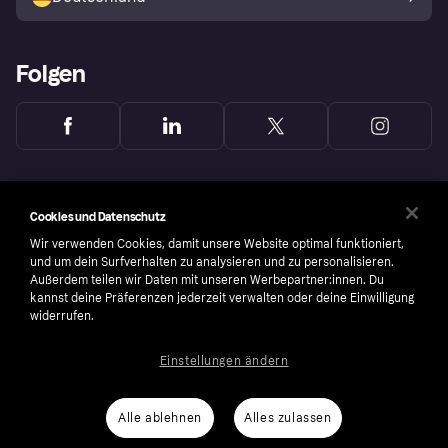
Folgen
Cookies und Datenschutz
Wir verwenden Cookies, damit unsere Website optimal funktioniert,
und um dein Surfverhalten zu analysieren und zu personalisieren.
Außerdem teilen wir Daten mit unseren Werbepartner:innen. Du
kannst deine Präferenzen jederzeit verwalten oder deine Einwilligung
widerrufen.
Einstellungen ändern
Copyright © 2005-2026 Klarna Bank AB (publ). Headquarters: Stockholm, Sweden. All
rights reserved. Klarna Bank AB (publ). Sveavägen 46, 111 34 Stockholm. Organization
number: 556737-0431
Alle ablehnen
Alles zulassen
Nutzungsbedingungen
Cookies
Klarna.com