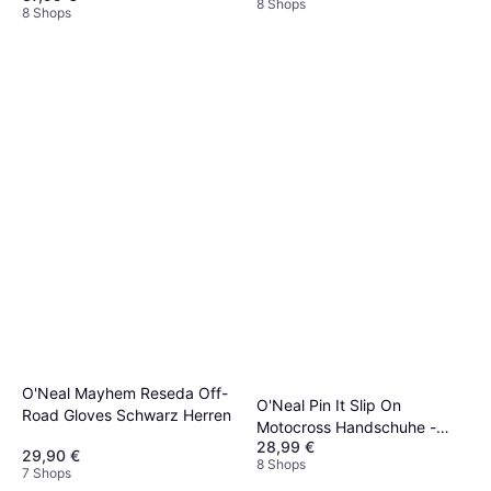
8 Shops
8 Shops
O'Neal Mayhem Reseda Off-
O'Neal Pin It Slip On
Road Gloves Schwarz Herren
Motocross Handschuhe -
28,99 €
Schwarz Neon Gelb Herren
29,90 €
8 Shops
7 Shops