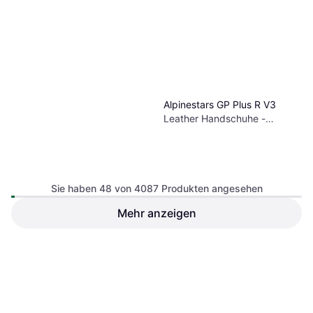
Alpinestars GP Plus R V3
Leather Handschuhe -
Schwarz/Weiß/Rot Herren
Sie haben 48 von 4087 Produkten angesehen
Mehr anzeigen
O'Neal Pin It Slip On Gloves
Gray M Herren
28,99 €
153,99 €
8 Shops
9 Shops
1
2
3
...
45
...
86