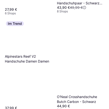
Handschuhpaar - Schwarz
43,90 €
49,99 €
Herren, Unisex
27,99 €
8 Shops
6 Shops
Im Trend
Alpinestars Reef V2
Handschuhe Damen Damen
O'Neal Crosshandschuhe
Butch Carbon - Schwarz
44,90 €
37,99 €