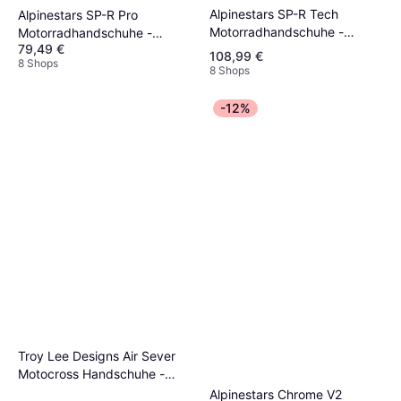
Alpinestars SP-R Tech
Alpinestars SP-R Pro
Motorradhandschuhe -
Motorradhandschuhe -
79,49 €
Schwarz Herren, Unisex
Schwarz Herren
108,99 €
8 Shops
8 Shops
-12%
Troy Lee Designs Air Sever
Motocross Handschuhe -
Schwarz/Weiß
Alpinestars Chrome V2