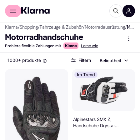
Für Shopper
Für Händler
Klarna
/
Shopping
/
Fahrzeuge & Zubehör
/
Motorradausrüstung
/
Motorradhandschuhe
Motorradhandschuhe
Probiere flexible Zahlungen mit
Lerne wie
1000+ produkte
Filtern
Beliebtheit
Im Trend
Alpinestars SMX Z,
Handschuhe Drystar
Schwarz/Weiß/Neon-Rot