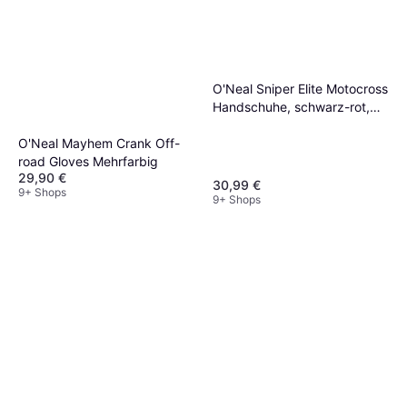
mehrere Paare zur Hand, um flexibel auf
unterschiedliche Wetterlagen reagieren zu
können.
O'Neal Sniper Elite Motocross
Handschuhe, schwarz-rot,
Größe
O'Neal Mayhem Crank Off-
road Gloves Mehrfarbig
29,90 €
30,99 €
9+ Shops
9+ Shops