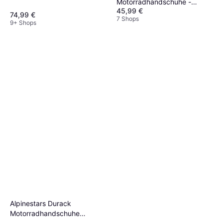
Motorradhandschuhe -
45,99 €
Schwarz Herren, Unisex
74,99 €
7 Shops
9+ Shops
Alpinestars Durack
Motorradhandschuhe