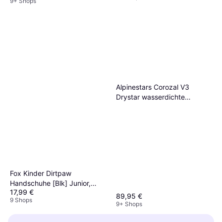
9+ Shops
Alpinestars Corozal V3
Drystar wasserdichte
Motorrad Handschuhe,
schwarz-grau, Größe für
Männer
Fox Kinder Dirtpaw
Handschuhe [Blk] Junior,
17,99 €
Kinder
89,95 €
9 Shops
9+ Shops