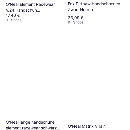
Fox Dirtpaw Handschoenen -
O'Neal Element Racewear
Zwart Herren
V.24 Handschuh
17,40 €
Schwarz/Neon Erwachsene
23,99 €
9+ Shops
9+ Shops
O'Neal lange handschuhe
O'Neal Matrix Villain
element racewear schwarz