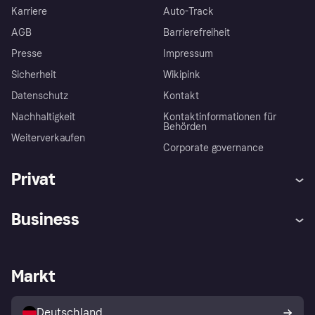
Karriere
Auto-Track
AGB
Barrierefreiheit
Presse
Impressum
Sicherheit
Wikipink
Datenschutz
Kontakt
Nachhaltigkeit
Kontaktinformationen für
Behörden
Weiterverkaufen
Corporate governance
Privat
Hilfe
Beschwerden
Business
Einloggen
Sicher shoppen mit Klarna
Händlersupport
Entwicklerseite
Mit Klarna einkaufen
Festgeld
Händlerportal
Betriebsstatus
Markt
Klarna App
Datenschutzeinstellungen
Mit Klarna verkaufen
Plattformen und Partner
Shops entdecken
Dein Widerrufsrecht
Deutschland
Käuferschutzrichtlinie