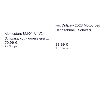
Fox Dirtpaw 2023 Motocross
Handschuhe - Schwarz
Alpinestars SMX-1 Air V2
Herren, Unisex
Schwarz/Rot Fluoreszierend
70,99 €
Herren
23,99 €
9+ Shops
9+ Shops