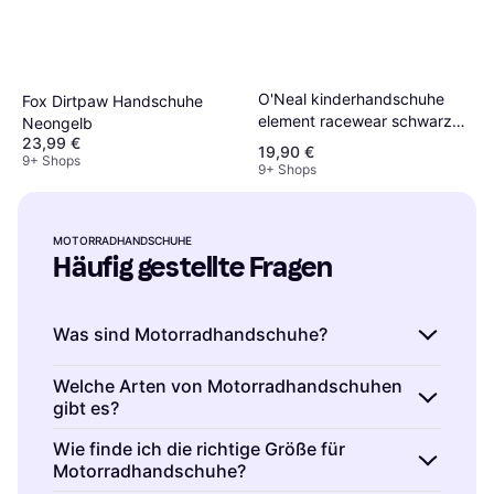
O'Neal kinderhandschuhe
Fox Dirtpaw Handschuhe
element racewear schwarz
Neongelb
23,99 €
blau Kinder
19,90 €
9+ Shops
9+ Shops
MOTORRADHANDSCHUHE
Häufig gestellte Fragen
Was sind Motorradhandschuhe?
Motorradhandschuhe sind spezielle
Welche Arten von Motorradhandschuhen
gibt es?
Handschuhe für Motorradfahrer, die Schutz
und Komfort bieten. Sie schützen vor Kälte,
Es gibt Sommer-, Winter- und Allwetter-
Wie finde ich die richtige Größe für
Wind und bei Unfällen. Materialien wie Leder
Motorradhandschuhe?
Motorradhandschuhe. Sommerhandschuhe
oder Textil bieten Abriebfestigkeit. Achte auf