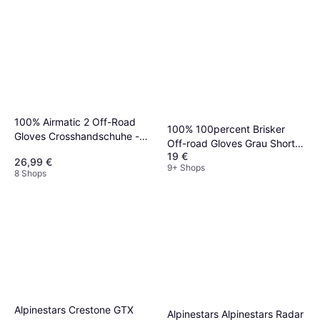
100% Airmatic 2 Off-Road
100% 100percent Brisker
Gloves Crosshandschuhe -
Off-road Gloves Grau Short
Schwarz Herren
19 €
Herren, Unisex, Erwachsene
26,99 €
9+ Shops
8 Shops
Alpinestars Crestone GTX
Alpinestars Alpinestars Radar