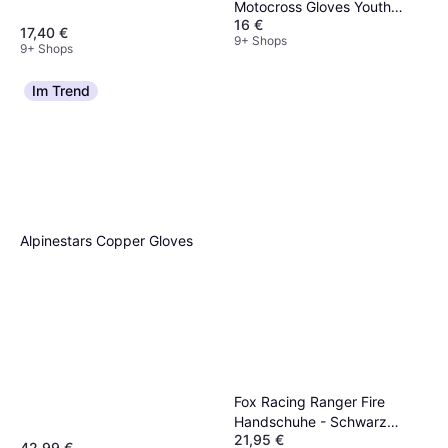
Motocross Gloves Youth
orange Kinder
16 €
Unisex, Kinder
17,40 €
9+ Shops
9+ Shops
Im Trend
Alpinestars Copper Gloves
Fox Racing Ranger Fire
Handschuhe - Schwarz
21,95 €
Herren
42,99 €