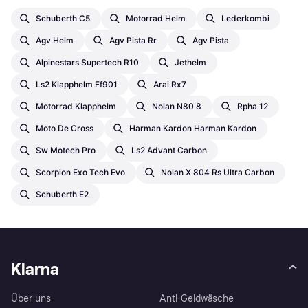
Schuberth C5
Motorrad Helm
Lederkombi
Agv Helm
Agv Pista Rr
Agv Pista
Alpinestars Supertech R10
Jethelm
Ls2 Klapphelm Ff901
Arai Rx7
Motorrad Klapphelm
Nolan N80 8
Rpha 12
Moto De Cross
Harman Kardon Harman Kardon
Sw Motech Pro
Ls2 Advant Carbon
Scorpion Exo Tech Evo
Nolan X 804 Rs Ultra Carbon
Schuberth E2
Klarna
Über uns
Anti-Geldwäsche