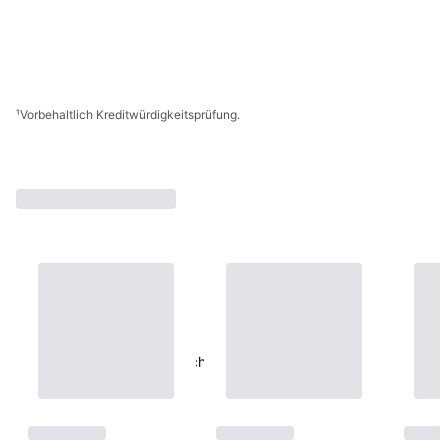
12,46 €
3 Shops
1
2
3
...
10
...
16
¹
Vorbehaltlich Kreditwürdigkeitsprüfung.
Urban Classics Classic Flach
Schnürsenkel Jaune
Schnürsenkel
3,84 €
3 Shops