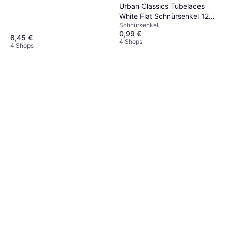
Urban Classics Tubelaces
White Flat Schnürsenkel 120
Schnürsenkel
cm
0,99 €
8,45 €
4 Shops
4 Shops