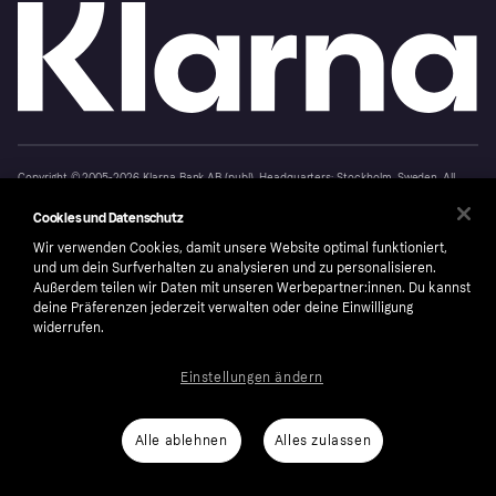
Copyright © 2005-2026 Klarna Bank AB (publ). Headquarters: Stockholm, Sweden. All
rights reserved. Klarna Bank AB (publ). Sveavägen 46, 111 34 Stockholm. Organization
number: 556737-0431
Cookies und Datenschutz
Nutzungsbedingungen
Cookies
Klarna.com
Wir verwenden Cookies, damit unsere Website optimal funktioniert,
und um dein Surfverhalten zu analysieren und zu personalisieren.
Außerdem teilen wir Daten mit unseren Werbepartner:innen. Du kannst
deine Präferenzen jederzeit verwalten oder deine Einwilligung
widerrufen.
Einstellungen ändern
Alle ablehnen
Alles zulassen