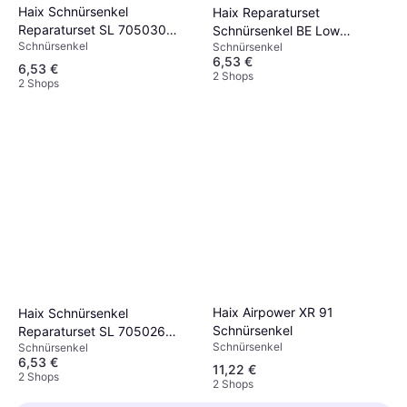
Haix Schnürsenkel
Haix Reparaturset
Reparaturset SL 705030
Schnürsenkel BE Low
Schnürsenkel
Schnürsenkel
Olive Rock
705006 Red
6,53 €
6,53 €
2 Shops
2 Shops
Crep Protect Pre-Treated
Laces Flat
Schnürsenkel
5,78 €
3 Shops
Haix Airpower XR 91
Haix Schnürsenkel
Schnürsenkel
Reparaturset SL 705026
Schnürsenkel
Schnürsenkel
Sage High
6,53 €
11,22 €
2 Shops
2 Shops