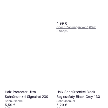
Urban Classics Classic Rope
Schnürsenkel
Schnürsenkel
4,99 €
7 €
Oder 3 Zahlungen von 1,66 €
¹
3 Shops
3 Shops
Haix Protector Ultra
Haix Schnürsenkel Black
Schnürsenkel Signalrot 230
Eaglesafety Black Grey 130
Schnürsenkel
Schnürsenkel
Urban Classics Classic Flat
5,59 €
5,20 €