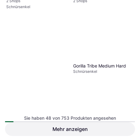
2 Shops
2 Shops
Schnürsenkel Marron
Schnürsenkel
3,84 €
3 Shops
Gorilla Tribe Medium Hard
Schnürsenkel
Sie haben 48 von 753 Produkten angesehen
Mehr anzeigen