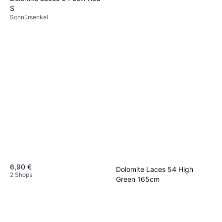
deinem Lebensstil passt.
zu deinen Schuhen passt oder sie subtil
S
Schnürsenkel
ergänzt.
6,90 €
Dolomite Laces 54 High
2 Shops
Green 165cm
Schnürsenkel
8,90 €
2 Shops