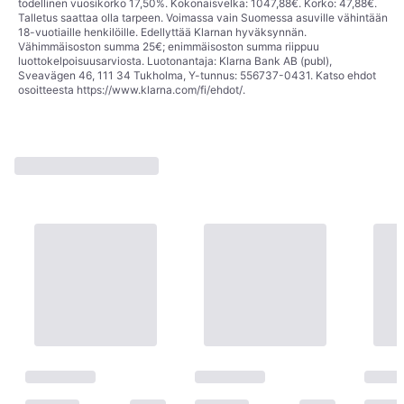
todellinen vuosikorko 17,50%. Kokonaisvelka: 1047,88€. Korko: 47,88€.
Talletus saattaa olla tarpeen. Voimassa vain Suomessa asuville vähintään
18-vuotiaille henkilöille. Edellyttää Klarnan hyväksynnän.
Vähimmäisoston summa 25€; enimmäisoston summa riippuu
luottokelpoisuusarviosta. Luotonantaja: Klarna Bank AB (publ),
Sveavägen 46, 111 34 Tukholma, Y-tunnus: 556737-0431. Katso ehdot
osoitteesta
https://www.klarna.com/fi/ehdot/
.