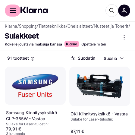
Kuluttajille
Yrityksille
Klarna
/
Shopping
/
Tietotekniikka
/
Oheislaitteet
/
Musteet ja Tonerit
/
Su
Sulakkeet
Kokeile joustavia maksuja kanssa
Opettele miten
91 tuotteet
Suodatin
Suosio
Samsung Kiinnitysyksikkö
OKI Kiinnitysyksikkö - Vastaa
CLP-365W - Vastaa
Sulake for Laser-tulostin:
Sulake for Laser-tulostin:
79,91 €
97,11 €
3 kauppoja