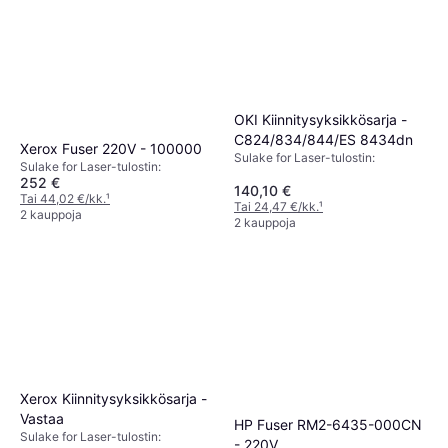
OKI Kiinnitysyksikkösarja -
C824/834/844/ES 8434dn
Xerox Fuser 220V - 100000
Sulake for Laser-tulostin:
Sulake for Laser-tulostin:
252 €
140,10 €
Tai 44,02 €/kk.
¹
Tai 24,47 €/kk.
¹
2 kauppoja
2 kauppoja
Xerox Kiinnitysyksikkösarja -
Vastaa
HP Fuser RM2-6435-000CN
Sulake for Laser-tulostin:
- 220V