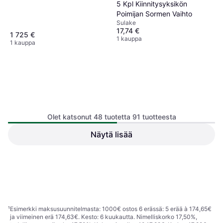
5 Kpl Kiinnitysyksikön
Poimijan Sormen Vaihto
Sulake
17,74 €
1 725 €
1 kauppa
1 kauppa
Lexmark Rulla Musta Harmaa
Olet katsonut 48 tuotetta 91 tuotteesta
Valkoinen
Sulake
Näytä lisää
Brother Fikseringsenhed for
HL-1660
Sulake
535,28 €
143,13 €
Tai 93,49 €/kk.
¹
Tai 25,00 €/kk.
¹
1 kauppa
1 kauppa
1
2
¹
Esimerkki maksusuunnitelmasta: 1000€ ostos 6 erässä: 5 erää à 174,65€
ja viimeinen erä 174,63€. Kesto: 6 kuukautta. Nimelliskorko 17,50%,