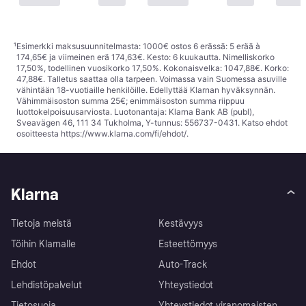
¹
Esimerkki maksusuunnitelmasta: 1000€ ostos 6 erässä: 5 erää à
174,65€ ja viimeinen erä 174,63€. Kesto: 6 kuukautta. Nimelliskorko
17,50%, todellinen vuosikorko 17,50%. Kokonaisvelka: 1047,88€. Korko:
47,88€. Talletus saattaa olla tarpeen. Voimassa vain Suomessa asuville
vähintään 18-vuotiaille henkilöille. Edellyttää Klarnan hyväksynnän.
Vähimmäisoston summa 25€; enimmäisoston summa riippuu
luottokelpoisuusarviosta. Luotonantaja: Klarna Bank AB (publ),
Sveavägen 46, 111 34 Tukholma, Y-tunnus: 556737-0431. Katso ehdot
osoitteesta
https://www.klarna.com/fi/ehdot/
.
Klarna
Tietoja meistä
Kestävyys
Töihin Klarnalle
Esteettömyys
Ehdot
Auto-Track
Lehdistöpalvelut
Yhteystiedot
Tietosuoja
Yhteystiedot viranomaisten