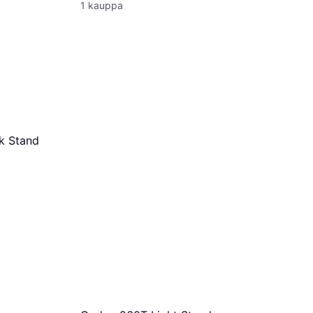
1 kauppa
Lastolite 
Valoteline
77,34 €
2 kauppoja
k Stand