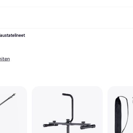
Taustatelineet
ksuvaihtoehdot
Shoppaile ja vertaa hintoja
Ostokset ja palkinnot
Raha-asiat
Lisätietoa
Valokuvat
Toimis
com
suvaihtoehdot
Ale
Tutustu kauppoihin
Pelaaminen ja Viihde
Klarna-kortti
Mikä on Kla
sa heti
Kauneus & Terveys
Cashback
Puhelimet & Wearablet
Saldo
sa 30 päivän
Vaatteet
Jäsenyys
Lapset ja Perhe
Tilityypit
miten
ratarvike
uessa
Lelut
Moottorikuljetukset
Säästötili
sa 3 erässä
Koti ja Sisustus
Puutarha ja Patio
Talletustili
oitus
Ääni ja Kuva
Keittiökoneet
ilePay
Urheilu ja Ulkoilu
Kodinkoneet
Tietotekniikka
Kirjat, Elokuvat ja Musiikki
isto
Tee se itse
Kaikki