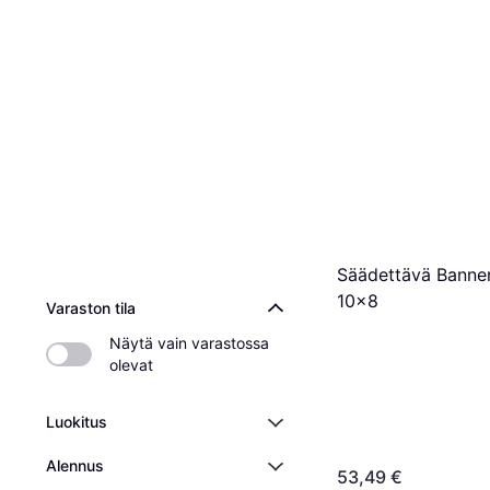
Bosch Professiona
40 Floodlight Sta
171,10 €
190,20 €
Tai 58,59 €/kk.
3 kauppoja
Säädettävä Banner
10x8
Varaston tila
Näytä vain varastossa 
olevat
Luokitus
Alennus
53,49 €