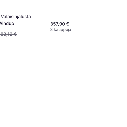
Valaisinjalusta
Windup
357,90 €
3 kauppoja
683,12 €