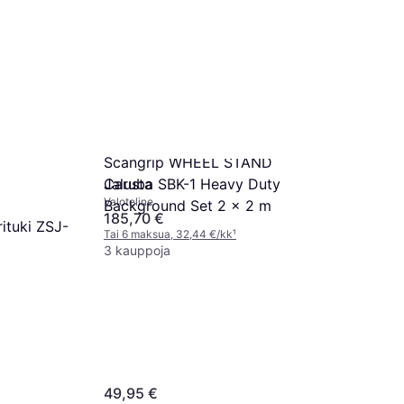
l GLT 300-
nd
Scangrip WHEEL STAND
Jalusta
Caruba SBK-1 Heavy Duty
Valoteline
Background Set 2 x 2 m
185,70 €
ituki ZSJ-
Tai 6 maksua, 32,44 €/kk
¹
3 kauppoja
49,95 €