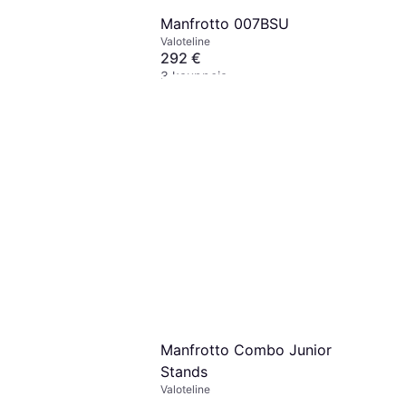
Manfrotto 007BSU
Valoteline
292 €
3 kauppoja
 Light Stand
Manfrotto Combo Junior
Stands
Valoteline