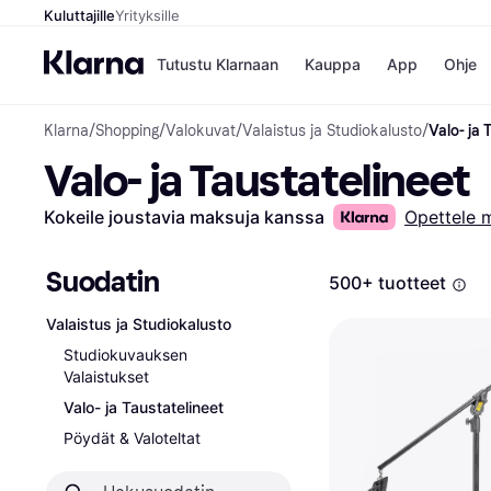
Kuluttajille
Yrityksille
Tutustu Klarnaan
Kauppa
App
Ohje
Klarna
/
Shopping
/
Valokuvat
/
Valaistus ja Studiokalusto
/
Valo- ja 
Kaupat
Ma
Valo- ja Taustatelineet
Booking.
Mak
Gigantti
Mak
H&M
Mak
Kokeile joustavia maksuja kanssa
Opettele 
Peten Koi
kul
Wolt
Mak
Rah
Suodatin
500+ tuotteet
Mob
Valaistus ja Studiokalusto
Kauppahakem
Studiokuvauksen
Valaistukset
Valo- ja Taustatelineet
Pöydät & Valoteltat