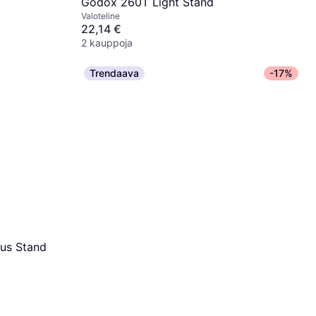
Godox 260T Light Stand
Valoteline
22,14 €
2 kauppoja
Trendaava
-17%
Godox 302
Valoteline
14,76 €
2 kauppoja
lus Stand