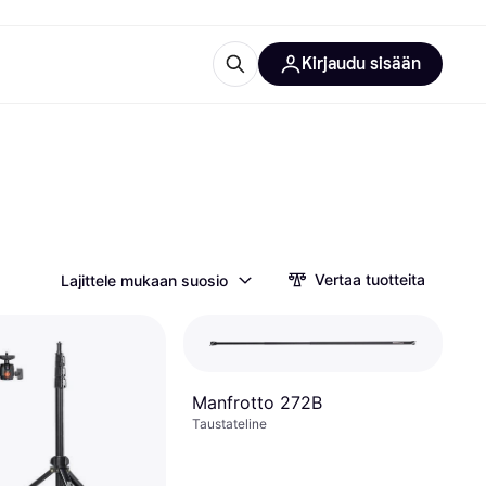
Kirjaudu sisään
totarvikkeet
rna?
Vertaa tuotteita
Lajittele mukaan suosio
 kategoriat
Manfrotto 272B
Taustateline