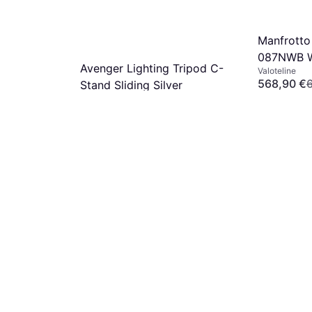
Manfrotto 
087NWB 
Avenger Lighting Tripod C-
Valoteline
568,90 €
Stand Sliding Silver
3 kauppoja
Valoteline
255,42 €
3 kauppoja