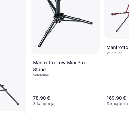
Makita Portable Tripod Light
Stand
Valoteline
94 €
4 kauppoja
Manfrotto
Valoteline
Manfrotto Low Mini Pro
Stand
Valoteline
78,90 €
169,90 €
3 kauppoja
3 kauppoja
3m