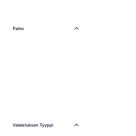
Valoteline
119 €
2 kauppoja
Paino
Valaistuksen Tyyppi