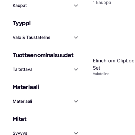
1 kauppa
Kaupat
Tyyppi
Valo & Taustateline
Tuotteen ominaisuudet
Elinchrom ClipLoc
Set
Taitettava
Valoteline
Materiaali
Materiaali
Mitat
Syvyys