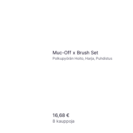
Muc-Off x Brush Set
Tornado
Polkupyörän Hoito, Harja, Puhdistus
hdistusaine
oito, Voitelu
16,68 €
8 kauppoja