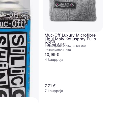
ano Tech Bike
L
oito, Puhdistus
Muc-Off Luxury Microfibre
Liqui Moly Ketjuspray Pullo
Cloth
100ml 6051
Polkupyörän Hoito, Puhdistus
Polkupyörän Hoito
10,99 €
4 kauppoja
7,71 €
7 kauppoja