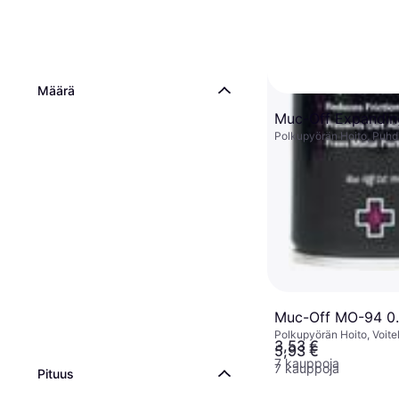
Määrä
Muc-Off Expandi
Polkupyörän Hoito, Puhd
Muc-Off MO-94 0
Polkupyörän Hoito, Voite
3,53 €
5,93 €
7 kauppoja
7 kauppoja
Pituus