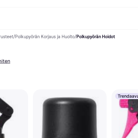
rusteet
/
Polkupyörän Korjaus ja Huolto
/
Polkupyörän Hoidot
suvaihtoehdot
Shoppaile ja vertaa hintoja
Ostokset ja palkinnot
Raha-asiat
Lisätietoa
Valokuvat
Toimis
com
suvaihtoehdot
Ale
Tutustu kauppoihin
Pelaaminen ja Viihde
Klarna-kortti
Mikä on Kla
sa heti
Kauneus & Terveys
Cashback
Puhelimet & Wearablet
Saldo
sa 30 päivän kuluessa
Vaatteet
Jäsenyys
Lapset ja Perhe
Tilityypit
miten
ratarvike
sa 3 erässä
Lelut
Moottorikuljetukset
Säästötili
oitus
Koti ja Sisustus
Puutarha ja Patio
Talletustili
ilePay
Ääni ja Kuva
Keittiökoneet
Urheilu ja Ulkoilu
Kodinkoneet
Tietotekniikka
Kirjat, Elokuvat ja Musiikki
isto
Tee se itse
Kaikki
Trendaav