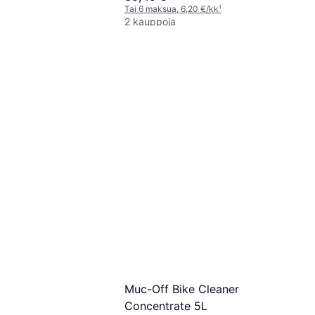
Tai 6 maksua, 6,20 €/kk
¹
2 kauppoja
y Ketjuspray 1592
oito, Voitelu
Muc-Off Bike Cleaner
Concentrate 5L