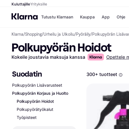
Kuluttajille
Yrityksille
Tutustu Klarnaan
Kauppa
App
Ohje
Klarna
/
Shopping
/
Urheilu ja Ulkoilu
/
Pyöräily
/
Polkupyörän Lisäva
Kaupat
Mak
Polkupyörän Hoidot
Booking.
Mak
Gigantti
Mak
H&M
Mak
Kokeile joustavia maksuja kanssa
Opettele 
Peten Koi
Mak
Wolt
Rah
Mob
Suodatin
300+ tuotteet
Polkupyörän Lisävarusteet
Kauppahakem
Polkupyörän Korjaus ja Huolto
Polkupyörän Hoidot
Polkupyörätyökalut
Työpisteet