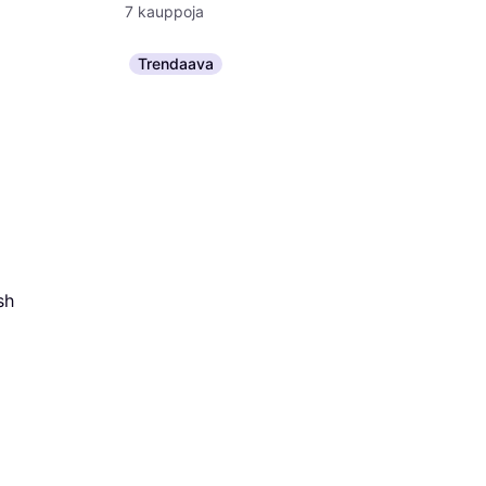
7 kauppoja
Trendaava
hing Brush
Liqui Mol
P000496
Polkupyörän H
8,99 €
sh
6 kauppoja