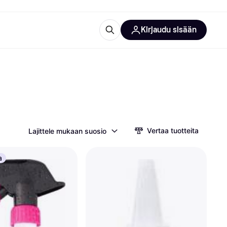
Kirjaudu sisään
totarvikkeet
rna?
Vertaa tuotteita
Lajittele mukaan suosio
 kategoriat
a