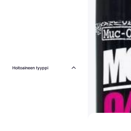
Muc-Off BIO bicyc
transmission clean
Polkupyörän Hoito, Puhd
12,49 €
Hoitoaineen tyyppi
4 kauppoja