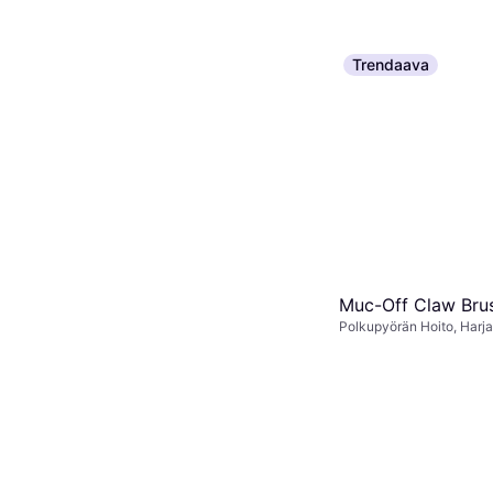
Trendaava
Muc-Off Soft Was
Polkupyörän Hoito, Harja
8,31 €
8 kauppoja
Muc-Off Claw Bru
Polkupyörän Hoito, Harja