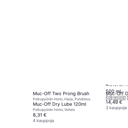
Motorex R
500 ml
Muc-Off Two Prong Brush
Muc-Off D
Polkupyörän H
Polkupyörän Hoito, Harja, Puhdistus
Polkupyörän H
14,49 €
Muc-Off Dry Lube 120ml
3 kauppoja
Polkupyörän Hoito, Voitelu
8,31 €
4 kauppoja