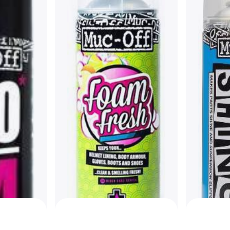
Muc-Off N
Cleaner 1
Polkupyörän H
8,31 €
4 kauppoja
Muc-Off Bike Protect 500ml
le
Polkupyörän Hoito, Voitelu
11,18 €
er, 500 ml
5 kauppoja
istus