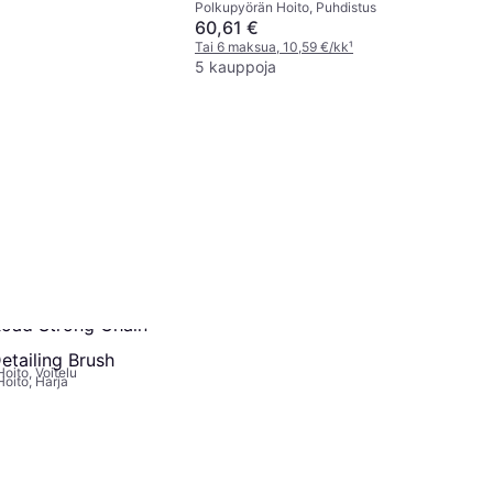
Polkupyörän Hoito, Puhdistus
60,61 €
Tai 6 maksua, 10,59 €/kk
¹
5 kauppoja
oad Strong Chain
etailing Brush
oito, Voitelu
oito, Harja