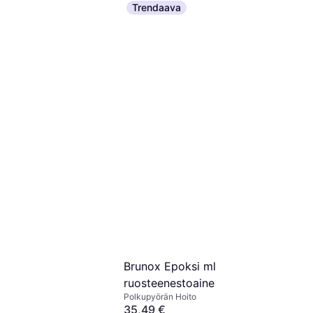
Trendaava
Brunox Epoksi ml
ruosteenestoaine
Polkupyörän Hoito
35,49 €