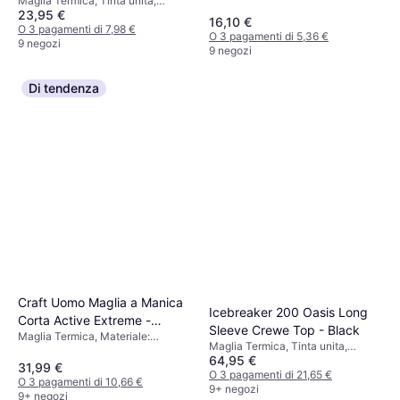
Materiale: Poliestere, Elastico,
Maglia Termica, Tinta unita,
23,95 €
Traspirante
Materiale: Jersey, Poliestere, Alta
16,10 €
comodità, Antivento, Riflettori,
O 3 pagamenti di 7,98 €
O 3 pagamenti di 5,36 €
Traspirante
9 negozi
9 negozi
Di tendenza
Craft Uomo Maglia a Manica
Icebreaker 200 Oasis Long
Corta Active Extreme -
Sleeve Crewe Top - Black
Maglia Termica, Materiale:
Bianco
Maglia Termica, Tinta unita,
Poliestere, Elastico
64,95 €
Materiale: Lana merino
31,99 €
O 3 pagamenti di 21,65 €
O 3 pagamenti di 10,66 €
9+ negozi
9+ negozi