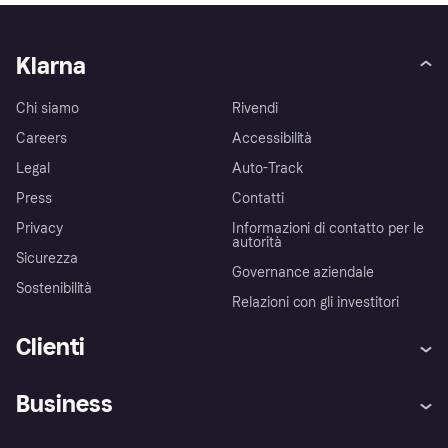
Klarna
Chi siamo
Rivendi
Careers
Accessibilità
Legal
Auto-Track
Press
Contatti
Privacy
Informazioni di contatto per le
autorità
Sicurezza
Governance aziendale
Sostenibilità
Relazioni con gli investitori
Clienti
Assistenza
Arbitro bancario
Business
Login
Promessa di protezione contro
le frodi
Supporto aziende
Portale per sviluppatori