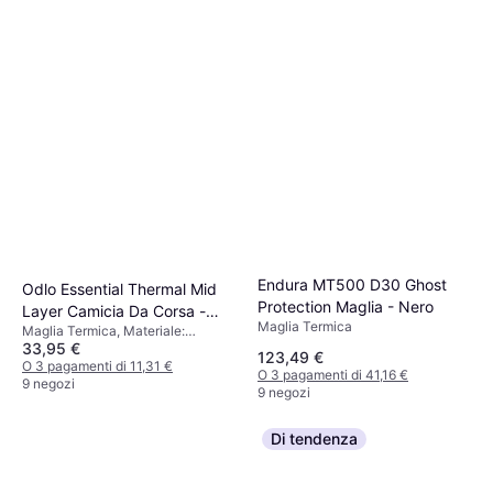
Endura MT500 D30 Ghost
Odlo Essential Thermal Mid
Protection Maglia - Nero
Layer Camicia Da Corsa -
Maglia Termica
Maglia Termica, Materiale:
Nero
33,95 €
Elastane/Lycra/Spandex,
123,49 €
Poliestere, Traspirante
O 3 pagamenti di 11,31 €
O 3 pagamenti di 41,16 €
9 negozi
9 negozi
Di tendenza