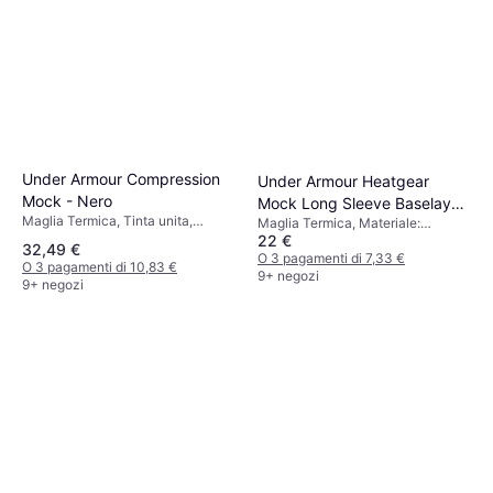
Under Armour Compression
Under Armour Heatgear
Mock - Nero
Mock Long Sleeve Baselayer
Maglia Termica, Tinta unita,
Maglia Termica, Materiale:
Men - White/Black
Materiale:
22 €
Poliestere,
32,49 €
Elastane/Lycra/Spandex,
Elastane/Lycra/Spandex, Elastico,
O 3 pagamenti di 7,33 €
O 3 pagamenti di 10,83 €
Poliestere, Elastico, Traspirante,
Compressione
9+ negozi
9+ negozi
Compressione, Ergonomico