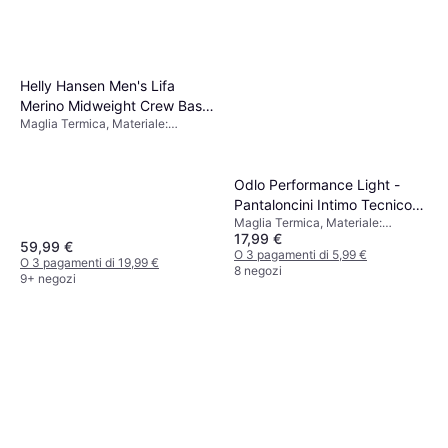
Helly Hansen Men's Lifa
Merino Midweight Crew Base
Maglia Termica, Materiale:
Layer - Navy
Polipropilene, Lana merino,
Durevole, Traspirante
Odlo Performance Light -
Pantaloncini Intimo Tecnico
Maglia Termica, Materiale:
Uomo
17,99 €
Elastane/Lycra/Spandex, Elastico
59,99 €
O 3 pagamenti di 5,99 €
O 3 pagamenti di 19,99 €
8 negozi
9+ negozi