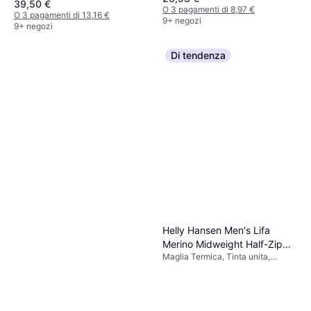
39,50 €
Elastane/Lycra/Spandex, Rete,
O 3 pagamenti di 8,97 €
O 3 pagamenti di 13,16 €
Poliestere, Traspirante
9+ negozi
9+ negozi
Di tendenza
Helly Hansen Men's Lifa
Merino Midweight Half-Zip
Maglia Termica, Tinta unita,
Base Layer - Black
Materiale: Polipropilene, Lana
merino, Traspirante