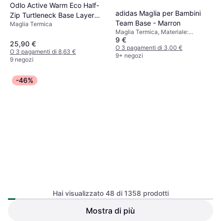
Odlo Active Warm Eco Half-
adidas Maglia per Bambini
Zip Turtleneck Base Layer
Team Base - Marron
Maglia Termica
Top - Women's
Maglia Termica, Materiale:
9 €
Poliestere
25,90 €
O 3 pagamenti di 3,00 €
O 3 pagamenti di 8,63 €
9+ negozi
9 negozi
-46%
Under Armour Fitted Crew da
Uomo Nero/Bianco
Hai visualizzato 48 di 1358 prodotti
Maglia Termica, Tinta unita,
Materiale:
Mostra di più
adidas Maglia per bambini
Elastane/Lycra/Spandex,
Team Base - Rouge