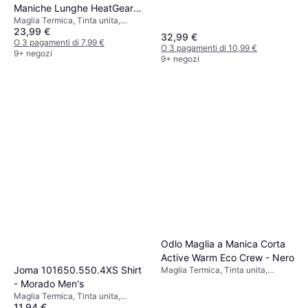
Maniche Lunghe HeatGear
Maglia Termica, Tinta unita,
Castlerock - Grigio
23,99 €
Materiale: Cotone,
32,99 €
Elastane/Lycra/Spandex,
O 3 pagamenti di 7,99 €
O 3 pagamenti di 10,99 €
Poliammide, Poliestere, Elastico,
9+ negozi
9+ negozi
Traspirante
Odlo Maglia a Manica Corta
Active Warm Eco Crew - Nero
Joma 101650.550.4XS Shirt
Maglia Termica, Tinta unita,
Materiale: Poliestere, Traspirante
- Morado Men's
Maglia Termica, Tinta unita,
11,94 €
Materiale: Poliestere