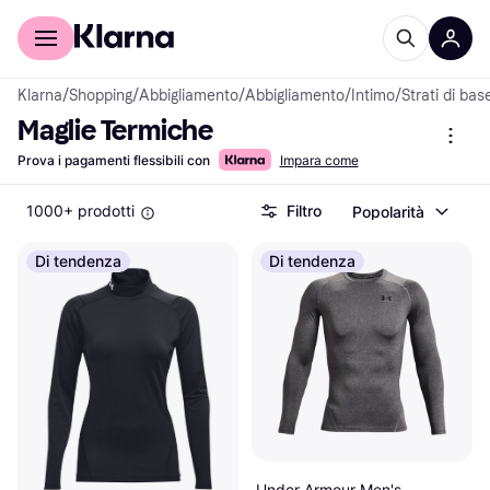
Per il tuo shopping
Per le aziende
Klarna
/
Shopping
/
Abbigliamento
/
Abbigliamento
/
Intimo
/
Strati di bas
Maglie Termiche
Prova i pagamenti flessibili con
Impara come
1000+ prodotti
Filtro
Popolarità
Di tendenza
Di tendenza
Under Armour Men's