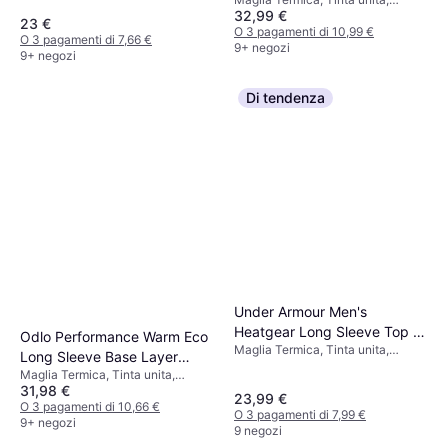
Black/White
Materiale:
32,99 €
Materiale:
Elastane/Lycra/Spandex,
23 €
Elastane/Lycra/Spandex,
O 3 pagamenti di 10,99 €
Poliestere, Elastico, Traspirante
O 3 pagamenti di 7,66 €
Poliestere, Elastico
9+ negozi
9+ negozi
Di tendenza
Under Armour Men's
Heatgear Long Sleeve Top -
Odlo Performance Warm Eco
Maglia Termica, Tinta unita,
Royal/White
Long Sleeve Base Layer
Materiale:
Maglia Termica, Tinta unita,
Women - Black/Graphite Grey
Elastane/Lycra/Spandex,
31,98 €
Materiale: Poliammide, Poliestere,
Poliestere, Rete, Compressione,
23,99 €
Elastane/Lycra/Spandex
O 3 pagamenti di 10,66 €
Traspirante, Elastico
O 3 pagamenti di 7,99 €
9+ negozi
9 negozi