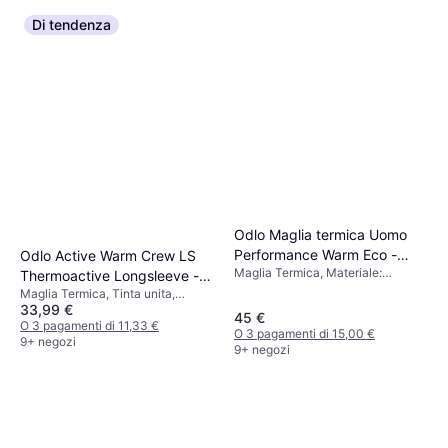
Di tendenza
Odlo Maglia termica Uomo
Performance Warm Eco -
Odlo Active Warm Crew LS
Maglia Termica, Materiale:
Nero
Thermoactive Longsleeve -
Poliestere
Maglia Termica, Tinta unita,
Nero
33,99 €
Materiale: Poliestere, Traspirante,
45 €
Traspirante
O 3 pagamenti di 11,33 €
O 3 pagamenti di 15,00 €
9+ negozi
9+ negozi