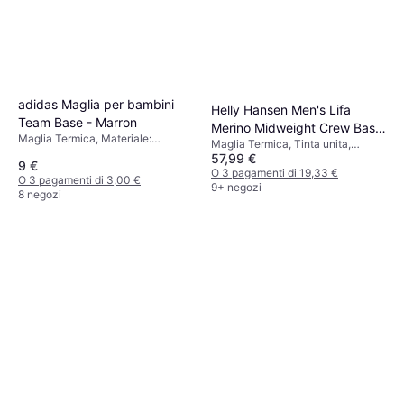
adidas Maglia per bambini
Helly Hansen Men's Lifa
Team Base - Marron
Merino Midweight Crew Base
Maglia Termica, Materiale:
Maglia Termica, Tinta unita,
Layer - Black
Poliestere
57,99 €
Materiale: Lana merino,
9 €
Polipropilene, Traspirante
O 3 pagamenti di 19,33 €
O 3 pagamenti di 3,00 €
9+ negozi
8 negozi