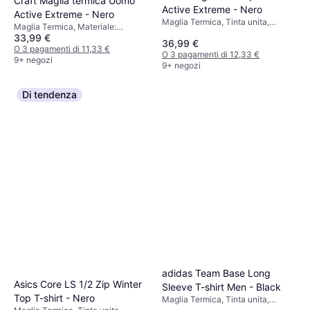
Craft Maglia termica Uomo
Active Extreme - Nero
Active Extreme - Nero
Maglia Termica, Tinta unita,
Maglia Termica, Materiale:
Materiale: Poliestere, Elastico
33,99 €
Poliestere, Elastico
36,99 €
O 3 pagamenti di 11,33 €
O 3 pagamenti di 12,33 €
9+ negozi
9+ negozi
Di tendenza
adidas Team Base Long
Asics Core LS 1/2 Zip Winter
Sleeve T-shirt Men - Black
Top T-shirt - Nero
Maglia Termica, Tinta unita,