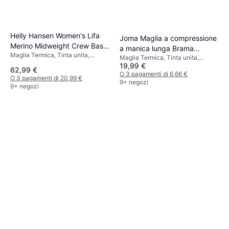
Helly Hansen Women's Lifa
Joma Maglia a compressione
Merino Midweight Crew Base
a manica lunga Brama
Maglia Termica, Tinta unita,
Layer - Black
Maglia Termica, Tinta unita,
Classic - Bleu
Materiale: Polipropilene, Lana
19,99 €
Materiale: Poliammide, Poliestere
62,99 €
merino, Traspirante, Elastico
O 3 pagamenti di 6,66 €
O 3 pagamenti di 20,99 €
9+ negozi
9+ negozi