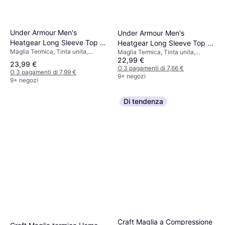
Under Armour Men's
Under Armour Men's
Heatgear Long Sleeve Top -
Heatgear Long Sleeve Top -
Maglia Termica, Tinta unita,
Maglia Termica, Tinta unita,
Midnight Navy/White
White/Black
22,99 €
Materiale:
Materiale: Poliestere, Sintetico,
23,99 €
Elastane/Lycra/Spandex,
Elastane/Lycra/Spandex,
O 3 pagamenti di 7,66 €
O 3 pagamenti di 7,99 €
Poliestere, Elastico,
Traspirante, Ergonomico, Elastico
9+ negozi
9+ negozi
Compressione, Traspirante
Di tendenza
Craft Maglia a Compressione