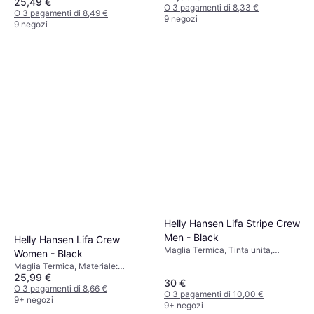
25,49 €
Elastane/Lycra/Spandex
Poliestere
O 3 pagamenti di 8,33 €
O 3 pagamenti di 8,49 €
9 negozi
9 negozi
Helly Hansen Lifa Stripe Crew
Men - Black
Helly Hansen Lifa Crew
Maglia Termica, Tinta unita,
Women - Black
Materiale: Poliestere, Elastico
Maglia Termica, Materiale:
25,99 €
Polipropilene, Elastico
30 €
O 3 pagamenti di 8,66 €
O 3 pagamenti di 10,00 €
9+ negozi
9+ negozi