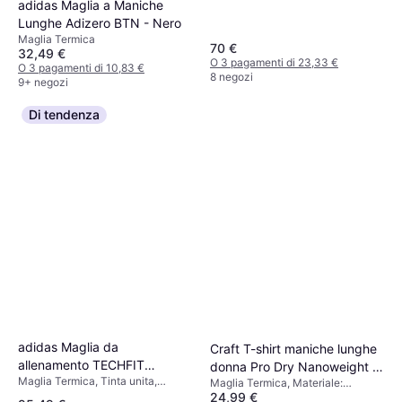
adidas Maglia a Maniche
Lunghe Adizero BTN - Nero
Maglia Termica
70 €
32,49 €
O 3 pagamenti di 23,33 €
O 3 pagamenti di 10,83 €
8 negozi
9+ negozi
Di tendenza
adidas Maglia da
Craft T-shirt maniche lunghe
allenamento TECHFIT
donna Pro Dry Nanoweight -
Maglia Termica, Tinta unita,
Compression Long Sleeve -
Maglia Termica, Materiale:
Noir
Materiale: Poliestere,
24,99 €
Elastane/Lycra/Spandex,
Black