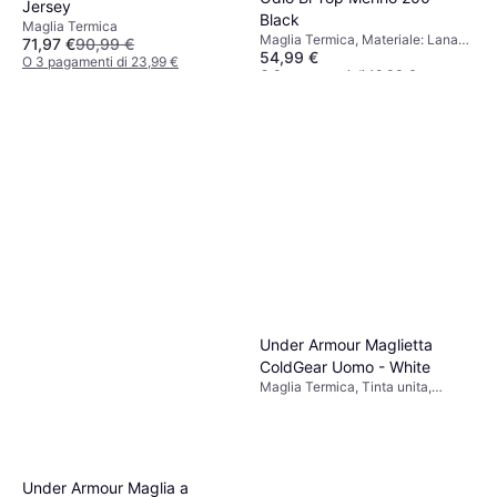
Jersey
Black
Maglia Termica
Maglia Termica, Materiale: Lana
71,97 €
90,99 €
54,99 €
merino
O 3 pagamenti di 23,99 €
O 3 pagamenti di 18,33 €
9+ negozi
9+ negozi
Under Armour Maglietta
ColdGear Uomo - White
Maglia Termica, Tinta unita,
Materiale:
Elastane/Lycra/Spandex,
Poliestere, Elastico, Traspirante,
Ergonomico
Under Armour Maglia a