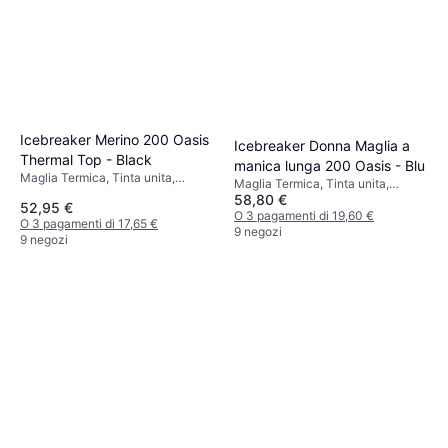
Icebreaker Merino 200 Oasis
Icebreaker Donna Maglia a
Thermal Top - Black
manica lunga 200 Oasis - Blu
Maglia Termica, Tinta unita,
Maglia Termica, Tinta unita,
Materiale: Lana merino, Jersey
58,80 €
Materiale: Jersey, Lana merino,
52,95 €
Traspirante, Traspirante
O 3 pagamenti di 19,60 €
O 3 pagamenti di 17,65 €
9 negozi
9 negozi