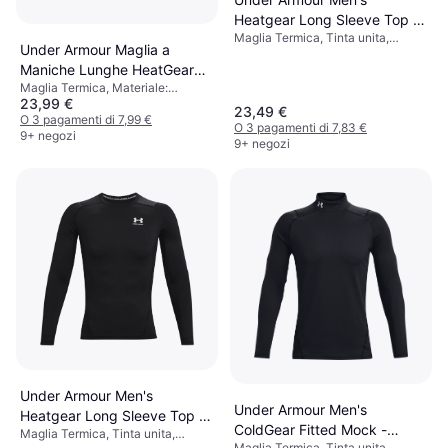
Heatgear Long Sleeve Top -
Maglia Termica, Tinta unita,
Carbon Heather/Black
Under Armour Maglia a
Materiale: Rete,
Maniche Lunghe HeatGear
Elastane/Lycra/Spandex,
Poliestere, Elastico, Traspirante
Maglia Termica, Materiale:
Mock Long Da Uomo
23,99 €
Elastane/Lycra/Spandex,
Nero/Bianco Men's
23,49 €
Poliestere, Compressione, Elastico
O 3 pagamenti di 7,99 €
O 3 pagamenti di 7,83 €
9+ negozi
9+ negozi
Under Armour Men's
Under Armour Men's
Heatgear Long Sleeve Top -
ColdGear Fitted Mock -
Maglia Termica, Tinta unita,
Black/White
Maglia Termica, Tinta unita,