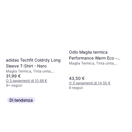
Odlo Maglia termica
Performance Warm Eco -
adidas Techfit Coldrdy Long
Maglia Termica, Tinta unita,
Nero
Sleeve T-Shirt - Nero
Materiale:
Maglia Termica, Tinta unita,
Elastane/Lycra/Spandex,
31,99 €
Materiale:
Poliammide, Poliestere,
43,50 €
Elastane/Lycra/Spandex,
O 3 pagamenti di 10,66 €
Traspirante, Elastico, Durevole
O 3 pagamenti di 14,50 €
Poliestere
9+ negozi
9 negozi
Di tendenza