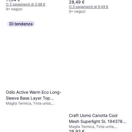
28,49 €
O 3 pagamenti di 3,98 €
O 3 pagamenti di 9,49 €
9+ negozi
9+ negozi
Di tendenza
Odlo Active Warm Eco Long-
Sleeve Base Layer Top
Maglia Termica, Tinta unita,
Women - Black
Materiale: Poliestere
Craft Uomo Canotta Cool
Mesh Superlight SL 194378
Maglia Termica, Tinta unita,
White
26,93 €
Materiale: