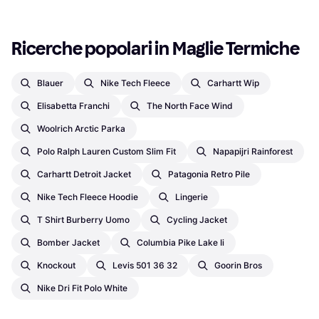
Ricerche popolari in Maglie Termiche
Blauer
Nike Tech Fleece
Carhartt Wip
Elisabetta Franchi
The North Face Wind
Woolrich Arctic Parka
Polo Ralph Lauren Custom Slim Fit
Napapijri Rainforest
Carhartt Detroit Jacket
Patagonia Retro Pile
Nike Tech Fleece Hoodie
Lingerie
T Shirt Burberry Uomo
Cycling Jacket
Bomber Jacket
Columbia Pike Lake Ii
Knockout
Levis 501 36 32
Goorin Bros
Nike Dri Fit Polo White