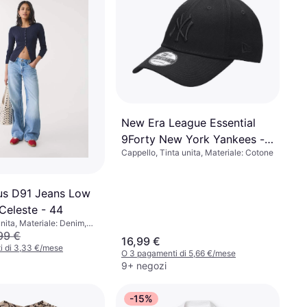
New Era League Essential
9Forty New York Yankees -
Cappello, Tinta unita, Materiale: Cotone
Black
ius D91 Jeans Low
Celeste - 44
nita, Materiale: Denim,
99 €
16,99 €
i di 3,33 €/mese
O 3 pagamenti di 5,66 €/mese
9+ negozi
-15%