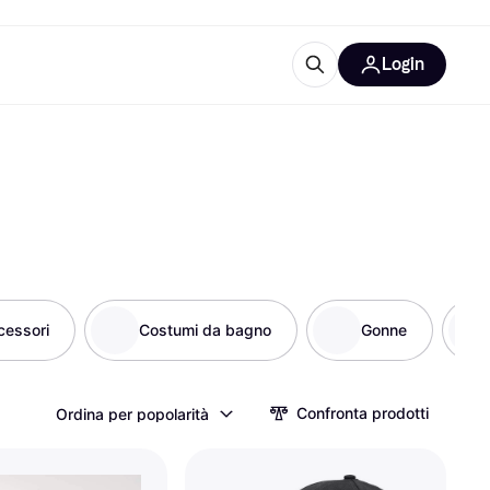
Login
Approfondimenti
ure per ufficio
re
Cos'è Klarna?
cessori
Costumi da bagno
Gonne
categorie
Confronta prodotti
Ordina per popolarità