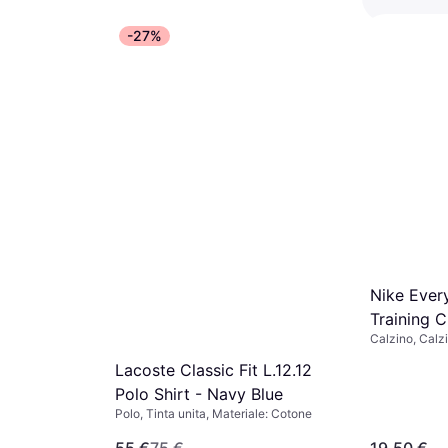
-27%
Marc O'Po
Cappuccin
Vestito, Mater
106,99 €
O 3 pagament
2 negozi
Nike Ever
Training 
Calzino, Calzi
- White/B
Materiale: Cot
Lacoste Classic Fit L.12.12
Elastane/Lycr
Traspirante
Polo Shirt - Navy Blue
Polo, Tinta unita, Materiale: Cotone
55 €
75 €
19,50 €