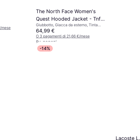
The North Face Women's
Quest Hooded Jacket - Tnf
Giubbotto, Giacca da esterno, Tinta
Black/Foil Grey
€/mese
unita, Materiale: Poliestere, Tasche,
64,99 €
Impermeabile, Traspirante, Cappuccio,
O 3 pagamenti di 21,66 €/mese
Durevole, Antivento
9+ negozi
-14%
Jack & Jo
Mf 260 Sli
Jeans, Materia
Blue/Blue
Denim, Elast
18 €
Durevole
O 3 pagament
9+ negozi
Lacoste L.