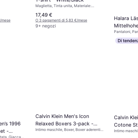
Maglietta, Tinta unita, Materiale:
Cotone
17,49 €
Halara Lä
€/mese
O 3 pagamenti di 5,83 €/mese
Mittelhoh
9+ negozi
Pantaloni, Pa
Taschen G
44,95 €
Schwarz
Di tenden
Esaurito
Calvin Klein Men's Icon
Calvin Kle
en’s 1996
Relaxed Boxers 3-pack -
Cotone St
Intimo maschile, Boxer, Boxer aderenti,
et -
Black
Intimo maschil
Nero
Tinta unita, Materiale: Cotone,
Materiale: El
tata, Giacca