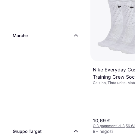
Marche
Nike Everyday Cu
Training Crew So
Calzino, Tinta unita, Mate
- White/Black
Poliestere, Nylon,
Elastane/Lycra/Spandex,
Traspirante
10,69 €
O 3 pagamenti di 3,56 €
9+ negozi
Gruppo Target