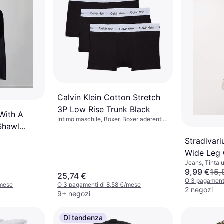
Calvin Klein Cotton Stretch
3P Low Rise Trunk Black
With A
Intimo maschile, Boxer, Boxer aderenti,
Shawl
Tinta unita, Materiale: Cotone,
Elastane/Lycra/Spandex, Jersey,
Stradivar
Traspirante, Elastico, Senza Cuciture
Wide Leg 
Jeans, Tinta u
Cotone
9,99 €
15,
25,74 €
O 3 pagament
/mese
O 3 pagamenti di 8,58 €/mese
2 negozi
9+ negozi
Di tendenza