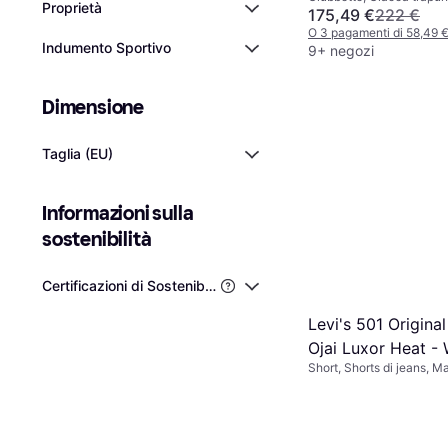
Recycled TNF Bla
Proprietà
invernale, Tinta unita, Ma
175,49 €
222 €
Pile, Tasche, Cappuccio 
O 3 pagamenti di 58,49 
Traspirante, Resistente a
Indumento Sportivo
9+ negozi
Cappuccio, Idrorepellent
Dimensione
Taglia (EU)
Informazioni sulla 
sostenibilità
Certificazioni di Sostenibilità di Terze Parti
Levi's 501 Original
Ojai Luxor Heat -
Short, Shorts di jeans, Ma
Cotone, Denim, Tasche