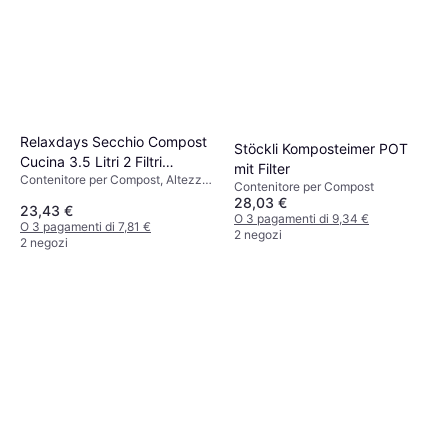
Relaxdays Secchio Compost
Stöckli Komposteimer POT
Cucina 3.5 Litri 2 Filtri
mit Filter
Contenitore per Compost, Altezza
Carbone Attivo
Contenitore per Compost
50.8 cm
28,03 €
23,43 €
O 3 pagamenti di 9,34 €
O 3 pagamenti di 7,81 €
2 negozi
2 negozi