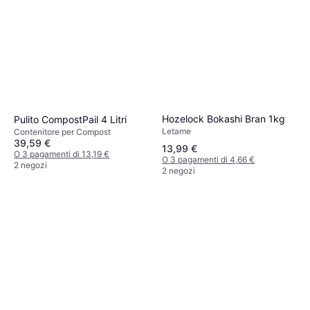
Hozelock Bokashi Bran 1kg
Pulito CompostPail 4 Litri
Letame
Contenitore per Compost
39,59 €
13,99 €
O 3 pagamenti di 13,19 €
O 3 pagamenti di 4,66 €
2 negozi
2 negozi