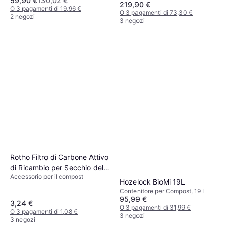
59,90 €
130,02 €
83 cm, Larghezza 72 cm,
219,90 €
Lunghezza 72 cm, Compostaggio
O 3 pagamenti di 19,96 €
O 3 pagamenti di 73,30 €
con Vermi, 380 L
2 negozi
3 negozi
Rotho Filtro di Carbone Attivo
di Ricambio per Secchio del
Accessorio per il compost
Compost - 3 pz
Hozelock BioMi 19L
Contenitore per Compost, 19 L
95,99 €
3,24 €
O 3 pagamenti di 31,99 €
O 3 pagamenti di 1,08 €
3 negozi
3 negozi