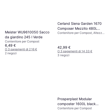
Cerland Siena Garden 1670
Composer Mezzito 480L
Meister WU9610050 Sacco
Contenitore per Compost, Altezza
100x100x72 cm 520L
72 cm, Larghezza 100 cm,
da giardino 245 l Verde
Lunghezza 100 cm, 520 L
Contenitore per Compost
6,49 €
42,99 €
O 3 pagamenti di 2,16 €
O 3 pagamenti di 14,33 €
2 negozi
3 negozi
Prosperplast Modular
composter 1600L black
Contenitore per Compost
IKSM1600C