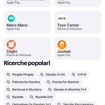
Apple Pay
Apple Pay
Mano Mano
Toys Center
Apple Pay
Klarna al checkout
Deghi
Justeat
Klarna al checkout
Apple Pay
Ricerche popolari
Pergola Pergola
Gazebo 3x3m
3x6 M
Poltrona Da Giardino
Piscina Per Bambini
Barbecue In Muratura
Gazebo In Alluminio 3x4
Raclette
Raclette Grill
Ombrellone Da Giardino 3x3
Telo Per Pacciamatura