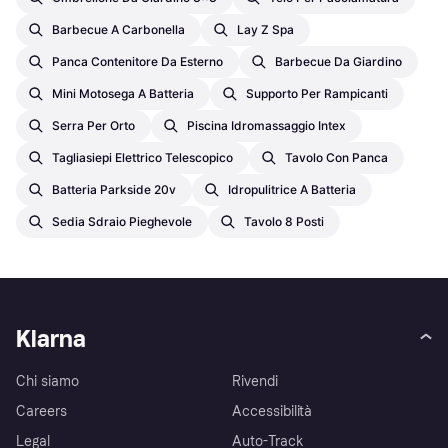
Barbecue A Carbonella
Lay Z Spa
Panca Contenitore Da Esterno
Barbecue Da Giardino
Mini Motosega A Batteria
Supporto Per Rampicanti
Serra Per Orto
Piscina Idromassaggio Intex
Tagliasiepi Elettrico Telescopico
Tavolo Con Panca
Batteria Parkside 20v
Idropulitrice A Batteria
Sedia Sdraio Pieghevole
Tavolo 8 Posti
Klarna
Chi siamo
Rivendi
Careers
Accessibilità
Legal
Auto-Track