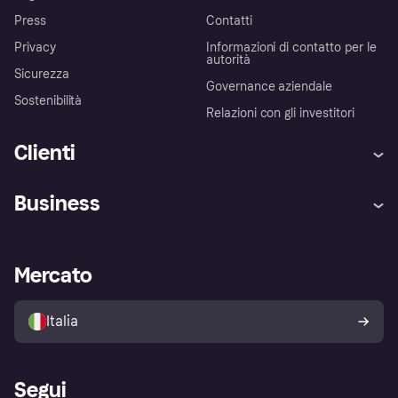
Press
Contatti
Privacy
Informazioni di contatto per le
autorità
Sicurezza
Governance aziendale
Sostenibilità
Relazioni con gli investitori
Clienti
Assistenza
Arbitro bancario
Business
Login
Promessa di protezione contro
le frodi
Supporto aziende
Portale per sviluppatori
La Klarna app
Impostazioni sulla privacy
Accesso aziende
Stato operativo
Mercato
Esplora i negozi
Il tuo diritto di recesso
Vendi con Klarna
Piattaforme e partner
Politica di protezione
dell'acquirente Klarna
Italia
Segui