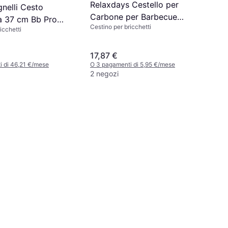
Relaxdays Cestello per
nelli Cesto
Carbone per Barbecue
a 37 cm Bb Pro
Cestino per bricchetti
Sferico Set 2 Pezzi
icchetti
17,87 €
 di 46,21 €/mese
O 3 pagamenti di 5,95 €/mese
2 negozi