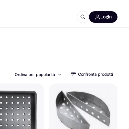
Login
Approfondimenti
ure per ufficio
re
Cos'è Klarna?
Confronta prodotti
Ordina per popolarità
categorie