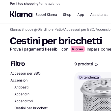
Per il tuo shopping
Per le aziende
Scopri Klarna
Shop
App
Assistenza
Klarna
/
Shopping
/
Giardino e Patio
/
Accessori per BBQ
/
Accensio
Opzioni di pagame
Negozi
Cestini per bricchetti
Opzioni di pagamen
Booking.c
Paga ora
Unieuro
Paga in 3 rate
Media Wor
Prova i pagamenti flessibili con
Impara com
Paga dopo 30 giorni
eBay
Finanziamento
Zalando
Filtro
9 prodotti
Accessori per BBQ
Elenco negozi
Di tendenza
Accensioni
Antipasti
Accendini
Accenditori
Cestini per bricchetti