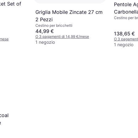
et Set of
Pentole Ag
Carbonell
Griglia Mobile Zincate 27 cm
Cestino per br
Kamado
2 Pezzi
Cestino per bricchetti
44,99 €
138,65 €
O 3 pagamenti di 14,99 €/mese
/mese
O 3 pagamenti
1 negozio
1 negozio
coal
e