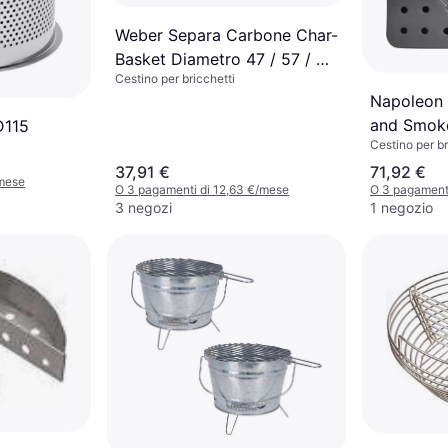
Weber Separa Carbone Char-
Basket Diametro 47 / 57 / 67
Cestino per bricchetti
cm 2 Pezzi 7403
Napoleon 
and Smoke
D115
Cestino per br
37,91 €
71,92 €
/mese
O 3 pagamenti di 12,63 €/mese
O 3 pagament
3 negozi
1 negozio