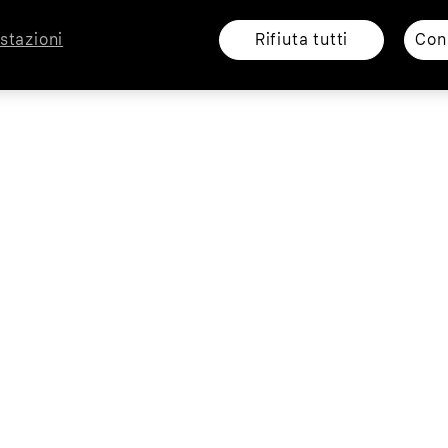
Rifiuta tutti
Cons
stazioni
Clienti
Busin