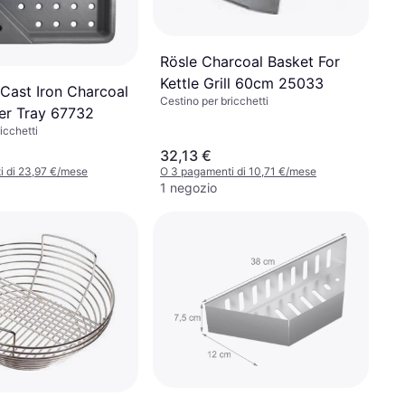
Rösle Charcoal Basket For
Kettle Grill 60cm 25033
Cast Iron Charcoal
Cestino per bricchetti
r Tray 67732
icchetti
32,13 €
i di 23,97 €/mese
O 3 pagamenti di 10,71 €/mese
1 negozio