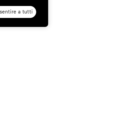
entire a tutti
ess
Segui