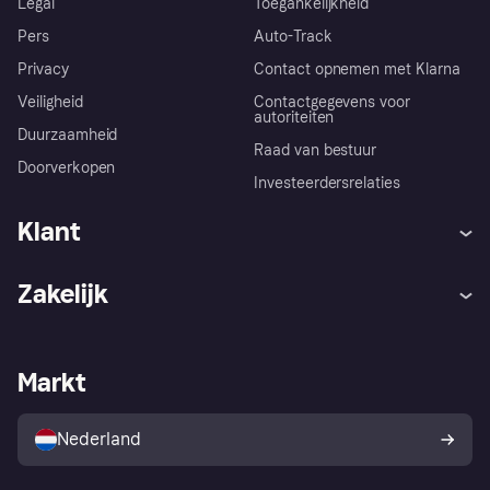
Legal
Toegankelijkheid
Pers
Auto-Track
Privacy
Contact opnemen met Klarna
Veiligheid
Contactgegevens voor
autoriteiten
Duurzaamheid
Raad van bestuur
Doorverkopen
Investeerdersrelaties
Klant
Hulp
Klachten
Zakelijk
Login
Onze belofte
Webwinkelsupport
Developers
De Klarna app
Privacyinstellingen
Zakelijke login
Operationele status
Markt
Winkeloverzicht
Je herroepingsrecht
Verkoop met Klarna
Platformen en partners
Kopersbescherming voor
consumenten
Nederland