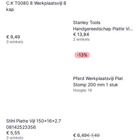
C.K T0080 8 Werkplaatsvijl 8
kap
Stanley Tools
Handgereedschap Platte Vijl
€ 13,84
150 mm 0-22-450
€ 9,49
2 winkels
3 winkels
-13%
Pferd Werkplaatsvijl Plat
Stomp 200 mm 1 stuk
Hoogte: 16
Stihl Platte Vijl 150x16x2.7
08142523356
€ 5,55
€ 6,49
€ 7,49
3 winkels