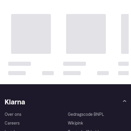
Klarna
Over ons
Gedragscode BNPL
Careers
Wikipink