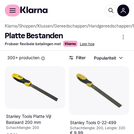
Voor shoppers
Voor bedrijven
Klarna
/
Shoppen
/
Klussen
/
Gereedschappen
/
Handgereedschappen
/
Platte Bestanden
Probeer flexibele betalingen met
Leer hoe
300+ producten
Filter
Populariteit
Stanley Tools Platte Vijl
Bastaard 200 mm
Stanley Tools 0-22-499
Schachtlengte: 200
Schachtlengte: 200, Lengte: 320
€ 9,99