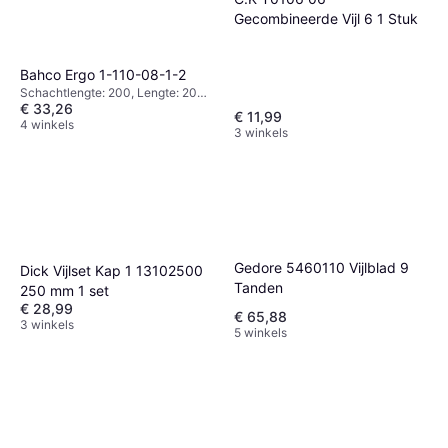
Gecombineerde Vijl 6 1 Stuk
Bahco Ergo 1-110-08-1-2
Schachtlengte: 200, Lengte: 200,
€ 33,26
Gewicht: 180
€ 11,99
4 winkels
3 winkels
Gedore 5460110 Vijlblad 9
Dick Vijlset Kap 1 13102500
Tanden
250 mm 1 set
€ 28,99
€ 65,88
3 winkels
5 winkels