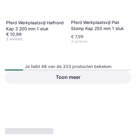
Pferd Werkplaatsvijl Plat
Pferd Werkplaatsvijl Halfrond
Stomp Kap 250 mm 1 stuk
Kap 3 200 mm 1 stuk
€ 10,99
€ 7,99
3 winkels
3 winkels
Je hebt 48 van de 333 producten bekeken
Pferd Werkplaatsvijl Plat
Toon meer
Stomp Kap 250 mm 1 stuk
Bahco Ergo filehæfte NR 4
€ 3,84
€ 8,99
3 winkels
3 winkels
1
2
3
...
7