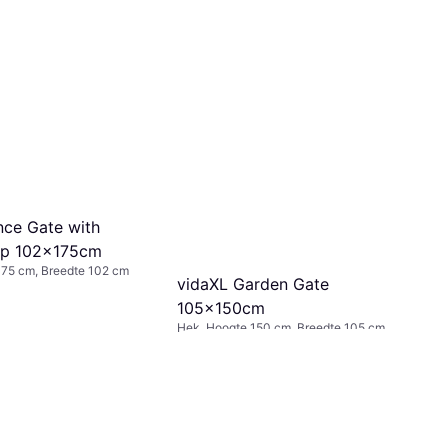
nce Gate with
op 102x175cm
175 cm, Breedte 102 cm
vidaXL Garden Gate
105x150cm
Hek, Hoogte 150 cm, Breedte 105 cm
€ 170,05
Of € 56,68/mnd.
4 winkels