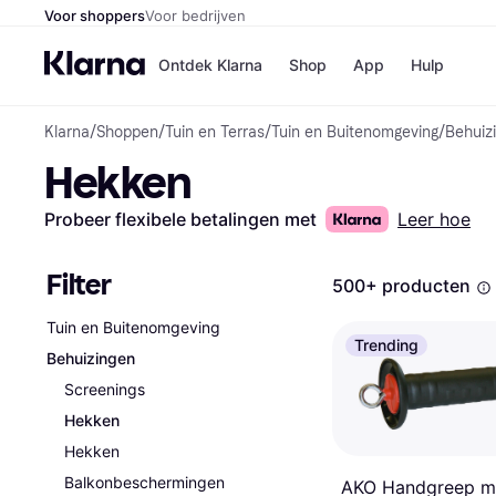
Voor shoppers
Voor bedrijven
Ontdek Klarna
Shop
App
Hulp
Klarna
/
Shoppen
/
Tuin en Terras
/
Tuin en Buitenomgeving
/
Behuiz
Winkels
Hekken
Media
B
Bol
B
Booki
B
Probeer flexibele betalingen met
Leer hoe
H&M
B
Kruidv
Filter
500+ producten
Tuin en Buitenomgeving
Trending
Behuizingen
Winkelove
Screenings
Hekken
Hekken
Balkonbeschermingen
AKO Handgreep m