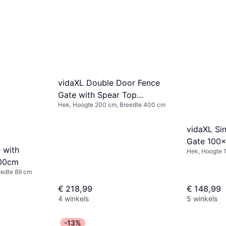
vidaXL Double Door Fence
Gate with Spear Top
Hek, Hoogte 200 cm, Breedte 400 cm
400x200cm
vidaXL Si
Gate 100
 with
Hek, Hoogte 
00cm
eedte 89 cm
€ 218,99
€ 148,99
4 winkels
5 winkels
-13%