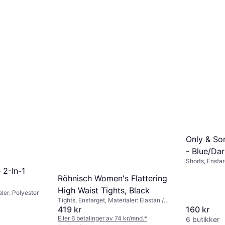
True Religion Joey Low Rise
Flare Jeans - Peak Spot
Jeans, Materialer: Rayon, Bomull,
Elastan / Lycra / Spandex, Polyester,
700 kr
839 kr
Lommer
7 butikker
Only & So
- Blue/Da
Shorts, Ensfar
Bomull
 2-In-1
Röhnisch Women's Flattering
High Waist Tights, Black
aler: Polyester
Tights, Ensfarget, Materialer: Elastan /
160 kr
Lycra / Spandex, Polyester, Polyamid,
419 kr
Stretch
Eller 6 betalinger av 74 kr/mnd.
*
6 butikker