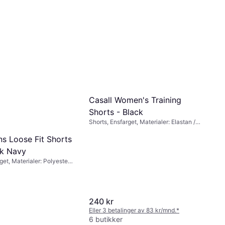
Part Two SoffysPW Bukser
Size 32 Grå Damer - Wind
Bukse, Chinos, Ensfarget, Materialer:
Chime
Elastan / Lycra / Spandex, Bomull,
400 kr
479 kr
Lommer
6 butikker
Casall Women's Training
Shorts - Black
Shorts, Ensfarget, Materialer: Elastan /
Lycra / Spandex, Polyester, Stretch
ns Loose Fit Shorts
rk Navy
get, Materialer: Polyester,
240 kr
Eller 3 betalinger av 83 kr/mnd.
*
6 butikker