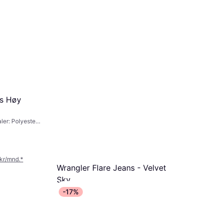
s Høy
ler: Polyester,
 kr/mnd.
*
Wrangler Flare Jeans - Velvet
Sky
Jeans, Ensfarget, Materialer: Bomull,
-17%
Denim / Jeansstoff, Elastan / Lycra /
674 kr
Spandex, Polyester
2 butikker