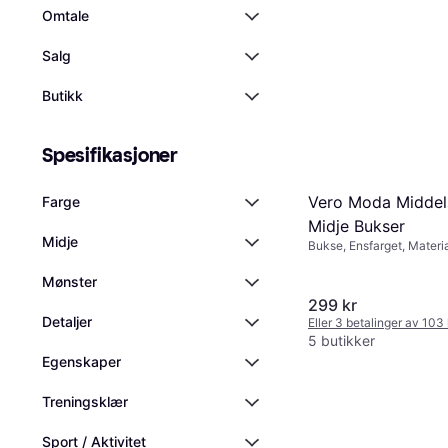
Omtale
Salg
Butikk
Spesifikasjoner
Vero Moda Middel
Farge
Midje Bukser
Midje
Bukse, Ensfarget, Materia
Lommer
Mønster
299 kr
Detaljer
Eller 3 betalinger av 103
5 butikker
Egenskaper
Treningsklær
Sport / Aktivitet