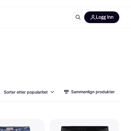
Logg inn
informasjon
utstyr
r Klarna?
tegorier
Sammenlign produkter
Sorter etter popularitet