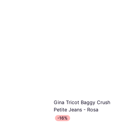
Gina Tricot Baggy Crush
Petite Jeans - Rosa
Jeans, Ensfarget, Materialer: Bomull,
-16%
Lommer
150 kr
200 kr
Eller 3 betalinger av 52 kr/mnd.
*
2 butikker