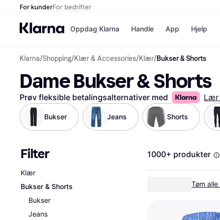
For kunder
For bedrifter
Oppdag Klarna
Handle
App
Hjelp
Klarna
/
Shopping
/
Klær & Accessories
/
Klær
/
Bukser & Shorts
Betalingsm
Butikker
Dame Bukser & Shorts
Betalingsme
Elkjøp
Betal nå
Bookin
Betal i 3 dele
Farmasi
Prøv fleksible betalingsalternativer med
Lær
Betal innen 
kicks.n
Finansiering
Norweg
Bukser
Jeans
Shorts
Vipps
Filter
Butikkovers
1000+ produkter
Klær
Tøm alle f
Bukser & Shorts
Bukser
Jeans