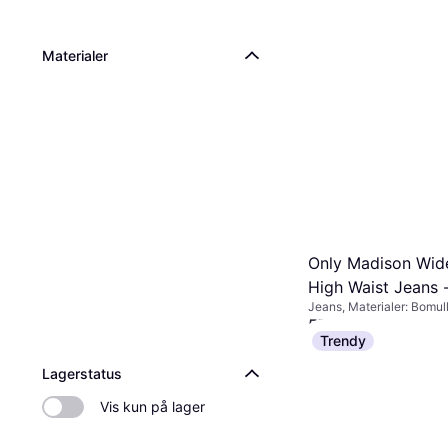
Materialer
Only Madison Wide
High Waist Jeans 
Jeans, Materialer: Bomull
Black/Washed Bla
Jeansstoff, Elastan / Lyc
579 kr
Polyester
Trendy
Eller 3 betalinger av 199
4 butikker
Lagerstatus
Vis kun på lager