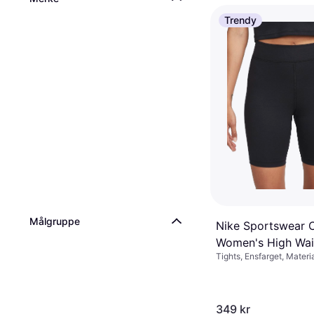
Gina Tricot Cotton
Trendy
Trousers Stripete 
Bukse, Materialer: Bomul
Blå
138 kr
3 butikker
Målgruppe
Nike Sportswear C
Women's High Wai
Tights, Ensfarget, Materia
Shorts - Black/Sai
Lycra / Spandex, Bomull, 
Fuktavvisende, Stretch, S
349 kr