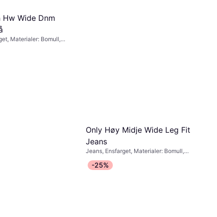
sh Hw Wide Dnm
å
et, Materialer: Bomull,
stoff
Only Høy Midje Wide Leg Fit
Jeans
Jeans, Ensfarget, Materialer: Bomull,
Denim / Jeansstoff, Stretch, Høy
579 kr
-25%
komfort
7 butikker