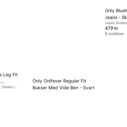
Only Blu
Jeans - Bl
Jeans, Ensfarg
Denim / Jeans
479 kr
8 butikker
 Leg Fit
Only Onlfever Regular Fit
-
, Denim /
Bukser Med Vide Ben - Svart
ck
ra / Spandex,
Bukse, Ensfarget, Materialer: Elastan /
 kr/mnd.
*
Lycra / Spandex, Polyester
254 kr
280 kr
6 butikker