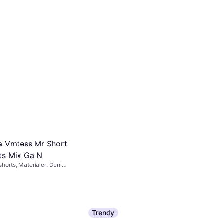
s Høyt Snitt Slim
et, Materialer: Bomull,
stan / Lycra / Spandex,
stoff, Jersey, Høy
nger av 52 kr/mnd.
*
r, Slitesterkt, Stretch
 Vmtess Mr Short
ts Mix Ga N
horts, Materialer: Denim /
omull
Trendy