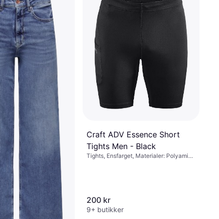
Craft ADV Essence Short
Tights Men - Black
Tights, Ensfarget, Materialer: Polyamid,
Elastan / Lycra / Spandex, Polyester,
Syntetisk, Fuktavvisende, Stretch,
Regulerbare skulderstropper, Lommer,
Justerbar, Høy komfort, Pustende
200 kr
9+ butikker