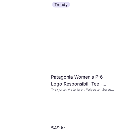
Trendy
Patagonia Women's P-6
Logo Responsibili-Tee -
T-skjorte, Materialer: Polyester, Jersey,
White
Bomull
549 kr