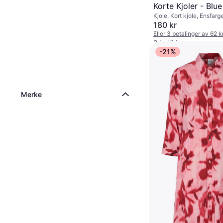
Korte Kjoler - Blue
Kjole, Kort kjole, Ensfarge
Polyamid
180 kr
Eller 3 betalinger av 62 
2 butikker
-21%
Merke