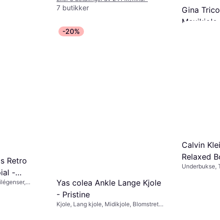
7 butikker
Gina Tric
Maxikjole 
-20%
Kjole, Lang kj
210 kr
Eller 3 betali
2 butikker
Calvin Kle
Relaxed B
s Retro
Underbukse, T
Grey Heat
ial -
Materialer: Je
Yas colea Ankle Lange Kjole
Lycra / Spand
ilégenser,
ester, Lommer
- Pristine
Kjole, Lang kjole, Midikjole, Blomstrete,
Ensfarget, Materialer: Bomull, Stoff