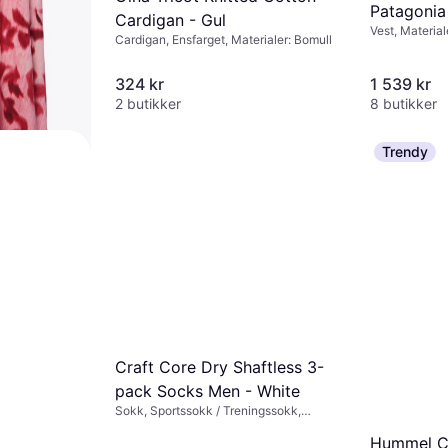
Patagonia 
Cardigan - Gul
Vest, Material
Cardigan, Ensfarget, Materialer: Bomull
324 kr
1 539 kr
2 butikker
8 butikker
Trendy
Shirt
aler: Viskose
 kr/mnd.
*
Craft Core Dry Shaftless 3-
pack Socks Men - White
Sokk, Sportssokk / Treningssokk,
Materialer: Elastan / Lycra / Spandex,
Hummel Co
Polyamid, Nylon