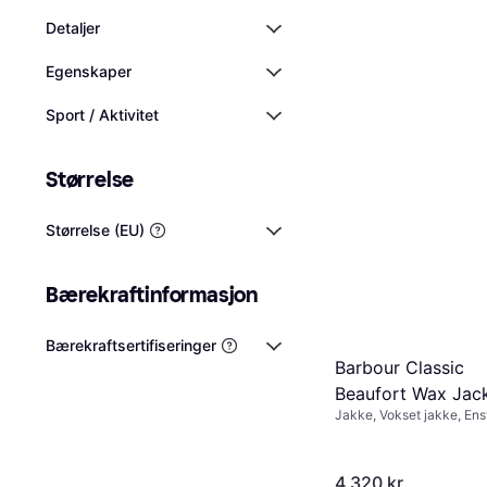
Detaljer
Egenskaper
Sport / Aktivitet
Størrelse
Størrelse (EU)
Bærekraftinformasjon
Bærekraftsertifiseringer
Barbour Classic
Beaufort Wax Jack
Jakke, Vokset jakke, Ens
Olive
Materialer: Kordfløyel, Po
Vannavvisende, Vokset, A
Vindtett, Fôret, Lommer
4 320 kr