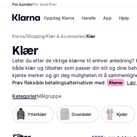
For kunder
For bedrifter
Oppdag Klarna
Handle
App
Hjelp
Klarna
/
Shopping
/
Klær & Accessories
/
Klær
Betalingsm
Butikker
Klær
Betalingsme
Elkjøp
Betal nå
Bookin
Betal i 3 dele
Farmasi
Leter du etter de riktige klærne til enhver anledning? 
Betal innen 
kicks.n
både klær og tilbehør som passer din stil og dine behov
Finansiering
Norweg
kjente merker og gir deg muligheten til å sammenligne 
Vipps
nyttige kategorifiltre gjør det enkelt for deg å sortere 
Prøv fleksible betalingsalternativer med
Lær
pris. Dette hjelper deg med å finne det beste alternat
Butikkovers
Kategorier
Målgruppe
budsjett. Les brukeranmeldelser for å få innsikt i kval
beslutning. Vi sørger for at du har all informasjonen du
Start her for å oppdage dine nye favoritter og få mes
Ytterklær
Overdeler
Kjoler
Les mer om klær her