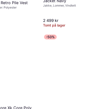
Jacket Navy
Retro Pile Vest
Jakke, Lommer, Vindtett
er: Polyester
2 499 kr
Tomt på lager
-50%
re Xk Core Poly