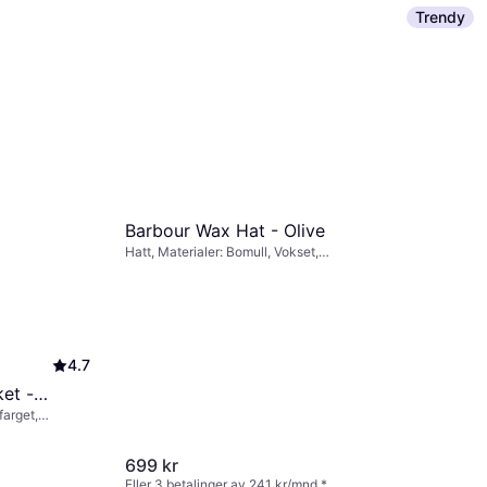
Trendy
Vero Moda Vmliza MR Short
Denim Wrap Skirt - Blue
Skjørt, Materialer: Polyester
159 kr
279 kr
Eller 3 betalinger av 55 kr/mnd.
*
4 butikker
Barbour Wax Hat - Olive
Hatt, Materialer: Bomull, Vokset,
Vannavvisende
4.7
et -
farget,
lyester, Voks,
vtakbar hette,
699 kr
Eller 3 betalinger av 241 kr/mnd.
*