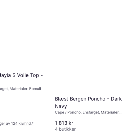
ayla S Voile Top -
rget, Materialer: Bomull
Blæst Bergen Poncho - Dark
Navy
Cape / Poncho, Ensfarget, Materialer:
Polyester, Vanntett, Vindtett, Hette,
1 813 kr
Lommer
nger av 124 kr/mnd.
*
4 butikker