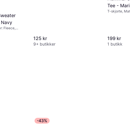
Tee - Mar
T-skjorte, Mat
Sweater
w Navy
r: Fleece,
ommer
125 kr
199 kr
9+ butikker
1 butikk
-43%