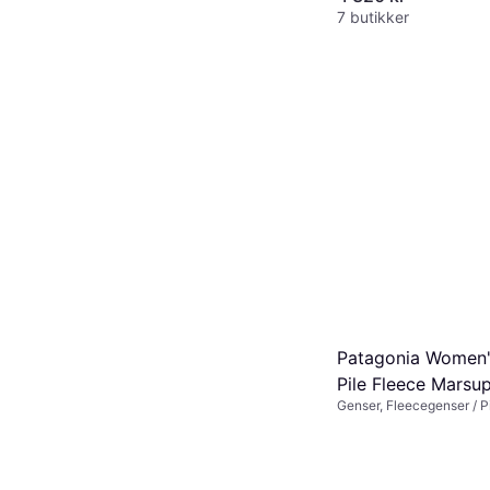
7 butikker
Patagonia Women'
Pile Fleece Marsup
Genser, Fleecegenser / P
Natural
Materialer: Fleece, Poly