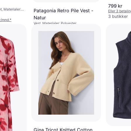
799 kr
t, Materialer:
Patagonia Retro Pile Vest -
Eller 3 betali
3 butikker
Natur
kr/mnd.
*
Vest, Materialer: Polyester
1 469 kr
1 650 kr
7 butikker
Gina Tricot Knitted Cotton