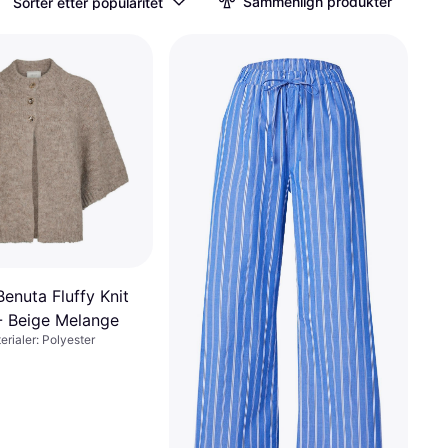
Sammenlign produkter
Sorter etter popularitet
enuta Fluffy Knit
- Beige Melange
erialer: Polyester