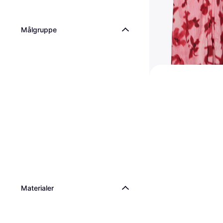
Målgruppe
Yas savanna Long 
Dress - Red
Kjole, Blomstrete, Materi
349 kr
439 kr
Eller 3 betalinger av 120
8 butikker
Materialer