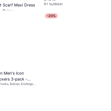
9+ butikker
ot Scarf Maxi Dress
- Beige
-20%
ole
nger av 72 kr/mnd.
*
in Men's Icon
oxers 3-pack -
runks, Bokser, Ensfarget,
her/White/Black
rsey, Bomull, Elastan /
ex, Stretch, Seamless