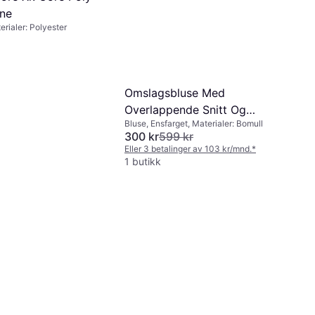
ine
erialer: Polyester
Omslagsbluse Med
Overlappende Snitt Og
Bluse, Ensfarget, Materialer: Bomull
Ballongermer
300 kr
599 kr
Eller 3 betalinger av 103 kr/mnd.
*
1 butikk