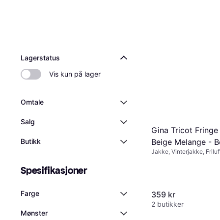
Lagerstatus
Vis kun på lager
Omtale
Salg
Gina Tricot Fringe
Beige Melange - B
Butikk
Jakke, Vinterjakke, Friluf
Ensfarget, Materialer: Pol
Lommer
Spesifikasjoner
Farge
359 kr
2 butikker
Mønster