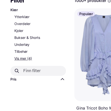
Filter
1000+ produkter
Klær
Populær
Ytterklær
Overdeler
Kjoler
Bukser & Shorts
Undertøy
Tilbehør
Vis mer (4)
Pris
Gina Tricot Boho 