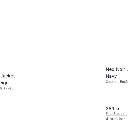
Neo Noir J
 Jacket
Navy
Overdel, Ensfa
eige
tsjakke,
yester,
359 kr
Eller 3 betali
4 butikker