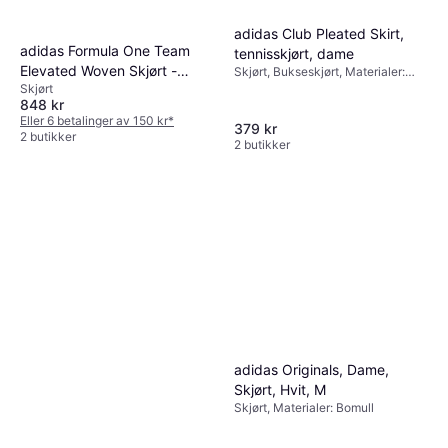
adidas Club Pleated Skirt,
adidas Formula One Team
tennisskjørt, dame
Elevated Woven Skjørt -
Skjørt, Bukseskjørt, Materialer:
Elastan / Lycra / Spandex,
Skjørt
Utility Black/Hi-Res Red
848 kr
Polyester
Eller 6 betalinger av 150 kr
*
379 kr
2 butikker
2 butikker
adidas Originals, Dame,
Skjørt, Hvit, M
Skjørt, Materialer: Bomull