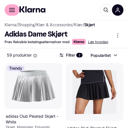
For kunder
For bedrifter
Klarna
/
Shopping
/
Klær & Accessories
/
Klær
/
Skjørt
Adidas Dame Skjørt
Prøv fleksible betalingsalternativer med
Lær hvordan
59 produkter
Filter
Popularitet
2
Trendy
adidas Club Pleated Skjørt -
White
Skjørt, Materialer: Polyester