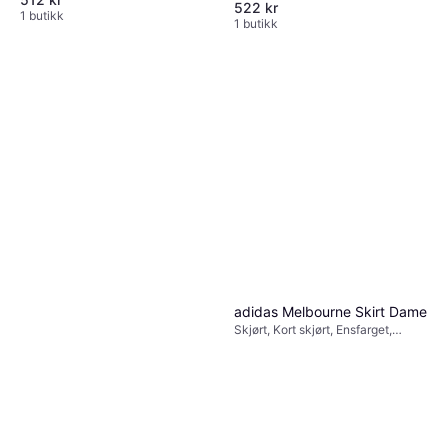
522 kr
1 butikk
1 butikk
adidas Melbourne Skirt Dame
Skjørt, Kort skjørt, Ensfarget,
Materialer: Polyester, Elastan /
Lycra / Spandex, Fuktavvisende,
Lommer, Pustende