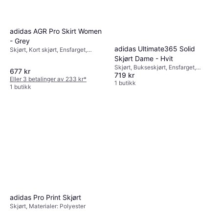
adidas AGR Pro Skirt Women
- Grey
adidas Ultimate365 Solid
Skjørt, Kort skjørt, Ensfarget,
Materialer: Polyester, Elastan /
Skjørt Dame - Hvit
Lycra / Spandex, Pustende,
Skjørt, Bukseskjørt, Ensfarget,
677 kr
Reflekser, Lommer
719 kr
Materialer: Polyester,
Eller 3 betalinger av 233 kr
*
Fuktavvisende
1 butikk
1 butikk
adidas Pro Print Skjørt
Skjørt, Materialer: Polyester