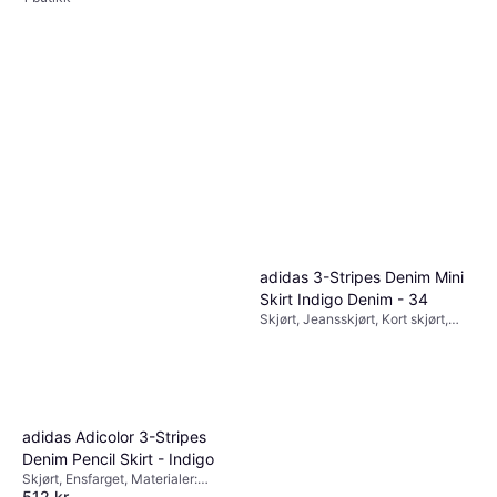
adidas 3-Stripes Denim Mini
Skirt Indigo Denim - 34
Skjørt, Jeansskjørt, Kort skjørt,
Ensfarget, Materialer: Bomull,
Denim / Jeansstoff, Lommer
adidas Adicolor 3-Stripes
Denim Pencil Skirt - Indigo
Skjørt, Ensfarget, Materialer:
512 kr
Bomull