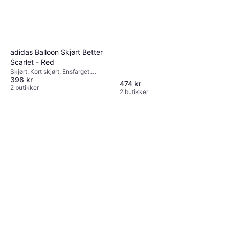
adidas Balloon Skjørt Better
Scarlet - Red
Skjørt, Kort skjørt, Ensfarget,
398 kr
Materialer: Polyester
474 kr
2 butikker
2 butikker