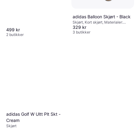
adidas Balloon Skjørt - Black
Skjørt, Kort skjørt, Materialer:
329 kr
Polyester
499 kr
3 butikker
2 butikker
adidas Golf W Ultt Plt Skt -
Cream
Skjørt