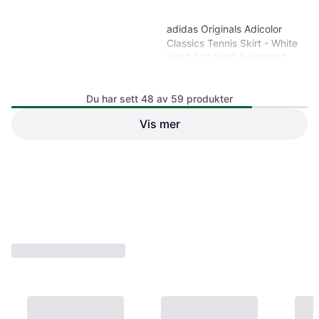
adidas Originals Adicolor
Classics Tennis Skirt - White
Skjørt, Kort skjørt, Bukseskjørt,
Ensfarget, Materialer: Bomull,
Polyester, Lommer
Du har sett 48 av 59 produkter
Vis mer
adidas Originals Knitted Skirt
- Black/White
Skjørt, Ensfarget, Materialer:
849 kr
Viskose
Eller 6 betalinger av 150 kr
*
873 kr
1 butikk
1 butikk