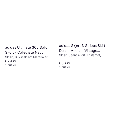
adidas Skjørt 3 Stripes Skirt
adidas Ultimate 365 Solid
Denim Medium Vintage
Skort - Collegiate Navy
Skjørt, Jeansskjørt, Ensfarget,
Denim 8
Skjørt, Bukseskjørt, Materialer:
Materialer: Denim / Jeansstoff,
629 kr
Polyester
636 kr
Bomull, Lommer
1 butikk
1 butikk