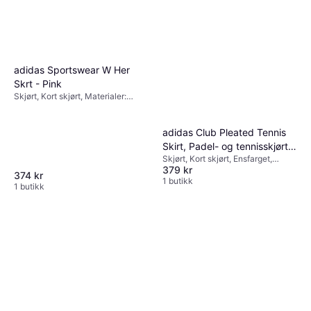
adidas Sportswear W Her
Skrt - Pink
Skjørt, Kort skjørt, Materialer:
Polyester
adidas Club Pleated Tennis
Skirt, Padel- og tennisskjørt
Skjørt, Kort skjørt, Ensfarget,
dame
379 kr
Materialer: Mesh, Polyester,
374 kr
Pustende, Fuktavvisende, Stretch
1 butikk
1 butikk