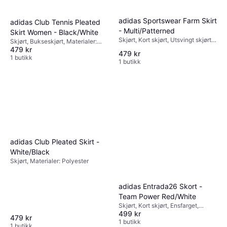
adidas Sportswear Farm Skirt
adidas Club Tennis Pleated
- Multi/Patterned
Skirt Women - Black/White
Skjørt, Kort skjørt, Utsvingt skjørt,
Skjørt, Bukseskjørt, Materialer:
Ensfarget, Blomstrete, Materialer:
479 kr
Polyester
479 kr
Gore-Tex, Polyester, Fôret, Stretch
1 butikk
1 butikk
adidas Club Pleated Skirt -
White/Black
Skjørt, Materialer: Polyester
adidas Entrada26 Skort -
Team Power Red/White
Skjørt, Kort skjørt, Ensfarget,
499 kr
Materialer: Polyester, Slitesterkt,
479 kr
Justerbar
1 butikk
1 butikk