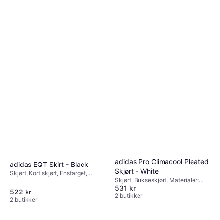
adidas Pro Climacool Pleated
adidas EQT Skirt - Black
Skjørt - White
Skjørt, Kort skjørt, Ensfarget,
Skjørt, Bukseskjørt, Materialer:
Stretch
531 kr
Elastan / Lycra / Spandex,
522 kr
Polyester
2 butikker
2 butikker