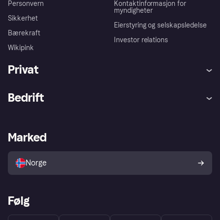
Personvern
Kontaktinformasjon for
myndigheter
Sikkerhet
Eierstyring og selskapsledelse
Bærekraft
Investor relations
Wikipink
Privat
Hjelp
Kjøperbeskyttelse
Bedrift
Logg inn
Klager
Butikksupport
Developers portal
Klarna-appen
Kredittavtale
Merchant portal
Driftsstatus
Marked
Utforsk butikker
Personverninnstillinger
Selg med Klarna
Plattformer og partnere
Norge
Følg