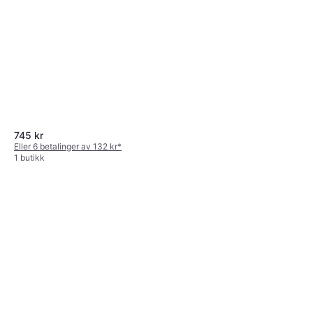
745 kr
Eller 6 betalinger av 132 kr
*
1 butikk
adidas Originals Gepunkteter
Gestreifter Transparenter
Rock
Langer Rock
757 kr
Eller 3 betalinger av 261 kr
*
1 butikk