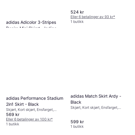
524 kr
Eller 6 betalinger av 93 kr
*
1 butikk
adidas Adicolor 3-Stripes
Denim Mini Skjørt - Indigo
Skjørt, Ensfarget, Materialer:
522 kr
Bomull
1 butikk
adidas Match Skirt Ardy -
adidas Performance Stadium
Black
2in1 Skirt - Black
Skjørt, Kort skjørt, Ensfarget,
Skjørt, Kort skjørt, Ensfarget,
Materialer: Polyester,
569 kr
Materialer: Mesh, Polyester,
Fuktavvisende, Pustende
Pustende
Eller 6 betalinger av 100 kr
*
599 kr
1 butikk
1 butikk