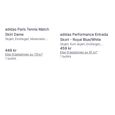
adidas Paris Tennis Match
adidas Performance Entrada
Skirt Dame
Skjørt, Ensfarget, Materialer:
Skort - Royal Blue/White
Polyester, Elastan / Lycra /
Skjørt, Kort skjørt, Ensfarget,
Spandex, Syntetisk
459 kr
Materialer: Polyester, Regulerbare
449 kr
skulderstropper, Justerbar,
Eller 6 betalinger av 81 kr
*
Eller 6 betalinger av 79 kr
*
Slitesterkt
1 butikk
1 butikk