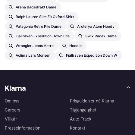
Arena Badedrakt Dame
Ralph Lauren Slim Fit Oxford Shirt
Patagonia Retro Pile Dame
Arcteryx Atom Hoody
Fjällräven Expedition Down Lite
Swix Racex Dame
Wrangler Jeans Herre
Hoodie
Aclima Lars Monsen
Fjällräven Expedition Down W
Klarna
Om oss
Prisguiden er nå Klarna
Careers
Tilgjengelighet
Villkår
Auto-Track
Presseinformasjon
Kontakt