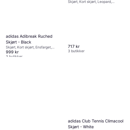
Skjørt, Kort skjørt, Leopard,
Materialer: Kunstskinn, Syntetisk,
Polyuretan, Polyester
adidas Adibreak Ruched
Skjørt - Black
717 kr
Skjørt, Kort skjørt, Ensfarget,
3 butikker
999 kr
Materialer: Ull, Polyester
3 butikker
adidas Club Tennis Climacool
Skjørt - White