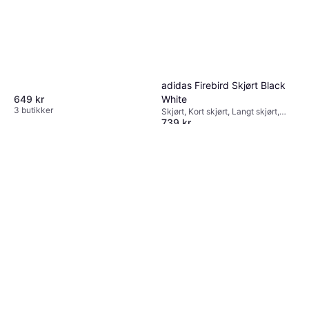
adidas Firebird Skjørt Black
White
649 kr
3 butikker
Skjørt, Kort skjørt, Langt skjørt,
739 kr
Utsvingt skjørt, Stripete, Ensfarget,
Materialer: Polyester, Stretch
Eller 6 betalinger av 130 kr
*
3 butikker