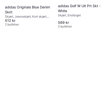
adidas Golf W Ult Prt Skt -
adidas Originals Blue Denim
White
Skirt
Skjørt, Ensfarget
Skjørt, Jeansskjørt, Kort skjørt,
512 kr
Ensfarget, Materialer: Denim /
569 kr
Jeansstoff, Bomull
2 butikker
2 butikker