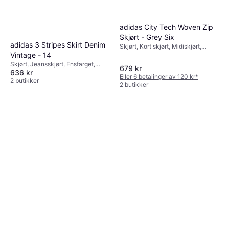
adidas City Tech Woven Zip
Skjørt - Grey Six
adidas 3 Stripes Skirt Denim
Skjørt, Kort skjørt, Midiskjørt,
Vintage - 14
Langt skjørt, Ensfarget, Materialer:
Ull, Gore-Tex, Syntetisk, Polyamid,
Skjørt, Jeansskjørt, Ensfarget,
679 kr
Polyester, Stretch, Justerbar,
636 kr
Materialer: Denim / Jeansstoff,
Eller 6 betalinger av 120 kr
*
Lommer, Pustende, Slitesterkt
Bomull, Lommer, Slitesterkt,
2 butikker
2 butikker
Stretch