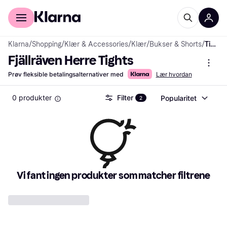
For kunder
For bedrifter
Klarna
/
Shopping
/
Klær & Accessories
/
Klær
/
Bukser & Shorts
/
Tights
Fjällräven Herre Tights
Prøv fleksible betalingsalternativer med
Lær hvordan
0 produkter
Filter
Popularitet
2
Vi fant ingen produkter som matcher filtrene