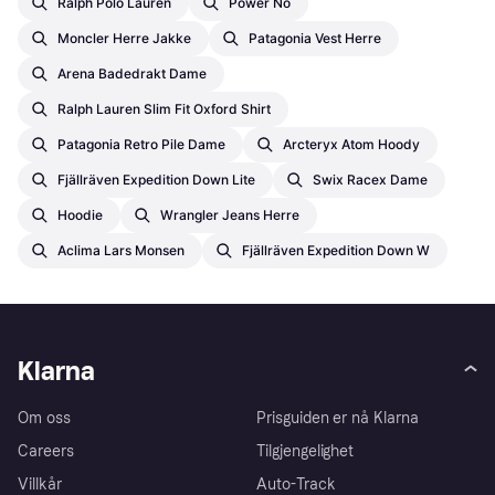
Ralph Polo Lauren
Power No
Moncler Herre Jakke
Patagonia Vest Herre
Arena Badedrakt Dame
Ralph Lauren Slim Fit Oxford Shirt
Patagonia Retro Pile Dame
Arcteryx Atom Hoody
Fjällräven Expedition Down Lite
Swix Racex Dame
Hoodie
Wrangler Jeans Herre
Aclima Lars Monsen
Fjällräven Expedition Down W
Klarna
Om oss
Prisguiden er nå Klarna
Careers
Tilgjengelighet
Villkår
Auto-Track