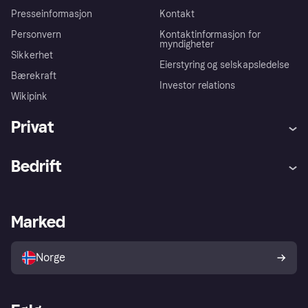
Presseinformasjon
Kontakt
Personvern
Kontaktinformasjon for
myndigheter
Sikkerhet
Eierstyring og selskapsledelse
Bærekraft
Investor relations
Wikipink
Privat
Hjelp
Kjøperbeskyttelse
Bedrift
Logg inn
Klager
Butikksupport
Developers portal
Klarna-appen
Kredittavtale
Merchant portal
Driftsstatus
Marked
Utforsk butikker
Personverninnstillinger
Selg med Klarna
Plattformer og partnere
Norge