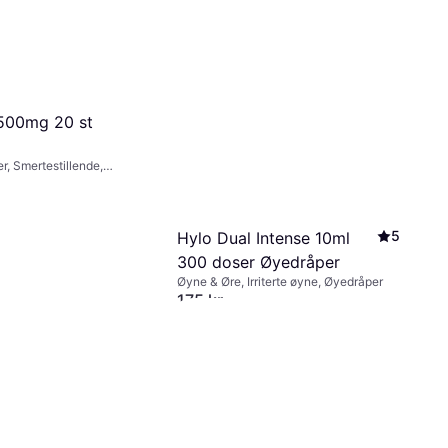
Krem
Hår & Hud, Eksem, Krem, Barn, Voksen
219 kr
Eller 3 betalinger av 75 kr/mnd.
*
5 butikker
 500mg 20 st
r, Smertestillende,
nde, Tablett, Barn,
5
Hylo Dual Intense 10ml
300 doser Øyedråper
Øyne & Øre, Irriterte øyne, Øyedråper
175 kr
Eller 3 betalinger av 60 kr/mnd.
*
9 butikker