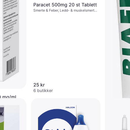
Paracet 500mg 20 st Tablett
Smerte & Feber, Ledd- & muskelsmerter,
Febernedsettende, Tablett, Barn,
Voksen
25 kr
6 butikker
50 mg/ml
kr/mnd.
*