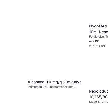
NycoMed 
10ml Nese
Forkjølelse, 
Nesespray, B
46 kr
5 butikker
Alcosanal 110mg/g 20g Salve
Intimprodukter, Endetarmsbesvær,
Salve
Pepcidduo
10/165/80
Mage & Tarm, 
Tyggetabl