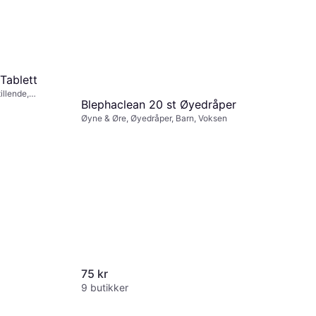
Tablett
illende,
Blephaclean 20 st Øyedråper
Øyne & Øre, Øyedråper, Barn, Voksen
75 kr
9 butikker