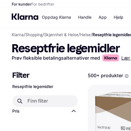
For kunder
For bedrifter
Oppdag Klarna
Handle
App
Hjelp
Klarna
/
Shopping
/
Skjønnhet & Helse
/
Helse
/
Reseptfrie legemidle
Betalingsm
Butikker
Reseptfrie legemidler
Betalingsme
Elkjøp
Betal nå
Bookin
Betal i 3 dele
Farmasi
Prøv fleksible betalingsalternativer med
Lær
Betal innen 
kicks.n
Finansiering
Norweg
Vipps
Filter
500+ produkter
Reseptfrie legemidler
Butikkovers
Pris