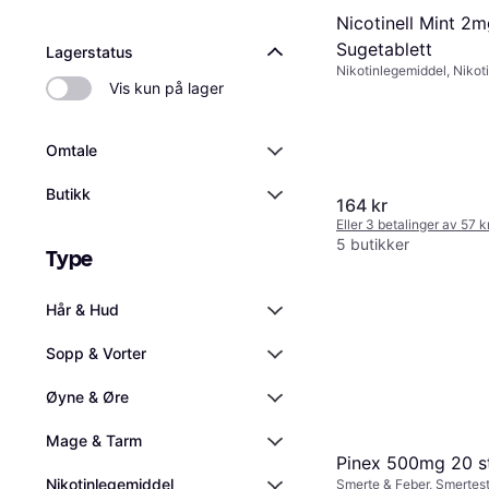
Nicotinell Mint 2m
Sugetablett
Lagerstatus
Nikotinlegemiddel, Nikoti
Vis kun på lager
Sugetablett, Voksen
Omtale
Butikk
164 kr
Eller 3 betalinger av 57 
5 butikker
Type
Hår & Hud
Sopp & Vorter
Øyne & Øre
Mage & Tarm
Pinex 500mg 20 st
Nikotinlegemiddel
Smerte & Feber, Smertest