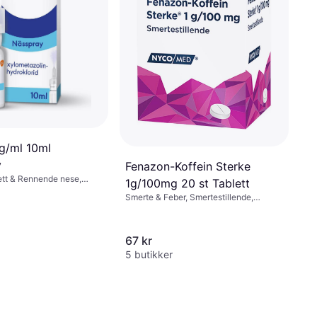
n Emulsion 50ml
annskader, Krem
mg/ml 10ml
y
Fenazon-Koffein Sterke
Tett & Rennende nese,
1g/100mg 20 st Tablett
arn, Voksen
Smerte & Feber, Smertestillende,
Tablett, Barn, Voksen
67 kr
5 butikker