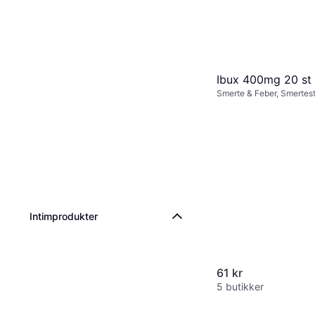
Ibux 400mg 20 st 
Smerte & Feber, Smertest
Tablett, Barn, Voksen
Intimprodukter
61 kr
5 butikker