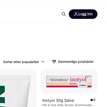
Logg inn
informasjon
utstyr
r Klarna?
Sammenlign produkter
Sorter etter popularitet
tegorier
5
Inotyol 30g Salve
Hår & Hud, Kløe, Eksem, Brannskader,