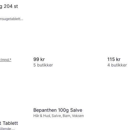
g 204 st
nsugetabletter,
99 kr
115 kr
kr/mnd.
*
5 butikker
4 butikker
Bepanthen 100g Salve
Hår & Hud, Salve, Barn, Voksen
 Tablett
illende,