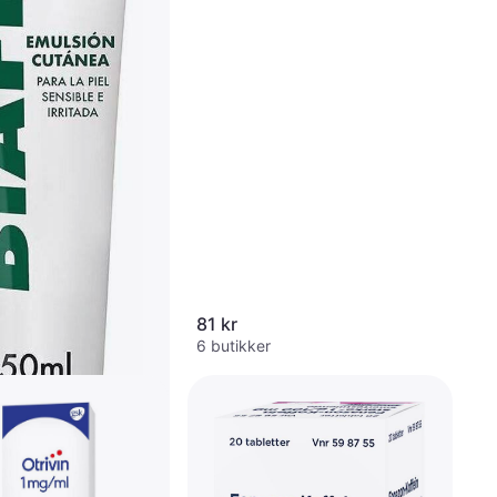
Salve, Barn
81 kr
6 butikker