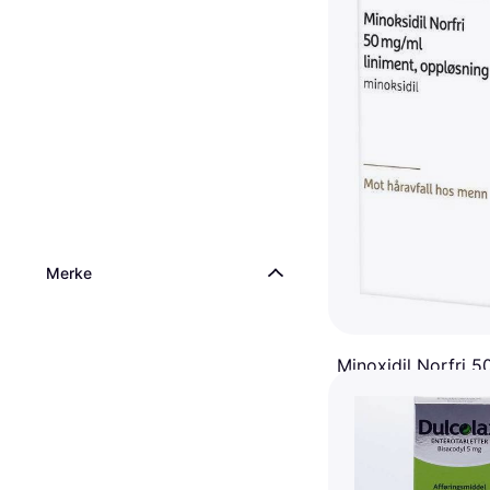
Merke
Minoxidil Norfri 
liniment 60ml
Hårtap, Voksen, Herre
218 kr
Eller 3 betalinger av 75 
5 butikker