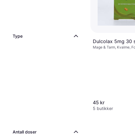
Type
Dulcolax 5mg 30 s
Mage & Tarm, Kvalme, Fo
Diaré, Tablett, Barn, Vok
45 kr
5 butikker
Antall doser