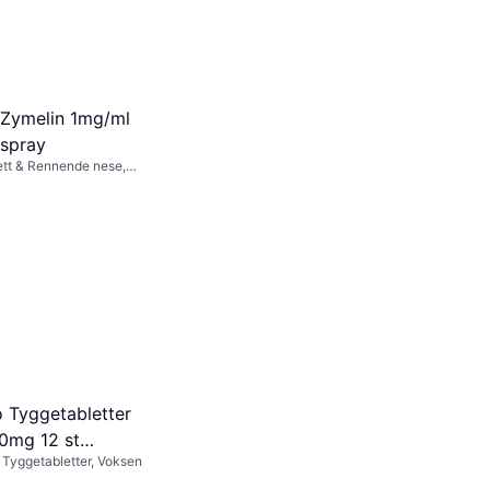
Zymelin 1mg/ml
spray
Tett & Rennende nese,
arn, Voksen
 Tyggetabletter
0mg 12 st
Tyggetabletter, Voksen
etter