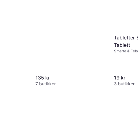
Tabletter
Tablett
Smerte & Febe
Febernedsette
Voksen
135 kr
19 kr
7 butikker
3 butikker