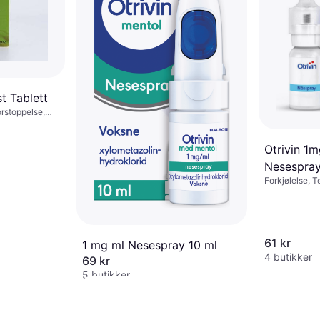
Biafin Ski
Krem
Hår & Hud, Br
216 kr
1 butikk
t Tablett
rstoppelse,
sen
Otrivin 1
Nesespra
Forkjølelse, 
Nesespray, B
61 kr
1 mg ml Nesespray 10 ml
4 butikker
69 kr
5 butikker