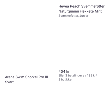
Hevea Peach Svømmeføtter
Naturgummi Flekkete Mint
Svømmeføtter, Junior
404 kr
Eller 3 betalinger av 139 kr
*
Arena Swim Snorkel Pro III
2 butikker
Svart
Snorkel
558 kr
2 butikker