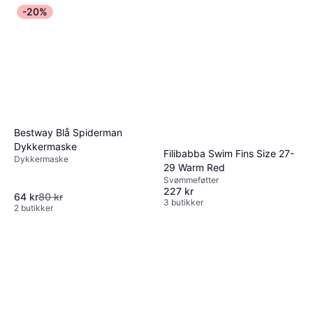
-20%
Bestway Blå Spiderman
Dykkermaske
Filibabba Swim Fins Size 27-
Dykkermaske
29 Warm Red
Svømmeføtter
227 kr
64 kr
80 kr
3 butikker
2 butikker