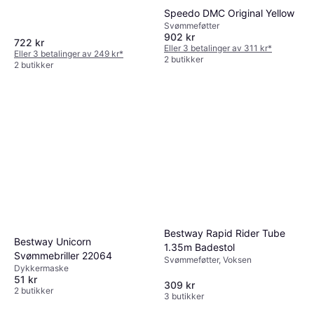
Speedo DMC Original Yellow
Svømmeføtter
902 kr
722 kr
Eller 3 betalinger av 311 kr
*
Eller 3 betalinger av 249 kr
*
2 butikker
2 butikker
Bestway Rapid Rider Tube
Bestway Unicorn
1.35m Badestol
Svømmebriller 22064
Svømmeføtter, Voksen
Dykkermaske
51 kr
309 kr
2 butikker
3 butikker