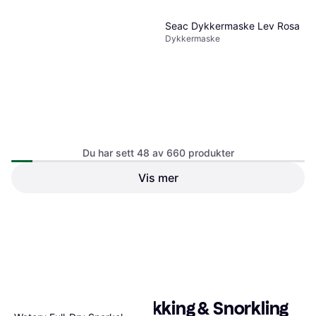
Seac Dykkermaske Lev Rosa
Dykkermaske
Du har sett 48 av 660 produkter
Vis mer
335 kr
2 butikker
1
2
3
...
9
...
14
Populære søk i Dykking & Snorkling