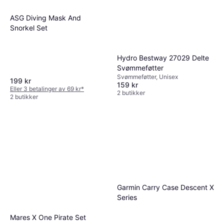
ASG Diving Mask And
Snorkel Set
Hydro Bestway 27029 Delte
Svømmeføtter
Svømmeføtter, Unisex
199 kr
159 kr
Eller 3 betalinger av 69 kr
*
2 butikker
2 butikker
Garmin Carry Case Descent X
Series
Mares X One Pirate Set