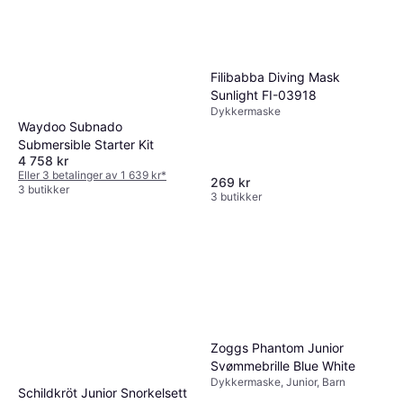
Filibabba Diving Mask
Sunlight FI-03918
Dykkermaske
Waydoo Subnado
Submersible Starter Kit
4 758 kr
Eller 3 betalinger av 1 639 kr
*
269 kr
3 butikker
3 butikker
Zoggs Phantom Junior
Svømmebrille Blue White
Dykkermaske, Junior, Barn
Schildkröt Junior Snorkelsett