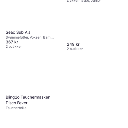
Dykkermaske, Junior
Seac Sub Ala
Svømmeføtter, Voksen, Barn,
367 kr
Unisex
249 kr
2 butikker
2 butikker
Bling2o Tauchermasken
Disco Fever
Taucherbrille