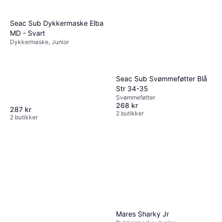
Seac Sub Dykkermaske Elba
MD - Svart
Dykkermaske, Junior
Seac Sub Svømmeføtter Blå
Str 34-35
Svømmeføtter
268 kr
287 kr
2 butikker
2 butikker
Mares Sharky Jr