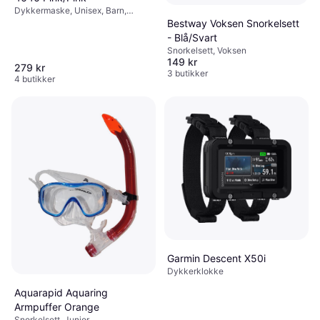
Dykkermaske, Unisex, Barn,
Junior
Bestway Voksen Snorkelsett
- Blå/Svart
Snorkelsett, Voksen
149 kr
279 kr
3 butikker
4 butikker
Garmin Descent X50i
Dykkerklokke
Aquarapid Aquaring
Armpuffer Orange
Snorkelsett, Junior