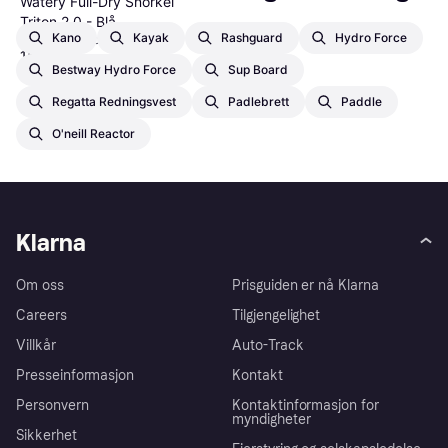
Watery Full-Dry Snorkel
Triton 2.0 - Blå
Kano
Kayak
Rashguard
Hydro Force
Snorkel, Junior
156 kr
Bestway Hydro Force
Sup Board
1 butikk
Regatta Redningsvest
Padlebrett
Paddle
O'neill Reactor
Klarna
Om oss
Prisguiden er nå Klarna
Careers
Tilgjengelighet
Villkår
Auto-Track
Presseinformasjon
Kontakt
Personvern
Kontaktinformasjon for
myndigheter
Sikkerhet