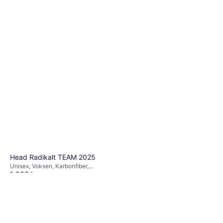
Head Radikalt TEAM 2025
Unisex, Voksen, Karbonfiber,
1 933 kr
Strengemønster 16x19
Head Stage 2 Orange - stk
3 butikker
99 kr
3 butikker