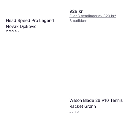
929 kr
Eller 3 betalinger av 320 kr
*
Head Speed Pro Legend
3 butikker
Novak Djokovic
990 kr
Eller 3 betalinger av 341 kr
*
2 butikker
Wilson Blade 26 V10 Tennis
Racket Grønn
Junior