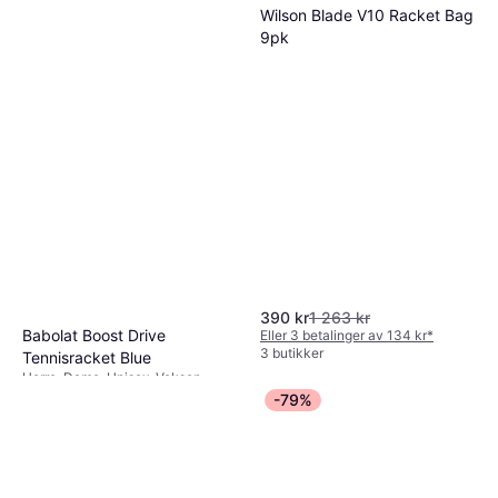
3 butikker
Wilson Blade V10 Racket Bag
9pk
390 kr
1 263 kr
Babolat Boost Drive
Eller 3 betalinger av 134 kr
*
3 butikker
Tennisracket Blue
Herre, Dame, Unisex, Voksen
1 499 kr
-79%
3 butikker