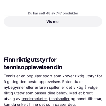
Head Ball Tube - stk
Du har sett 48 av 747 produkter
399 kr
3 butikker
Vis mer
Wilson Starter Tennis - 12stk
Tretorn Academy Green
Stage 1 - 3stk
267 kr
89 kr
Eller 3 betalinger av 92 kr
*
3 butikker
4 butikker
1
2
3
...
10
...
16
Finn riktig utstyr for
tennisopplevelsen din
Tennis er en populær sport som krever riktig utstyr for
å gi deg den beste opplevelsen. Enten du er
nybegynner eller erfaren spiller, er det viktig å velge
riktig utstyr som passer dine behov. Med et bredt
utvalg av
tennisracketer
,
tennisballer
og annet tilbehør,
kan du enkelt finne det som passer deg.