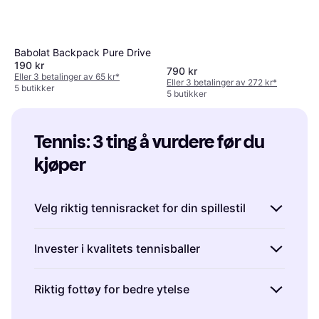
Babolat Backpack Pure Drive
190 kr
790 kr
Eller 3 betalinger av 65 kr
*
Eller 3 betalinger av 272 kr
*
5 butikker
5 butikker
Tennis: 3 ting å vurdere før du 
kjøper
Velg riktig tennisracket for din spillestil
Å finne den rette tennisracketen kan forbedre
Invester i kvalitets tennisballer
spillet ditt betraktelig. Det er viktig å vurdere
vekt, balanse og grepstørrelse. En lettere
Tennisballer kommer i ulike kvaliteter, og det
Riktig fottøy for bedre ytelse
racket gir mer manøvrerbarhet, mens en
kan være fristende å velge de billigste
tyngre racket gir mer kraft. Balansepunktet
alternativene. Men høyere kvalitet baller gir