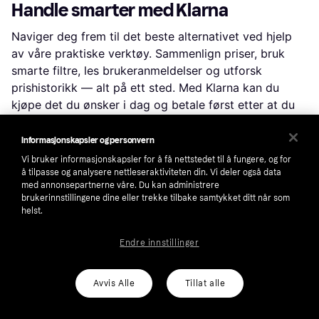
Handle smarter med Klarna
Naviger deg frem til det beste alternativet ved hjelp
av våre praktiske verktøy. Sammenlign priser, bruk
smarte filtre, les brukeranmeldelser og utforsk
prishistorikk — alt på ett sted. Med Klarna kan du
kjøpe det du ønsker i dag og betale først etter at du
har mottatt varene og bestemt deg for å beholde
dem. Vi kaller det prøv først,
betal senere
.
Informasjonskapsler og personvern
Vi bruker informasjonskapsler for å få nettstedet til å fungere, og for
å tilpasse og analysere nettleseraktiviteten din. Vi deler også data
Filtrer og sorter
med annonsepartnerne våre. Du kan administrere
brukerinnstillingene dine eller trekke tilbake samtykket ditt når som
Leter du etter noe spesifikt? Filtrer etter alt fra pris og
helst.
merke til materiale eller farge for å se kun de
produktene som er relevante for deg. Siden
Endre innstillinger
leveringsalternativer og fraktkostnader kan variere
mellom butikker, kan du enkelt finne din perfekte
Avvis Alle
Tillat alle
match ved å også filtrere på dette.