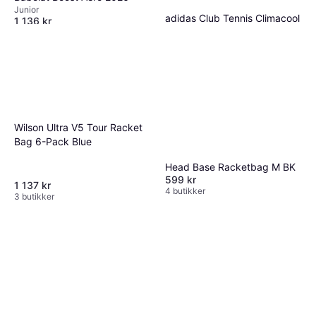
Junior
adidas Club Tennis Climacool
1 136 kr
Kjole - White
Eller 3 betalinger av 391 kr
*
3 butikker
489 kr
559 kr
3 butikker
Wilson Ultra V5 Tour Racket
Bag 6-Pack Blue
Head Base Racketbag M BK
599 kr
1 137 kr
4 butikker
3 butikker