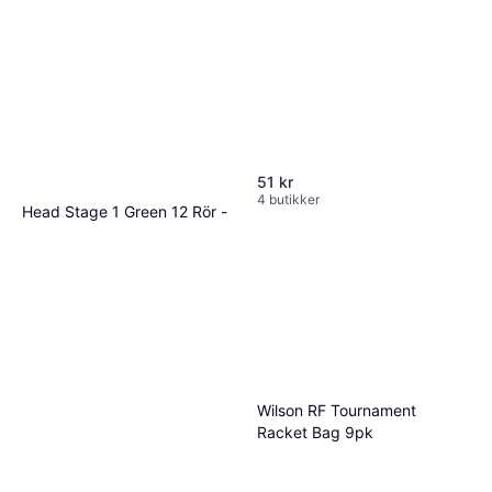
51 kr
4 butikker
Head Stage 1 Green 12 Rör -
stk
79 kr
3 butikker
Wilson RF Tournament
Racket Bag 9pk