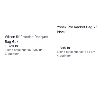
Yonex Pro Racket Bag x6
Black
Wilson Rf Practice Racquet
Bag 6pk
1 329 kr
1 895 kr
Eller 6 betalinger av 235 kr
*
Eller 6 betalinger av 334 kr
*
3 butikker
4 butikker