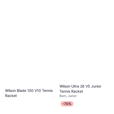
Wilson Ultra 26 V5 Junior
Wilson Blade 100 V10 Tennis
Tennis Racket
Racket
Barn, Junior
290 kr
1 399 kr
Voksen
-70%
990 kr
Eller 3 betalinger av 100 kr
*
3 butikker
Eller 3 betalinger av 341 kr
*
3 butikker