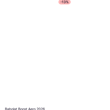
-13%
Eller 3 betalinger av 272 kr
*
3 butikker
Babolat Boost Aero 2026