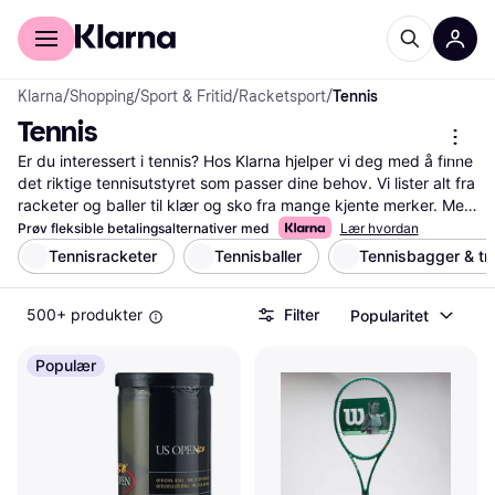
For kunder
For bedrifter
Klarna
/
Shopping
/
Sport & Fritid
/
Racketsport
/
Tennis
Tennis
Er du interessert i tennis? Hos Klarna hjelper vi deg med å finne 
det riktige tennisutstyret som passer dine behov. Vi lister alt fra 
racketer og baller til klær og sko fra mange kjente merker. Med 
våre nyttige filtre kan du enkelt sortere etter pris, merke eller 
Prøv fleksible betalingsalternativer med
Lær hvordan
brukeranmeldelser. Det gjør det lettere for deg å finne det 
Tennisracketer
Tennisballer
Tennisbagger & tr
beste utstyret til dine preferanser og ditt budsjett. Du kan også 
lese anmeldelser fra andre brukere for å få en bedre forståelse 
500+ produkter
Filter
Popularitet
av produktene før du bestemmer deg. Vi sikrer at du får mest 
mulig verdi for pengene ved å gi deg tilgang til de beste 
tilbudene og muligheten til å sammenligne priser. Start her for å 
Populær
finne ditt neste tennisutstyr og ta spillet ditt til neste nivå!
Les mer om tennis her