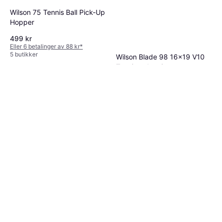
Wilson 75 Tennis Ball Pick-Up
Hopper
499 kr
Eller 6 betalinger av 88 kr
*
5 butikker
Wilson Blade 98 16x19 V10
Tennisracket Grønn
Voksen, Unisex, 0oz
2 749 kr
2 butikker