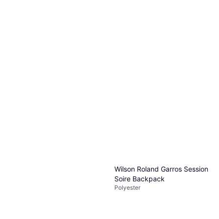
4on TotalGrip Spray
Head 4B Championship 12DZ
265 kr
- 4stk
Eller 6 betalinger av 47 kr
*
Gassfylt ball
4 butikker
83 kr
6 butikker
Wilson Roland Garros Session
Soire Backpack
Polyester