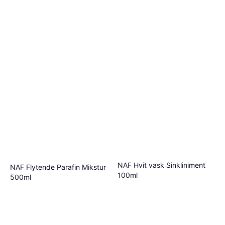
Eller 3 betalinger av 68 kr
*
4 butikker
NAF Hvit vask Sinkliniment
NAF Flytende Parafin Mikstur
100ml
500ml
Pleie og stell, Annet vedlikehold
Pleie og stell
126 kr
1 260,00 kr/L
313 kr
626,00 kr/L
4 butikker
Eller 3 betalinger av 108 kr
*
3 butikker