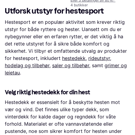
Eller 3 betalinger av 80 kr
*
4 butikker
Utforsk utstyr for hestesport
Hestesport er en populær aktivitet som krever riktig
utstyr for både ryttere og hester. Uansett om du er
nybegynner eller en erfaren rytter, er det viktig å ha
det rette utstyret for å sikre både komfort og
sikkerhet. Vi tilbyr et omfattende utvalg av produkter
for hestesport, inkludert
hestedekk
,
rideutstyr
,
hodelag og tilbehør
,
saler og tilbehør
, samt
grimer og
leietau
.
Velg riktig hestedekk for din hest
Hestedekk er essensielt for å beskytte hesten mot
vær og vind. Det finnes ulike typer dekk, som
vinterdekk for kalde dager og regndekk for våte
forhold. Materialet er ofte vannavstøtende eller
pustende, noe som sikrer komfort for hesten under