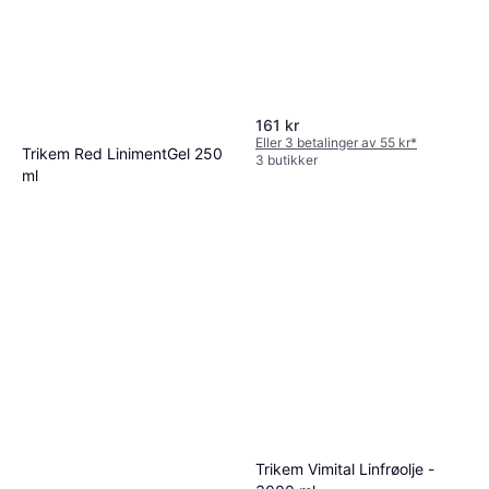
161 kr
Eller 3 betalinger av 55 kr
*
Trikem Red LinimentGel 250
3 butikker
ml
Pleie og stell
111 kr
444,00 kr/L
3 butikker
Trikem Vimital Linfrøolje -