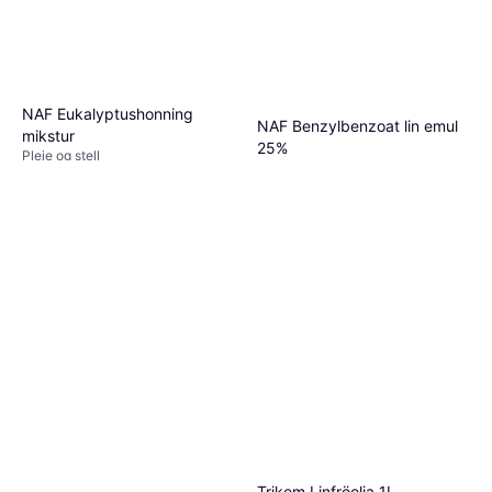
NAF Eukalyptushonning
NAF Benzylbenzoat lin emul
mikstur
25%
Pleie og stell
Pleie og stell
127 kr
1 270,00 kr/L
689 kr
5 butikker
Eller 3 betalinger av 237 kr
*
4 butikker
Trikem Linfröolja 1L