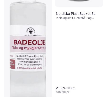
Trikem Chlorhexidine Spray
Nordiska Plast Bucket 5L
200ml
Pleie og stell, HestefÃ´r og
kosttilskudd, Annet vedlikehold
Pleie og stell, Annet vedlikehold
87 kr
435,00 kr/L
9+ butikker
21 kr
4,00 kr/L
8 butikker