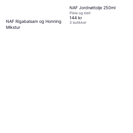
NAF Jordnøttolje 250ml
Pleie og stell
144 kr
NAF Rigabalsam og Honning
3 butikker
Mikstur
Pleie og stell
98 kr
980,00 kr/L
4 butikker