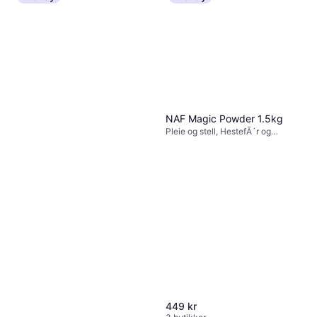
NAF Magic Powder 1.5kg
Pleie og stell, HestefÃ´r og
kosttilskudd
449 kr