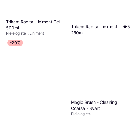
Trikem Radital Liniment Gel
Trikem Radital Liniment
5
500ml
250ml
Pleie og stell, Liniment
199 kr
Pleie og stell, Liniment
398,00 kr/L
-20%
79 kr
Eller 3 betalinger av 69 kr
*
316,00 kr/L
4 butikker
4 butikker
Magic Brush - Cleaning
Coarse - Svart
Pleie og stell