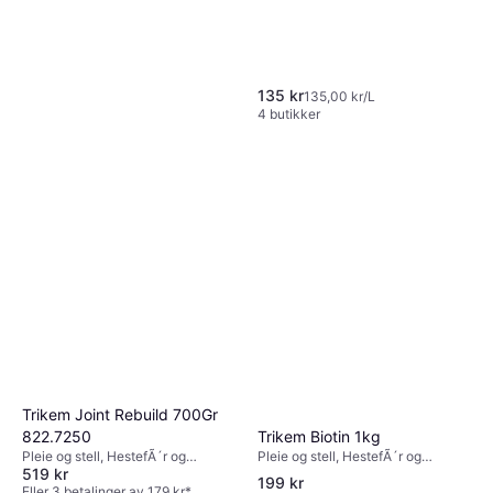
135 kr
135,00 kr/L
4 butikker
Trikem Renons Mygg &
Fästing 100ml
Trikem Joint Rebuild 700Gr
Pleie og stell, Fluebeskyttelse
Trikem Biotin 1kg
822.7250
125 kr
1 250,00 kr/L
Pleie og stell, HestefÃ´r og
Pleie og stell, HestefÃ´r og
6 butikker
519 kr
kosttilskudd
kosttilskudd
199 kr
Eller 3 betalinger av 179 kr
*