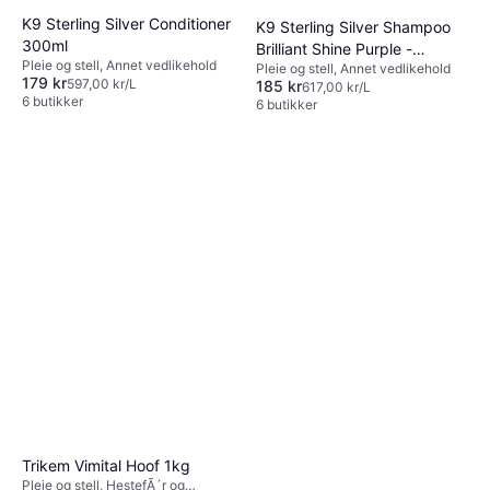
K9 Sterling Silver Conditioner
K9 Sterling Silver Shampoo
300ml
Brilliant Shine Purple -
Pleie og stell, Annet vedlikehold
Pleie og stell, Annet vedlikehold
Sterling Silver
179 kr
597,00 kr/L
185 kr
617,00 kr/L
6 butikker
6 butikker
Trikem Vimital Hoof 1kg
Pleie og stell, HestefÃ´r og