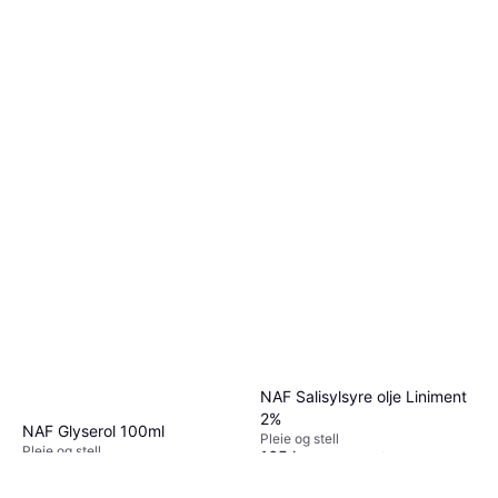
NAF Salisylsyre olje Liniment
2%
NAF Glyserol 100ml
Pleie og stell
Pleie og stell
165 kr
2 750,00 kr/L
77 kr
770,00 kr/L
Eller 3 betalinger av 57 kr
*
3 butikker
4 butikker