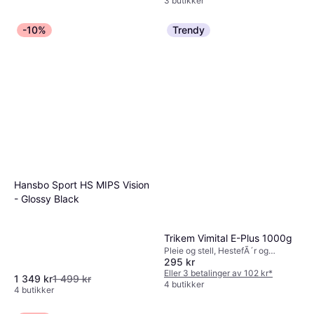
3 butikker
-10%
Trendy
NAF Salisylsyre vaselinsalve
% 25
Pleie og stell
148 kr
4 butikker
Hansbo Sport HS MIPS Vision
- Glossy Black
Trikem Vimital E-Plus 1000g
Pleie og stell, HestefÃ´r og
295 kr
kosttilskudd
Eller 3 betalinger av 102 kr
*
1 349 kr
1 499 kr
4 butikker
4 butikker