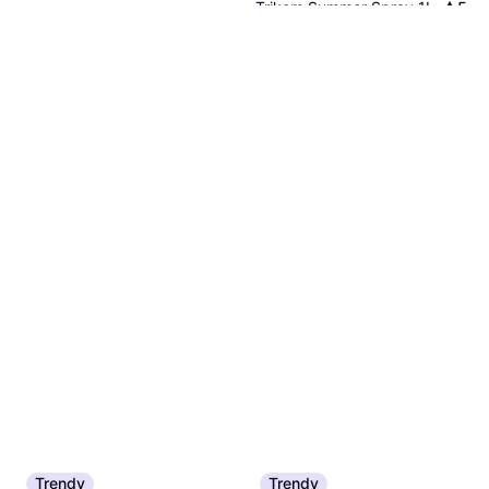
Trikem Summer Spray 1L
5
Pleie og stell, Liniment
191 kr
191,00 kr/L
Eller 3 betalinger av 66 kr
*
5 butikker
Trikem Radital Saline Solution
250ml
Pleie og stell, Liniment
40 kr
160,00 kr/L
8 butikker
Trendy
Trendy