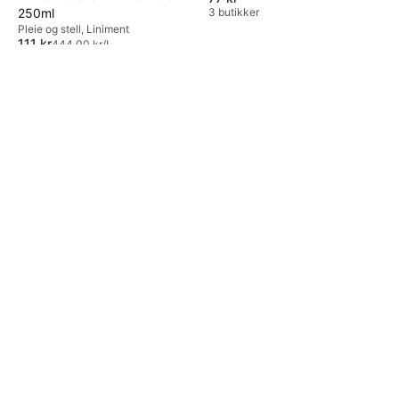
3 butikker
250ml
Pleie og stell, Liniment
111 kr
444,00 kr/L
7 butikker