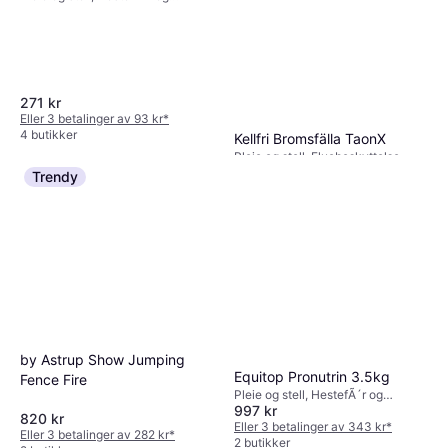
kosttilskudd
271 kr
Eller 3 betalinger av 93 kr
*
4 butikker
Kellfri Bromsfälla TaonX
Pleie og stell, Fluebeskyttelse
2 260 kr
Trendy
Eller 3 betalinger av 779 kr
*
3 butikker
by Astrup Show Jumping
Equitop Pronutrin 3.5kg
Fence Fire
Pleie og stell, HestefÃ´r og
997 kr
kosttilskudd
820 kr
Eller 3 betalinger av 343 kr
*
Eller 3 betalinger av 282 kr
*
2 butikker