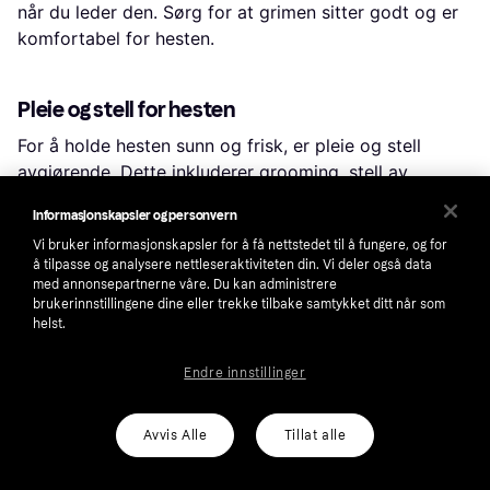
når du leder den. Sørg for at grimen sitter godt og er
komfortabel for hesten.
Pleie og stell for hesten
For å holde hesten sunn og frisk, er pleie og stell
avgjørende. Dette inkluderer grooming, stell av
hestens pels, klover og tenner. Produkter som liniment
Informasjonskapsler og personvern
og andre pleieprodukter kan hjelpe med å lindre
Vi bruker informasjonskapsler for å få nettstedet til å fungere, og for
muskelsmerter og fremme god helse.
å tilpasse og analysere nettleseraktiviteten din. Vi deler også data
med annonsepartnerne våre. Du kan administrere
Bruk Klarna for å sammenligne priser og produkter, og
brukerinnstillingene dine eller trekke tilbake samtykket ditt når som
finn det rette valget for dine behov innen hestesport.
helst.
Endre innstillinger
Handle smarter med Klarna
Naviger deg frem til det beste alternativet ved hjelp
Avvis Alle
Tillat alle
av våre praktiske verktøy. Sammenlign priser, bruk
smarte filtre, les brukeranmeldelser og utforsk