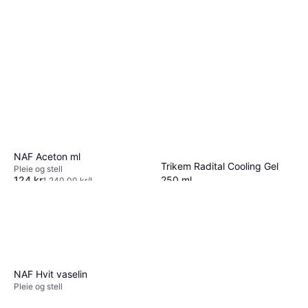
NAF Aceton ml
Trikem Radital Cooling Gel
Pleie og stell
250 ml
124 kr
1 240,00 kr/L
3 butikker
Pleie og stell, Liniment
89 kr
356,00 kr/L
5 butikker
NAF Hvit vaselin
Pleie og stell