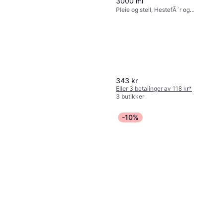
3000 ml
Pleie og stell, HestefÃ´r og
kosttilskudd
343 kr
Eller 3 betalinger av 118 kr
*
3 butikker
-10%
Wahl Batteriløs Hesteklipper
KM Supera
Pleie og stell
3 489 kr
Eller 6 betalinger av 616 kr
*
6 butikker