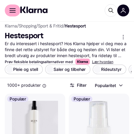
For kunder
For bedrifter
Klarna
/
Shopping
/
Sport & Fritid
/
Hestesport
Hestesport
Er du interessert i hestesport? Hos Klarna hjelper vi deg med å 
finne det rette utstyret for både deg og hesten din. Vi lister et 
bredt utvalg av produkter innen hestesport, fra ridetøy til 
hestepleieprodukter. Bruk våre praktiske filtre for enkelt å 
Prøv fleksible betalingsalternativer med
Lær hvordan
navigere blant de forskjellige alternativene. Du kan sortere 
Pleie og stell
Saler og tilbehør
Rideutstyr
etter pris, merke eller spesifikke funksjoner for å finne det som 
passer dine behov best. Gjør det enklere for deg selv ved å 
1000+ produkter
Filter
Popularitet
lese brukeranmeldelser som gir innsikt i produktenes kvalitet 
og andres erfaringer. Vi guider deg til de beste tilbudene og 
sørger for at du får mest verdi for pengene. Klarna gir deg 
Populær
Populær
muligheten til å sammenligne priser og produkter fra en rekke 
leverandører, slik at du kan ta en veloverveid beslutning. 
Begynn her for å finne det beste utstyret til hestesport!
Les mer om hestesport her