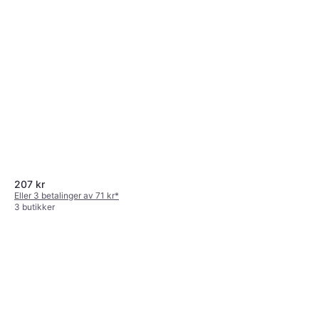
207 kr
Eller 3 betalinger av 71 kr
*
3 butikker
NAF Salisylvaselin NAF salve
%
Pleie og stell
197 kr