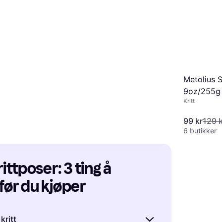
Metolius 
9oz/255g
Kritt
99 kr
129 
6 butikker
rittposer: 3 ting å 
uldering
før du kjøper
Bahco Kritt 227g
kritt