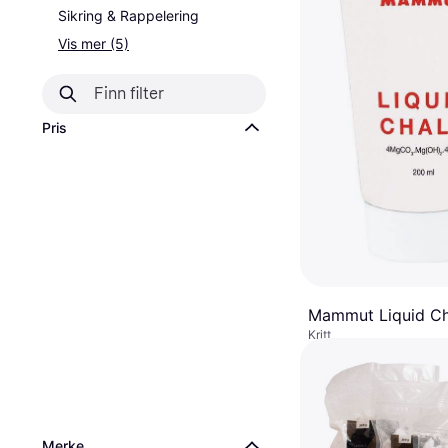
Sikring & Rappelering
Vis mer (5)
Pris
Mammut Liquid Ch
Kritt
139 kr
9+ butikker
Merke