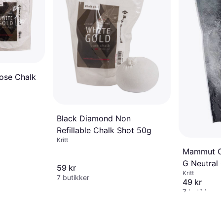
ose Chalk
Black Diamond Non
Refillable Chalk Shot 50g
Kritt
Mammut C
G Neutral
59 kr
Kritt
7 butikker
49 kr
7 butikker