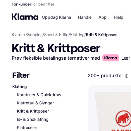
For kunder
For bedrifter
Oppdag Klarna
Handle
App
Hjelp
Klarna
/
Shopping
/
Sport & Fritid
/
Klatring
/
Kritt & Krittposer
Betalingsm
Butikker
Kritt & Krittposer
Betalingsme
Elkjøp
Betal nå
Bookin
Betal i 3 dele
Farmasi
Prøv fleksible betalingsalternativer med
Lær
Betal innen 
kicks.n
Finansiering
Norweg
Vipps
Filter
200+ produkter
Klatring
Butikkovers
Karabiner & Quickdraw
Klatretau & Slynger
Kritt & Krittposer
Is- & Snøklatring
Klatreseler