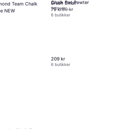
Chalk Pot Pewter
Brush Small
mond Team Chalk
Krittpose
79 kr
89 kr
ne NEW
6 butikker
209 kr
6 butikker