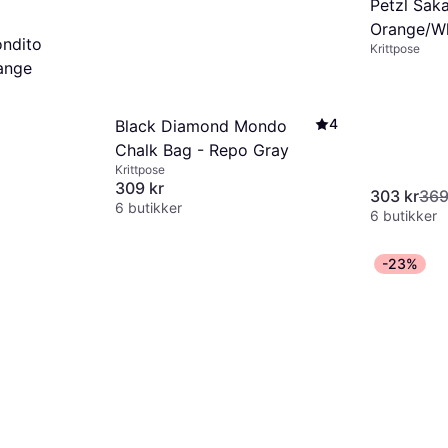
Petzl Sak
Orange/Wh
ndito
Krittpose
ange
4
Black Diamond Mondo
Chalk Bag - Repo Gray
Krittpose
309 kr
303 kr
369
6 butikker
6 butikker
-23%