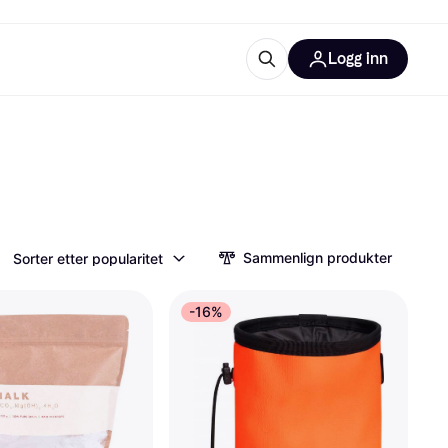
Logg inn
informasjon
utstyr
r Klarna?
Sammenlign produkter
Sorter etter popularitet
tegorier
-16%