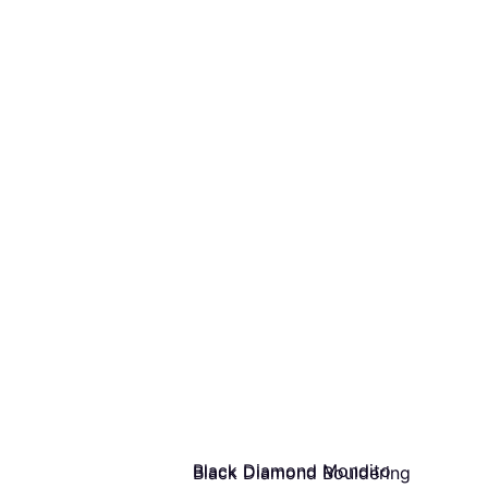
Black Diamond Mondito
Black Diamond Bouldering