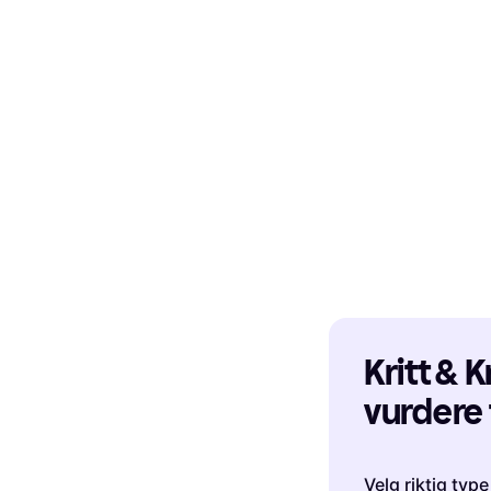
Kritt & K
Black Diamond Bo
vurdere 
Brush
Krittpose
89 kr
6 butikker
Velg riktig type 