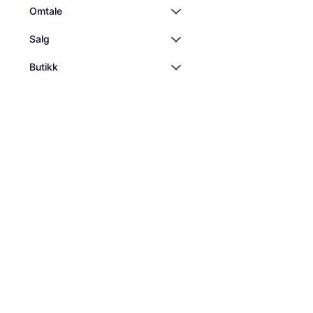
Omtale
Salg
Butikk
Black Diamond Ec
Liquid Chalk Whit
Krittpose, Kritt
183 kr