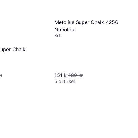
Metolius Super Chalk 425G
Nocolour
Kritt
Super Chalk
kr
151 kr
189 kr
5 butikker