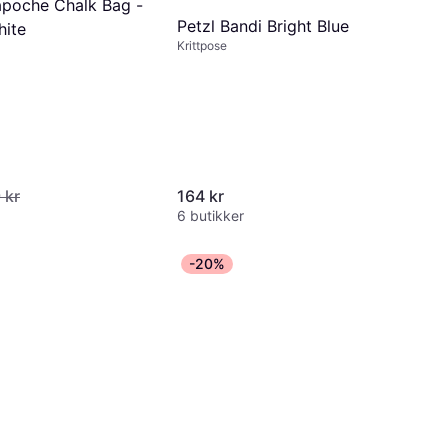
apoche Chalk Bag -
Petzl Bandi Bright Blue
ite
Krittpose
 kr
164 kr
6 butikker
-20%