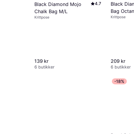
4.7
Black Dia
Black Diamond Mojo
Bag Octa
Chalk Bag M/L
Krittpose
Krittpose
139 kr
209 kr
6 butikker
6 butikker
-18%
o Gold
e One Size