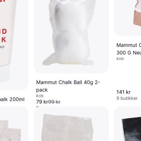
Mammut C
300 G Neu
Kritt
Mammut Chalk Ball 40g 2-
pack
141 kr
Kritt
9 butikker
alk 200ml
79 kr
99 kr
8 butikker