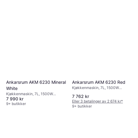
Ankarsrum AKM 6230 Mineral
Ankarsrum AKM 6230 Red
Kjøkkenmaskin, 7L, 1500W
White
Trinnløs, Timerfunksjon
Kjøkkenmaskin, 7L, 1500W
7 762 kr
7 990 kr
Timerfunksjon, Trinnløs
Eller 3 betalinger av 2 674 kr
*
9+ butikker
9+ butikker