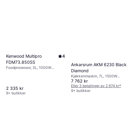
Kenwood Multipro
4
FDM73.850SS
Ankarsrum AKM 6230 Black
Foodprosessor, 3L, 1000W
Diamond
Turbo/Pulsfunksjon,
Kjøkkenmaskin, 7L, 1500W
Timerfunksjon,
7 762 kr
Timerfunksjon, Trinnløs
Ledningsoppbevaring, Deler som
Eller 3 betalinger av 2 674 kr
*
tåler oppvaskmaskin, Display,
2 335 kr
9+ butikker
Trinnløs, Lokk med mater
9+ butikker