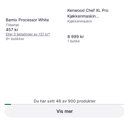
Kenwood Chef XL Pro
Kjøkkenmaskin
Bamix Processor White
Kjøkkenmaskin
KVL88.003BK
Tilbehør
457 kr
Eller 3 betalinger av 157 kr
*
8 999 kr
9+ butikker
1 butikk
Bosch MUM5XW20
4.6
Du har sett 48 av 900 produkter
Foodprosessor, 3.9L, 1000W Lokk
med mater,
Vis mer
KitchenAid Artisan
4.9
Overopphetingsbeskyttelse,
Flerdimensjonal mikser,
5KSM175PSEBK
Turbo/Pulsfunksjon, Sprutsikring,
Kjøkkenmaskin, 4.8L, 300W
Timerfunksjon,
5 709 kr
Turbo/Pulsfunksjon, Sprutsikring,