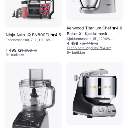
Kenwood Titanium Chef
4.6
Baker XL Kjøkkemaskin
Ninja Auto-IQ BN800EU
4.6
Kjøkkenmaskin, 5L, 1200W
1200 W
Foodprosessor, 2.1L, 1200W
4 499 kr
5 116 kr
Flerdimensjonal mikser, Trinnløs,
Trinnløs, BPA-fri,
Turbo/Pulsfunksjon, Sprutsikring,
Eller 6 betalinger av 794 kr
*
Turbo/Pulsfunksjon, Deler som
1 499 kr
1 669 kr
Timerfunksjon, Deler som tåler
9+ butikker
tåler oppvaskmaskin, Lokk med
9+ butikker
oppvaskmaskin, Display
mater, Display