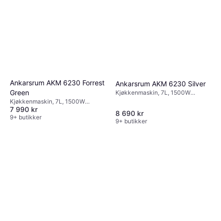
Ankarsrum AKM 6230 Forrest
Ankarsrum AKM 6230 Silver
Green
Kjøkkenmaskin, 7L, 1500W
Timerfunksjon, Trinnløs
Kjøkkenmaskin, 7L, 1500W
7 990 kr
Timerfunksjon, Trinnløs
8 690 kr
9+ butikker
9+ butikker