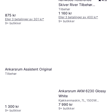
Skiver River Tilbehør
Tilbehør
KAX643ME
1 160 kr
875 kr
Eller 3 betalinger av 400 kr
*
Eller 3 betalinger av 301 kr
*
9+ butikker
9+ butikker
Ankarsrum Assistent Original
Tilbehør
Ankarsrum AKM 6230 Glossy
White
Kjøkkenmaskin, 7L, 1500W
7 990 kr
Timerfunksjon, Trinnløs
1 300 kr
9+ butikker
9+ butikker