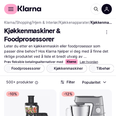
For kunder
For bedrifter
Klarna
/
Shopping
/
Hjem & Interiør
/
Kjøkkenapparater
/
Kjøkkenmaskiner & Foodprosessorer
Kjøkkenmaskiner & 
Foodprosessorer
Leter du etter en kjøkkenmaskin eller foodprosessor som 
passer dine behov? Hos Klarna hjelper vi deg med å finne det 
riktige produktet ved å liste et bredt utvalg av 
kjøkkenmaskiner og foodprosessorer fra ulike merker. Bruk 
Prøv fleksible betalingsalternativer med
Lær hvordan
våre nyttige filtre for å sortere etter pris, funksjoner eller 
Foodprosessorer
Kjøkkenmaskiner
Tilbehør
brukeranmeldelser. Dette gjør det enkelt for deg å navigere 
gjennom alternativene og finne den maskinen som passer best 
500+ produkter
Filter
Popularitet
til ditt kjøkken og budsjett. Les brukeranmeldelser for å få 
innsikt i andres erfaringer med produktene. Vi sørger for at du 
får tilgang til de beste tilbudene, slik at du kan ta en 
-10%
-12%
veloverveid beslutning. Klarna gir deg all informasjonen du 
trenger samlet på ett sted. Start her for å finne din nye 
kjøkkenmaskin eller foodprosessor!
Les mer om kjøkkenmaskiner & foodprosessorer her