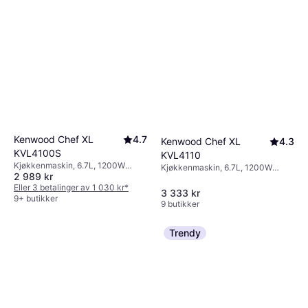
Kenwood Chef XL
4.7
Kenwood Chef XL
4.3
KVL4100S
KVL4110
Kjøkkenmaskin, 6.7L, 1200W
Kjøkkenmaskin, 6.7L, 1200W
2 989 kr
Flerdimensjonal mikser,
Trinnløs, Turbo/Pulsfunksjon,
Turbo/Pulsfunksjon, Sprutsikring,
Eller 3 betalinger av 1 030 kr
*
Sprutsikring
3 333 kr
Deler som tåler oppvaskmaskin
9+ butikker
9 butikker
Trendy