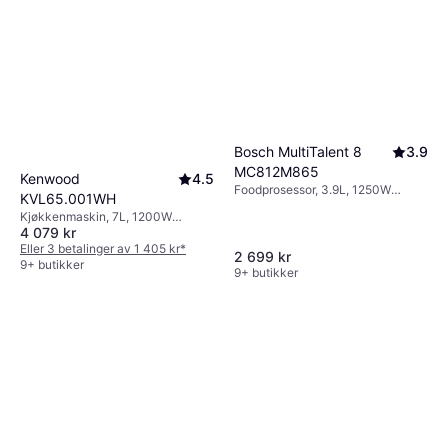
Bosch MultiTalent 8
3.9
MC812M865
Kenwood
4.5
Foodprosessor, 3.9L, 1250W
KVL65.001WH
Turbo/Pulsfunksjon, Trinnløs, Lokk
Kjøkkenmaskin, 7L, 1200W
med mater
4 079 kr
Display, Turbo/Pulsfunksjon,
Sprutsikring, Timerfunksjon, Deler
Eller 3 betalinger av 1 405 kr
*
2 699 kr
som tåler oppvaskmaskin,
9+ butikker
9+ butikker
Sikkerhetslås, Flerdimensjonal
mikser, Trinnløs