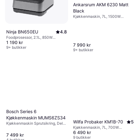
Ankarsrum AKM 6230 Matt
Black
Kjøkkenmaskin, 7L, 1500W
Timerfunksjon, Trinnløs
Ninja BN650EU
4.8
Foodprosessor, 2.1L, 850W
1 190 kr
Trinnløs, Lokk med mater,
7 990 kr
Turbo/Pulsfunksjon, Deler som
9+ butikker
9+ butikker
tåler oppvaskmaskin
Bosch Series 6
Kjøkkenmaskin MUMS6ZS34
Wilfa Probaker KM1B-70
5
Kjøkkenmaskin Sprutsikring, Deler
Kjøkkenmaskin, 7L, 700W
som tåler oppvaskmaskin,
6 490 kr
Turbo/Pulsfunksjon, Sprutsikring,
Flerdimensjonal mikser
7 499 kr
Deler som tåler oppvaskmaskin,
9 butikker
4 butikker