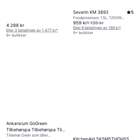
Severin KM 3892
5
Foodprosessor, 1.5L, 1200W
959 kr
1 139 kr
Turbo/Pulsfunksjon, Deler som
4 288 kr
tåler oppvaskmaskin, Lokk med
Eller 6 betalinger av 169 kr
*
Eller 3 betalinger av 1 477 kr
*
mater
9+ butikker
9+ butikker
Ankarsrum GoGreen
Tilbehørspa Tilbehørspa Til
Tilbehør Deler som tåler
Kjøkkenmaskine
KitchenAid 5KSM5THDHSS