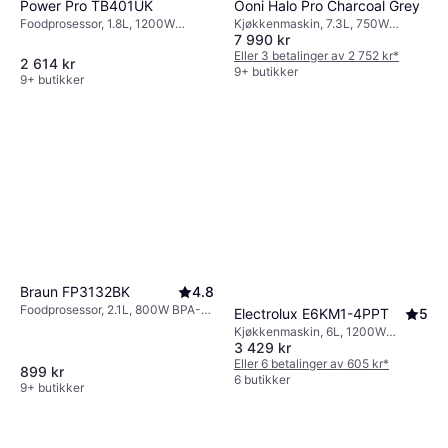
Power Pro TB401UK
Ooni Halo Pro Charcoal Grey
Foodprosessor, 1.8L, 1200W
Kjøkkenmaskin, 7.3L, 750W
7 990 kr
Belysning, BPA-fri,
Sprutsikring, Timerfunksjon, Deler
Turbo/Pulsfunksjon,
som tåler oppvaskmaskin, Display
Eller 3 betalinger av 2 752 kr
*
2 614 kr
Timerfunksjon, Deler som tåler
9+ butikker
9+ butikker
oppvaskmaskin, Display, Lokk
med mater
Braun FP3132BK
4.8
Foodprosessor, 2.1L, 800W BPA-
Electrolux E6KM1-4PPT
5
fri, Turbo/Pulsfunksjon,
Kjøkkenmaskin, 6L, 1200W
Ledningsoppbevaring, Deler som
3 429 kr
Turbo/Pulsfunksjon, Sprutsikring,
tåler oppvaskmaskin,
Ledningsoppbevaring, Belysning
Eller 6 betalinger av 605 kr
*
899 kr
Sikkerhetslås
6 butikker
9+ butikker