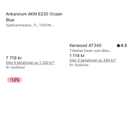
Ankarsrum AKM 6230 Ocean
Blue
Kjøkkenmaskin, 7L, 1500W
Timerfunksjon, Trinnløs
Kenwood AT340
4.5
Tilbehør Deler som tåler
1 114 kr
oppvaskmaskin, Sikkerhetslås
7 719 kr
Eller 3 betalinger av 384 kr
*
Eller 6 betalinger av 1 362 kr
*
9+ butikker
9+ butikker
-13%