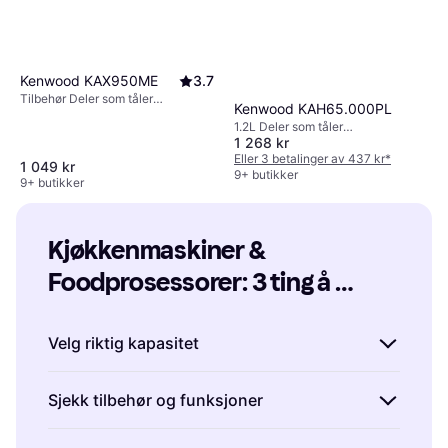
Kenwood KAX950ME
3.7
Tilbehør Deler som tåler
Kenwood KAH65.000PL
oppvaskmaskin
1.2L Deler som tåler
1 268 kr
oppvaskmaskin, Sikkerhetslås
Eller 3 betalinger av 437 kr
*
1 049 kr
9+ butikker
9+ butikker
Kjøkkenmaskiner & 
Foodprosessorer: 3 ting å 
vurdere før du kjøper
Velg riktig kapasitet
Når du skal kjøpe kjøkkenmaskiner og
Sjekk tilbehør og funksjoner
foodprosessorer, er det viktig å tenke på hvor
mye du planlegger å lage. En mindre modell
Kjøkkenmaskiner og foodprosessorer kommer