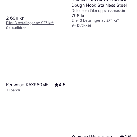
oppvaskmaskin, BPA-fri
Dough Hook Stainless Steel
Deler som tåler oppvaskmaskin
796 kr
2 690 kr
Eller 3 betalinger av 274 kr
*
Eller 3 betalinger av 927 kr
*
9+ butikker
9+ butikker
Kenwood KAX980ME
4.5
Tilbehør
Kenwood Roterende
4.6