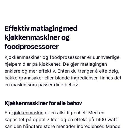
Ledningsoppbevaring, Deler som
Lokk med mater, Sikkerhetslås
Eller 3 betalinger av 1 967 kr
*
3 590 kr
tåler oppvaskmaskin, BPA-fri,
9+ butikker
9+ butikker
Kokefunksjon, Display
1
2
3
...
11
...
19
Effektiv matlaging med
kjøkkenmaskiner og
foodprosessorer
Kjøkkenmaskiner og foodprosessorer er uunnværlige
hjelpemidler på kjøkkenet. De gjør matlagingen
enklere og mer effektiv. Enten du trenger å elte deig,
hakke grønnsaker eller blande ingredienser, finnes det
en maskin som passer dine behov.
Kjøkkenmaskiner for alle behov
En
kjøkkenmaskin
er en allsidig enhet. Med en
kapasitet på opptil 7 liter og en effekt på 1400 watt
kan den håndtere store mengder ingredienser. Mange