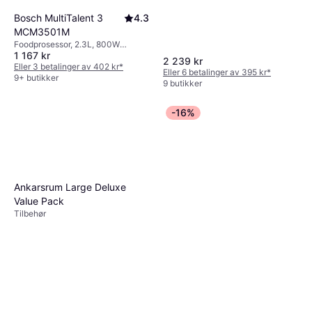
Bosch MultiTalent 3
4.3
MCM3501M
Foodprosessor, 2.3L, 800W
1 167 kr
Turbo/Pulsfunksjon,
2 239 kr
Ledningsoppbevaring, Deler som
Eller 3 betalinger av 402 kr
*
Eller 6 betalinger av 395 kr
*
tåler oppvaskmaskin, Lokk med
9+ butikker
9 butikker
mater
-16%
Ankarsrum Large Deluxe
Value Pack
Tilbehør