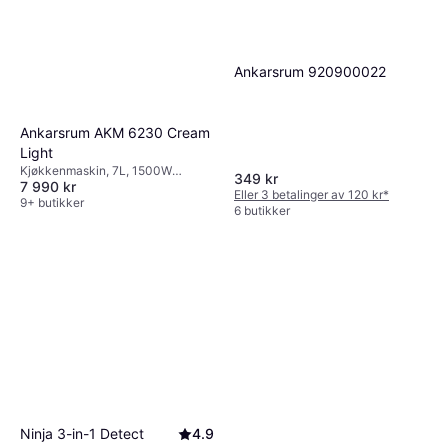
Ankarsrum 920900022
Ankarsrum AKM 6230 Cream
Light
Kjøkkenmaskin, 7L, 1500W
349 kr
7 990 kr
Timerfunksjon, Trinnløs
Eller 3 betalinger av 120 kr
*
9+ butikker
6 butikker
Ninja 3-in-1 Detect
4.9