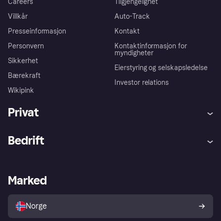
Careers
Tilgjengelighet
Villkår
Auto-Track
Presseinformasjon
Kontakt
Personvern
Kontaktinformasjon for
myndigheter
Sikkerhet
Eierstyring og selskapsledelse
Bærekraft
Investor relations
Wikipink
Privat
Hjelp
Kjøperbeskyttelse
Bedrift
Logg inn
Klager
Butikksupport
Developers portal
Klarna-appen
Kredittavtale
Merchant portal
Driftsstatus
Marked
Utforsk butikker
Personverninnstillinger
Selg med Klarna
Plattformer og partnere
Norge