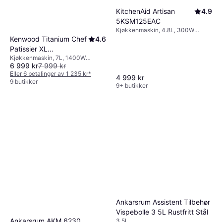
KitchenAid Artisan
4.9
5KSM125EAC
Kjøkkenmaskin, 4.8L, 300W
Flerdimensjonal mikser,
Kenwood Titanium Chef
4.6
Sikkerhetslås, Sprutsikring, Deler
Patissier XL
som tåler oppvaskmaskin
Kjøkkenmaskin, 7L, 1400W
KWL90.124SI
6 999 kr
7 999 kr
Sikkerhetslås, Flerdimensjonal
mikser, Belysning,
Eller 6 betalinger av 1 235 kr
*
4 999 kr
Turbo/Pulsfunksjon, Sprutsikring,
9 butikker
9+ butikker
Timerfunksjon, Deler som tåler
oppvaskmaskin, Trinnløs, Display
Ankarsrum Assistent Tilbehør
Vispebolle 3 5L Rustfritt Stål
Ankarsrum AKM 6230
3.5L