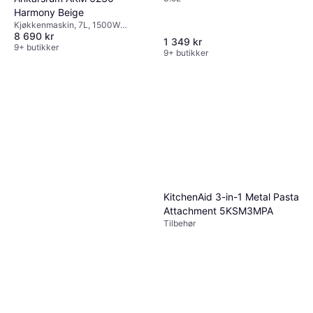
Harmony Beige
Kjøkkenmaskin, 7L, 1500W
8 690 kr
Timerfunksjon, Trinnløs
1 349 kr
9+ butikker
9+ butikker
KitchenAid 3-in-1 Metal Pasta
Attachment 5KSM3MPA
Tilbehør