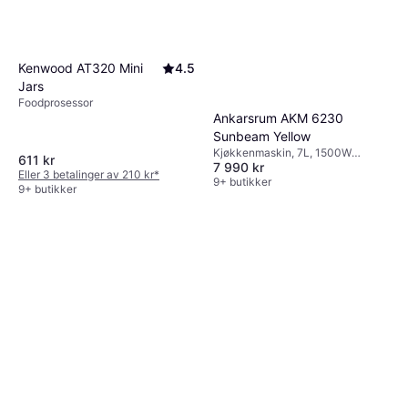
Kenwood AT320 Mini
4.5
Jars
Foodprosessor
Ankarsrum AKM 6230
Sunbeam Yellow
Kjøkkenmaskin, 7L, 1500W
611 kr
7 990 kr
Timerfunksjon, Trinnløs
Eller 3 betalinger av 210 kr
*
9+ butikker
9+ butikker